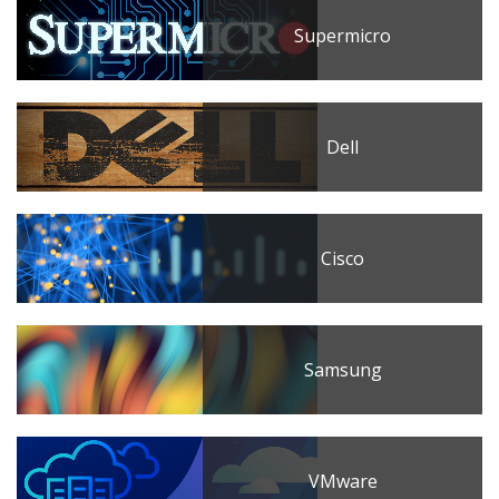
Supermicro
Dell
Cisco
Samsung
VMware