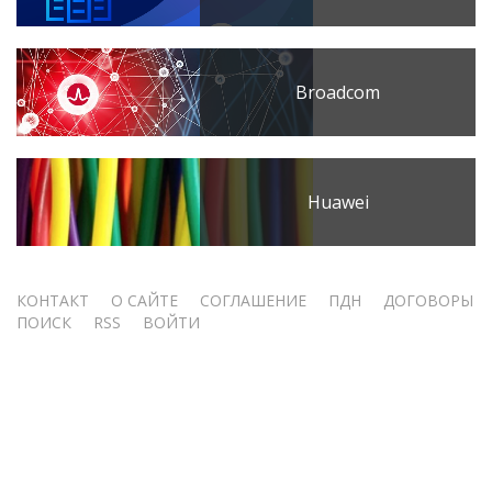
Broadcom
Huawei
Меню
КОНТАКТ
О САЙТЕ
СОГЛАШЕНИЕ
ПДН
ДОГОВОРЫ
ПОИСК
RSS
ВОЙТИ
учётной
записи
пользователя