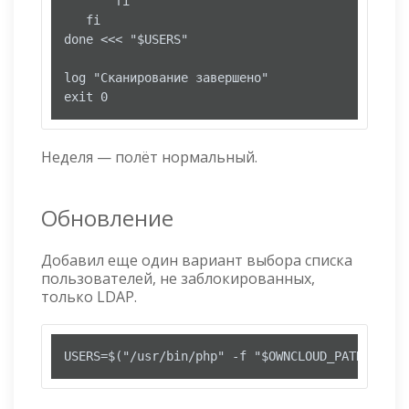
       fi

   fi

done <<< "$USERS"

log "Сканирование завершено"

exit 0
Неделя — полёт нормальный.
Обновление
Добавил еще один вариант выбора списка
пользователей, не заблокированных,
только LDAP.
USERS=$("/usr/bin/php" -f "$OWNCLOUD_PATH/occ" 