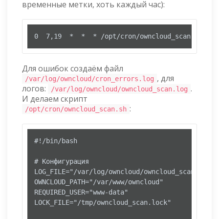
временные метки, хоть каждый час):
0  7,19  *  *  * /opt/cron/owncloud_scan.sh 2>/
Для ошибок создаём файл
, для
/var/log/owncloud/cron_errors.log
логов:
.
/var/log/owncloud/owncloud_scan.log
И делаем скрипт
:
/opt/cron/owncloud_scan.sh
#!/bin/bash

# Конфигурация

LOG_FILE="/var/log/owncloud/owncloud_scan.log"

OWNCLOUD_PATH="/var/www/owncloud"

REQUIRED_USER="www-data"

LOCK_FILE="/tmp/owncloud_scan.lock"
