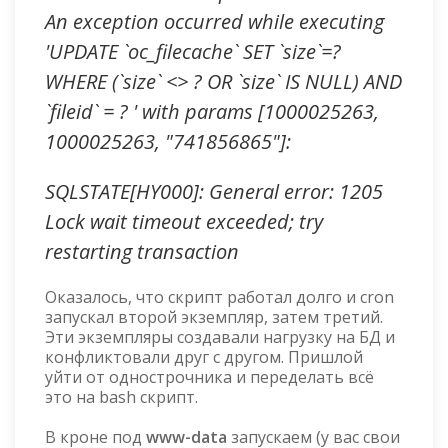
An exception occurred while executing
'UPDATE `oc_filecache` SET `size`=?
WHERE (`size` <> ? OR `size` IS NULL) AND
`fileid` = ? ' with params [1000025263,
1000025263, "741856865"]:
SQLSTATE[HY000]: General error: 1205
Lock wait timeout exceeded; try
restarting transaction
Оказалось, что скрипт работал долго и cron
запускал второй экземпляр, затем третий.
Эти экземпляры создавали нагрузку на БД и
конфликтовали друг с другом. Пришлой
уйти от однострочника и переделать всё
это на bash скрипт.
В кроне под
www-data
запускаем (у вас свои