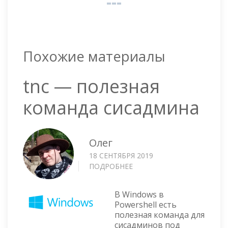
Похожие материалы
tnc — полезная
команда сисадмина
Олег
18 СЕНТЯБРЯ 2019
ПОДРОБНЕЕ
О
TNC
—
В Windows в
ПОЛЕЗНАЯ
Powershell есть
КОМАНДА
полезная команда для
СИСАДМИНА
сисадминов под