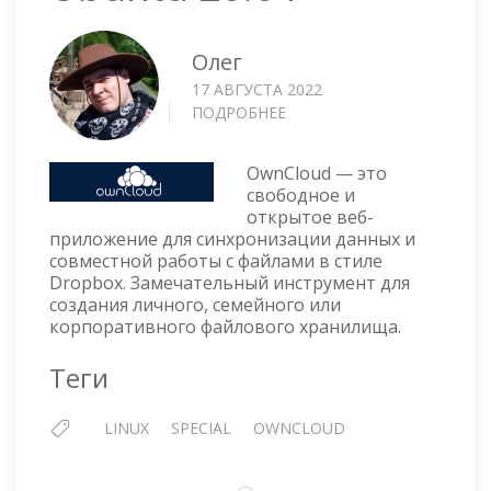
Олег
17 АВГУСТА 2022
ПОДРОБНЕЕ
О
OWNCLOUD
—
OwnCloud — это
УСТАНОВКА
свободное и
НА
открытое веб-
UBUNTU
приложение для синхронизации данных и
20.04
совместной работы с файлами в стиле
Dropbox. Замечательный инструмент для
создания личного, семейного или
корпоративного файлового хранилища.
Теги
LINUX
SPECIAL
OWNCLOUD