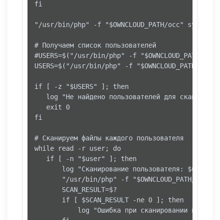
fi

"/usr/bin/php" -f "$OWNCLOUD_PATH/occ" system:cr
# Получаем список пользователей

#USERS=$("/usr/bin/php" -f "$OWNCLOUD_PATH/occ"
USERS=$("/usr/bin/php" -f "$OWNCLOUD_PATH/occ" 
if [ -z "$USERS" ]; then

   log "Не найдено пользователей для сканировани
   exit 0

fi

# Сканируем файлы каждого пользователя

while read -r user; do

   if [ -n "$user" ]; then

       log "Сканирование пользователя: $user"

       "/usr/bin/php" -f "$OWNCLOUD_PATH/occ" f
       SCAN_RESULT=$?

       if [ $SCAN_RESULT -ne 0 ]; then

           log "Ошибка при сканировании пользов