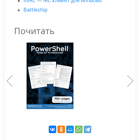
mIRC — IRC клиент для Windows
Battleship
Почитать