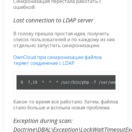
Синхронизация перестала работать с
ошибкой:
Lost connection to LDAP server
В голову пришла простая идея, получить
список пользователей и по каждому из них
отдельно запустить синхронизацию.
OwnCloud при синхронизации файлов
теряет соединение с LDAP
0  7,19  *  *  * /usr/bin/php -f /var/www/owncl
Какое-то время всё работало. Затем, файлов
стало больше и всплыла новая проблема.
Exception during scan:
Doctrine\DBAL\Exception\LockWaitTimeoutEx