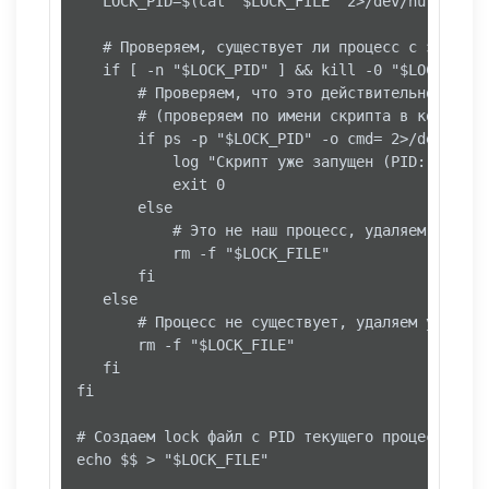
   LOCK_PID=$(cat "$LOCK_FILE" 2>/dev/null)

   # Проверяем, существует ли процесс с этим PID
   if [ -n "$LOCK_PID" ] && kill -0 "$LOCK_PID"
       # Проверяем, что это действительно наш ск
       # (проверяем по имени скрипта в командно
       if ps -p "$LOCK_PID" -o cmd= 2>/dev/null
           log "Скрипт уже запущен (PID: $LOCK_
           exit 0

       else

           # Это не наш процесс, удаляем устарев
           rm -f "$LOCK_FILE"

       fi

   else

       # Процесс не существует, удаляем устаревш
       rm -f "$LOCK_FILE"

   fi

fi

# Создаем lock файл с PID текущего процесса

echo $$ > "$LOCK_FILE"
