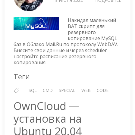
19 ИЮНЯ 2022
ПОДРОБНЕЕ
О
BAT
СКРИ
ДЛЯ
Накидал маленький
РЕЗЕР
BAT скрипт для
резервного
КОПИ
копирование MySQL
MYSQ
баз в Облако Mail.Ru по протоколу WebDAV.
В
Внесите свои данные и через scheduler
ОБЛА
настройте расписание резервного
MAIL.
копирования.
Теги
SQL
CMD
SPECIAL
WEB
CODE
OwnCloud —
установка на
Ubuntu 20.04