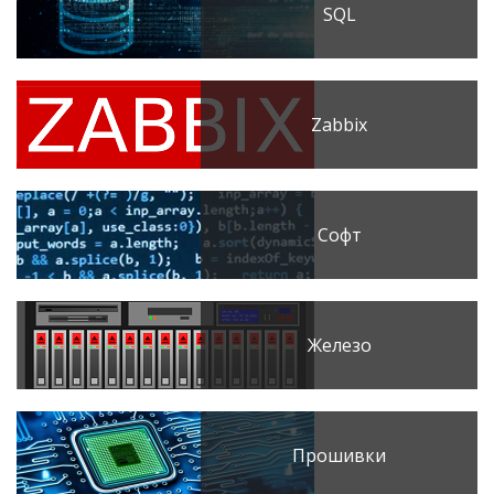
SQL
Zabbix
Софт
Железо
Прошивки