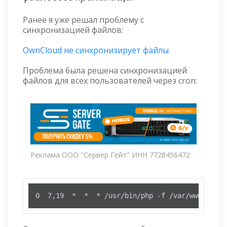
Ранее я уже решал проблему с
синхронизацией файлов:
OwnCloud не синхронизирует файлы
Проблема была решена синхронизацией
файлов для всех пользователей через cron:
Реклама ООО "Сервер Гейт" ИНН 7728456472
0  7,19  *  *  * /usr/bin/php -f /var/www/owncl