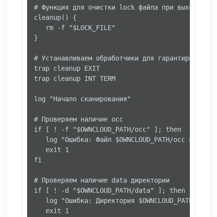
# Функция для очистки lock файла при выходе

cleanup() {

   rm -f "$LOCK_FILE"

}

# Устанавливаем обработчики для гарантированног
trap cleanup EXIT

trap cleanup INT TERM

log "Начало сканирования"

# Проверяем наличие occ

if [ ! -f "$OWNCLOUD_PATH/occ" ]; then

   log "Ошибка: Файл $OWNCLOUD_PATH/occ не найде
   exit 1

fi

# Проверяем наличие data директории

if [ ! -d "$OWNCLOUD_PATH/data" ]; then

   log "Ошибка: Директория $OWNCLOUD_PATH/data н
   exit 1
