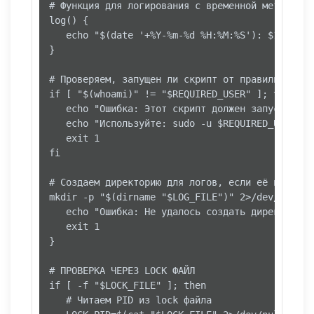
# Функция для логирования с временной меткой

log() {

   echo "$(date '+%Y-%m-%d %H:%M:%S'): $1" >> "$
}

# Проверяем, запущен ли скрипт от правильного по
if [ "$(whoami)" != "$REQUIRED_USER" ]; then

   echo "Ошибка: Этот скрипт должен запускаться
   echo "Используйте: sudo -u $REQUIRED_USER $0"
   exit 1

fi

# Создаем директорию для логов, если её нет

mkdir -p "$(dirname "$LOG_FILE")" 2>/dev/null ||
   echo "Ошибка: Не удалось создать директорию д
   exit 1

}

# ПРОВЕРКА ЧЕРЕЗ LOCK ФАЙЛ

if [ -f "$LOCK_FILE" ]; then

   # Читаем PID из lock файла
