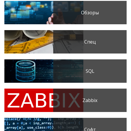
Обзоры
Спец
SQL
Zabbix
Софт