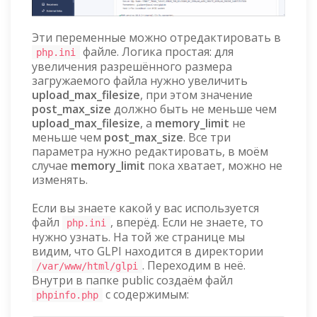
Эти переменные можно отредактировать в
файле. Логика простая: для
php.ini
увеличения разрешённого размера
загружаемого файла нужно увеличить
upload_max_filesize
, при этом значение
post_max_size
должно быть не меньше чем
upload_max_filesize
, а
memory_limit
не
меньше чем
post_max_size
. Все три
параметра нужно редактировать, в моём
случае
memory_limit
пока хватает, можно не
изменять.
Если вы знаете какой у вас используется
файл
, вперёд. Если не знаете, то
php.ini
нужно узнать. На той же странице мы
видим, что GLPI находится в директории
. Переходим в неё.
/var/www/html/glpi
Внутри в папке public создаём файл
с содержимым:
phpinfo.php