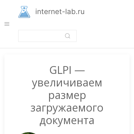
Перейти
к
internet-lab.ru
основному
содержанию
GLPI —
увеличиваем
размер
загружаемого
документа