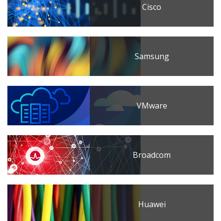
Cisco
Samsung
VMware
Broadcom
Huawei