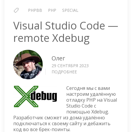
PHPBB
PHP
SPECIAL
Visual Studio Code —
remote Xdebug
Олег
29 СЕНТЯБРЯ 2023
ПОДРОБНЕЕ
О
VISUAL
STUDIO
Сегодня мы с вами
CODE
настроим удалённую
—
отладку PHP на Visual
REMOTE
Studio Code с
XDEBUG
помощью Xdebug.
Разработчик сможет из дома удалённо
подключаться к своему сайту и дебажить
код во все брек-поинты.