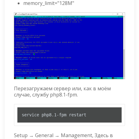
memory_limit="128M"
Перезагружаем сервер или, как в моём
случае, службу php8.1-fpm.
service php8.1-fpm restart
Setup → General → Management, Здесь в