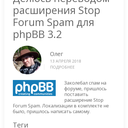
расширения Stop
Forum Spam для
phpBB 3.2
Олег
13 АПРЕЛЯ 2018
ПОДРОБНЕЕ
О
ДЕЛЮСЬ
ПЕРЕВОДОМ
Заколебал спам на
РАСШИРЕНИЯ
форуме, пришлось
STOP
поставить
FORUM
расширение Stop
SPAM
Forum Spam. Локализации в комплекте не
ДЛЯ
было, пришлось написать самому.
PHPBB
3.2
Теги