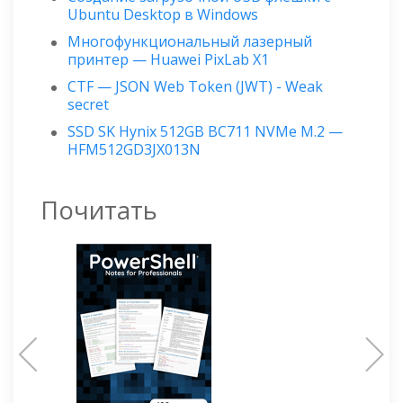
Ubuntu Desktop в Windows
Многофункциональный лазерный
принтер — Huawei PixLab X1
CTF — JSON Web Token (JWT) - Weak
secret
SSD SK Hynix 512GB BC711 NVMe M.2 —
HFM512GD3JX013N
Почитать