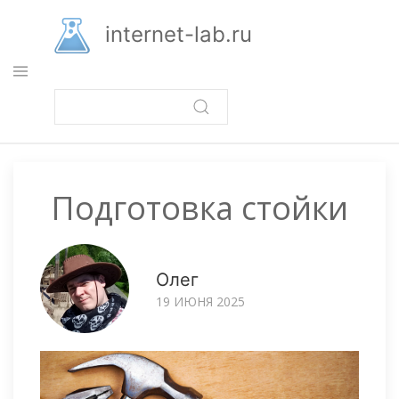
Перейти
к
internet-lab.ru
основному
содержанию
Подготовка стойки
Олег
19 ИЮНЯ 2025