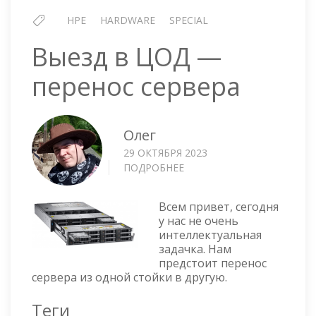
HPE
HARDWARE
SPECIAL
Выезд в ЦОД —
перенос сервера
Олег
29 ОКТЯБРЯ 2023
ПОДРОБНЕЕ
О
ВЫЕЗД
В
Всем привет, сегодня
ЦОД
у нас не очень
—
интеллектуальная
ПЕРЕНОС
задачка. Нам
СЕРВЕРА
предстоит перенос
сервера из одной стойки в другую.
Теги