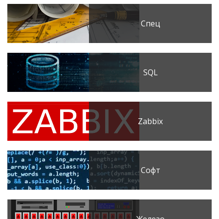
Спец
SQL
Zabbix
Софт