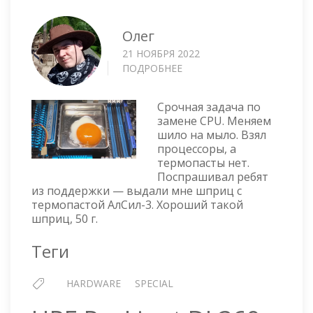
Олег
21 НОЯБРЯ 2022
ПОДРОБНЕЕ
О
ТЕПЛОПРОВОДНАЯ
ПАСТА
Срочная задача по
АЛСИЛ-3
замене CPU. Меняем
шило на мыло. Взял
процессоры, а
термопасты нет.
Поспрашивал ребят
из поддержки — выдали мне шприц с
термопастой АлСил-3. Хороший такой
шприц, 50 г.
Теги
HARDWARE
SPECIAL