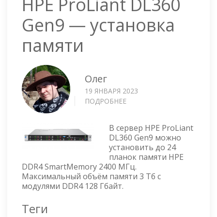
HPE ProLiant DL360
Gen9 — установка
памяти
Олег
19 ЯНВАРЯ 2023
ПОДРОБНЕЕ
О
HPE
PROLIANT
В сервер HPE ProLiant
DL360
DL360 Gen9 можно
GEN9
установить до 24
—
планок памяти HPE
УСТАНОВКА
DDR4 SmartMemory 2400 МГц.
ПАМЯТИ
Максимальный объём памяти 3 Тб с
модулями DDR4 128 Гбайт.
Теги