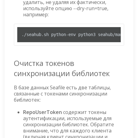
удалить, не удаляя их фактически,
используйте опцию --dry-run=true,
например:
./seahub.sh python-env python3 seahub/manage.py
Очистка токенов
синхронизации библиотек
В базе данных Seafile есть две таблицы,
связанные с токенами синхронизации
библиотек:
RepoUserToken
содержит токены
аутентификации, используемые для
синхронизации библиотек. Обратите
внимание, что для каждого клиента
(включая клиент синхронизации и