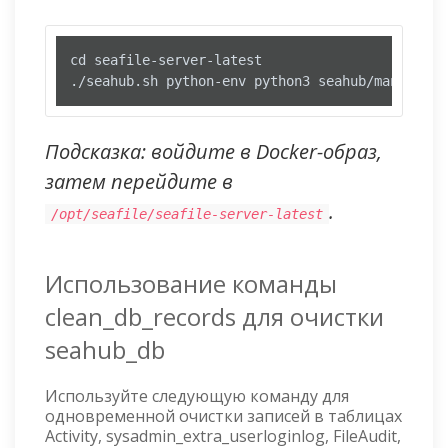
cd seafile-server-latest

./seahub.sh python-env python3 seahub/manage.py
Подсказка: войдите в Docker-образ,
затем перейдите в
.
/opt/seafile/seafile-server-latest
Использование команды
clean_db_records для очистки
seahub_db
Используйте следующую команду для
одновременной очистки записей в таблицах
Activity, sysadmin_extra_userloginlog, FileAudit,