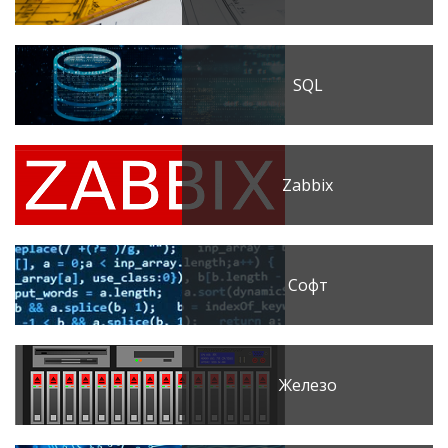
SQL
Zabbix
Софт
Железо