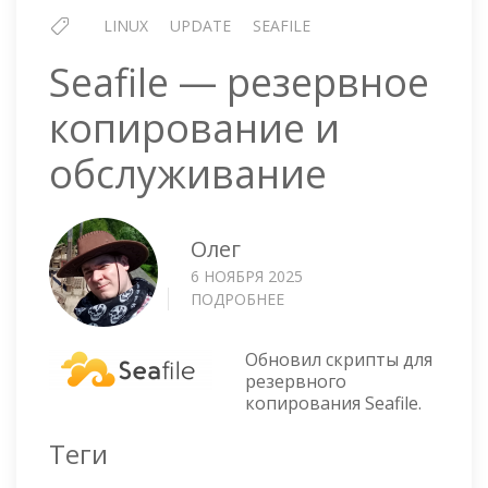
LINUX
UPDATE
SEAFILE
Seafile — резервное
копирование и
обслуживание
Олег
6 НОЯБРЯ 2025
ПОДРОБНЕЕ
О
SEAFILE
—
Обновил скрипты для
РЕЗЕРВНОЕ
резервного
КОПИРОВАНИЕ
копирования Seafile.
И
ОБСЛУЖИВАНИЕ
Теги