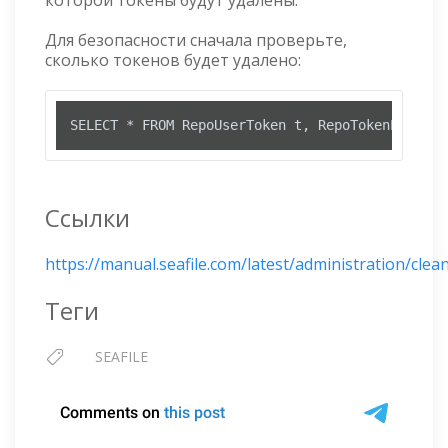
которой токены будут удалены.
Для безопасности сначала проверьте,
сколько токенов будет удалено:
SELECT * FROM RepoUserToken t, RepoTokenPeerInf
Ссылки
https://manual.seafile.com/latest/administration/cle
Теги
SEAFILE