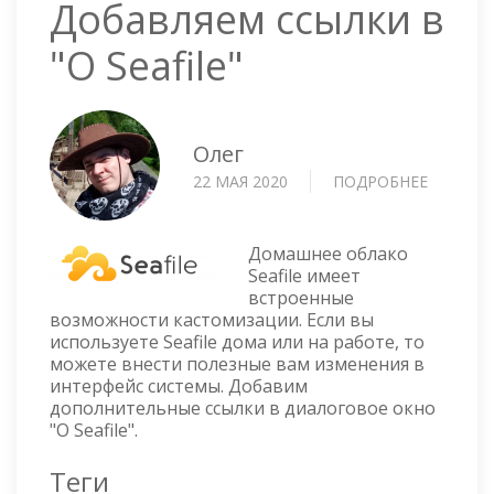
Добавляем ссылки в
"О Seafile"
Олег
22 МАЯ 2020
ПОДРОБНЕЕ
О
ДОБАВЛ
ССЫЛКИ
В
Домашнее облако
"О
Seafile имеет
встроенные
SEAFILE"
возможности кастомизации. Если вы
используете Seafile дома или на работе, то
можете внести полезные вам изменения в
интерфейс системы. Добавим
дополнительные ссылки в диалоговое окно
"О Seafile".
Теги