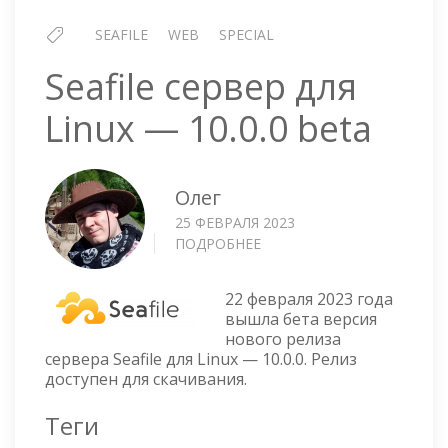
SEAFILE
WEB
SPECIAL
Seafile сервер для
Linux — 10.0.0 beta
Олег
25 ФЕВРАЛЯ 2023
ПОДРОБНЕЕ
О
SEAFILE
СЕРВЕР
22 февраля 2023 года
ДЛЯ
вышла бета версия
LINUX
нового релиза
—
сервера Seafile для Linux — 10.0.0. Релиз
10.0.0
доступен для скачивания.
BETA
Теги