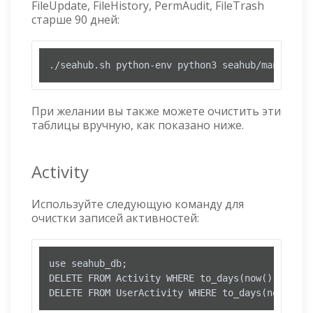
FileUpdate, FileHistory, PermAudit, FileTrash
старше 90 дней:
./seahub.sh python-env python3 seahub/manage.py
При желании вы также можете очистить эти
таблицы вручную, как показано ниже.
Activity
Используйте следующую команду для
очистки записей активностей:
use seahub_db;

DELETE FROM Activity WHERE to_days(now()) - to_
DELETE FROM UserActivity WHERE to_days(now()) -