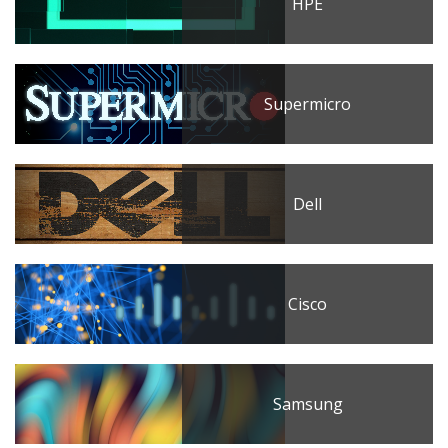
HPE
Supermicro
Dell
Cisco
Samsung