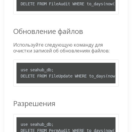
DELETE FROM FileAudit WHERE to_days(now()) - to
Обновление файлов
Используйте следующую команду для
очистки записей об обновлениях файлов:
use seahub_db;

DELETE FROM FileUpdate WHERE to_days(now()) - t
Разрешения
use seahub_db;

DELETE FROM PermAudit WHERE to_days(now()) - to