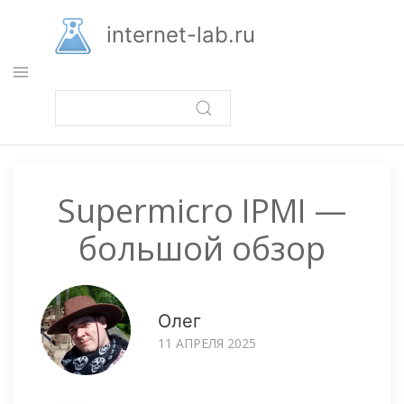
Перейти
к
internet-lab.ru
основному
содержанию
Supermicro IPMI —
большой обзор
Олег
11 АПРЕЛЯ 2025