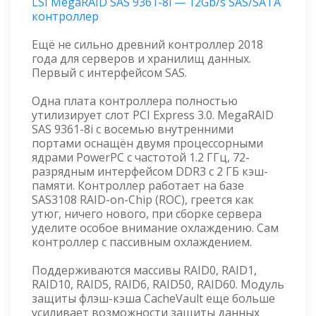
LSI MegaRAID SAS 9361-8i — 12Gb/s SAS/SATA
контроллер
Ещё не сильно древний контроллер 2018
года для серверов и хранилищ данных.
Первый с интерфейсом SAS.
Одна плата контроллера полностью
утилизирует слот PCI Express 3.0. MegaRAID
SAS 9361-8i с восемью внутренними
портами оснащён двумя процессорными
ядрами PowerPC с частотой 1.2 ГГц, 72-
разрядным интерфейсом DDR3 с 2 ГБ кэш-
памяти. Контроллер работает на базе
SAS3108 RAID-on-Chip (ROC), греется как
утюг, ничего нового, при сборке сервера
уделите особое внимание охлаждению. Сам
контроллер с пассивным охлаждением.
Поддерживаются массивы RAID0, RAID1,
RAID10, RAID5, RAID6, RAID50, RAID60. Модуль
защиты флэш-кэша CacheVault еще больше
усиливает возможности защиты данных