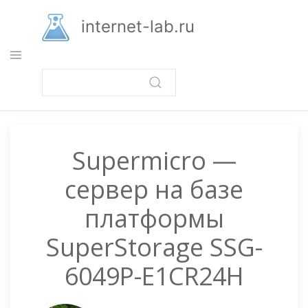
Перейти
к
internet-lab.ru
основному
содержанию
Supermicro —
cервер на базе
платформы
SuperStorage SSG-
6049P-E1CR24H