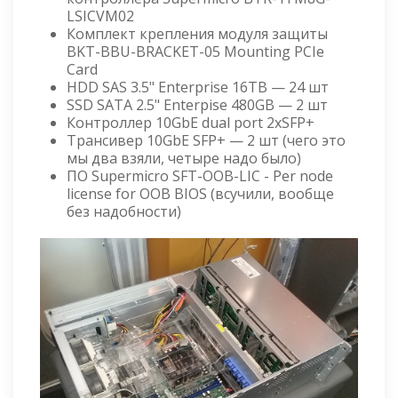
LSICVM02
Комплект крепления модуля защиты
BKT-BBU-BRACKET-05 Mounting PCIe
Card
HDD SAS 3.5" Enterprise 16TB — 24 шт
SSD SATA 2.5" Enterpise 480GB — 2 шт
Контроллер 10GbE dual port 2xSFP+
Трансивер 10GbE SFP+ — 2 шт (чего это
мы два взяли, четыре надо было)
ПО Supermicro SFT-OOB-LIC - Per node
license for OOB BIOS (всучили, вообще
без надобности)