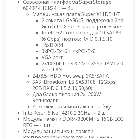
Серверная платформа SuperStorage
6049P-E1CR24H — 4U
Материнская плата Super X11DPH-T
2 сокета LGA3647, поддержка 2nd
Gen Intel Xeon Scalable processors
Intel C622 controller для 10 SATA3
(6 Gbps) портов; RAID 0,1,5,10
16xDDR4
3xPCI-Ex16 + 4xPCI-Ex8
VGA port
2x10GbE Intel X722 + X557, IPMI 2.0
with LAN
24x3.5" HDD Hot-swap SAS/SATA
SAS (Broadcom LSISAS3108, 12Gbps,
2GB RAID 0,1,5,6,10,50,60)
Два блока питания 2x1200W
Redundant
Комплект для монтажа в стойку
Intel Xeon Silver 4210 2.2GHz — 2 шт
Модуль памяти DDR4-3200MHz 16GB ECC
REG — 4 шт
Модуль защиты кэш-памяти
контроллера Supermicro BTR-TFM8G-