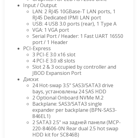
Input / Output
LAN: 2 RJ45 10GBase-T LAN ports, 1
RJ45 Dedicated IPMI LAN port
USB: 4 USB 3.0 ports (rear), 1 Type A
VGA: 1 VGA port
Serial Port / Header: 1 Fast UART 16550
port / 1 Header
PCI-Express
3 PCI-E 3.0 x16 slot
4 PCI-E 3.0 x8 slots
Slot 2 & 3 occupied by controller and
JBOD Expansion Port
Диски:
24 Hot-swap 3.5" SAS3/SATA3 drive
bays, установлены 24 SAS HDD
2 Optional Onboard NVMe M.2
Backplane: SAS3/SATA3 single
expander per backplane (BPN-SAS3-
846EL1)
2 SATA3 2.5" на задней панели (MCP-
220-84606-0N Rear dual 2.5 hot swap
HDD kit for SC846B)