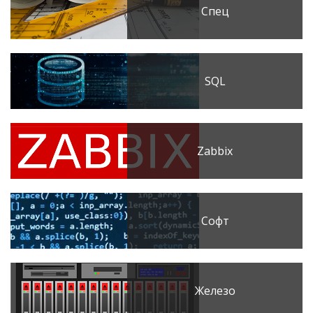
Спец
SQL
Zabbix
Софт
Железо