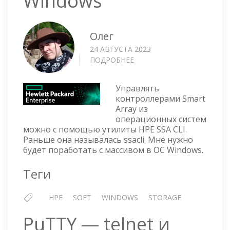
Windows
Олег
24 АВГУСТА 2023
ПОДРОБНЕЕ
О
HPE
—
Управлять
HPE
контроллерами Smart
SSA
Array из
CLI
операционных систем
ДЛЯ
можно с помощью утилиты HPE SSA CLI.
РАБОТЫ
Раньше она называлась ssacli. Мне нужно
С
будет поработать с массивом в ОС Windows.
RAID
SMART
Теги
ARRAY
В
HPE
SOFT
WINDOWS
STORAGE
WINDOWS
PuTTY — telnet и