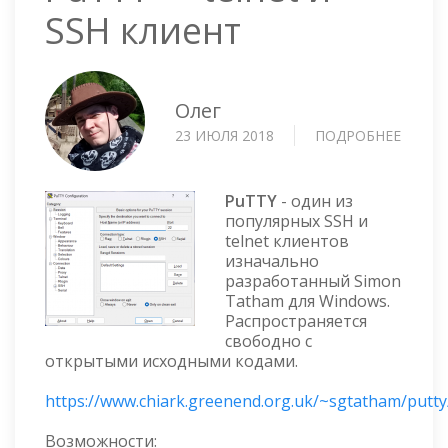
SSH клиент
Олег
23 ИЮЛЯ 2018
ПОДРОБНЕЕ
О
PUTTY
—
TELNE
PuTTY
- один из
И
популярных SSH и
telnet клиентов
SSH
изначально
КЛИЕН
разработанный Simon
Tatham для Windows.
Распространяется
свободно с
открытыми исходными кодами.
https://www.chiark.greenend.org.uk/~sgtatham/putty
Возможности: