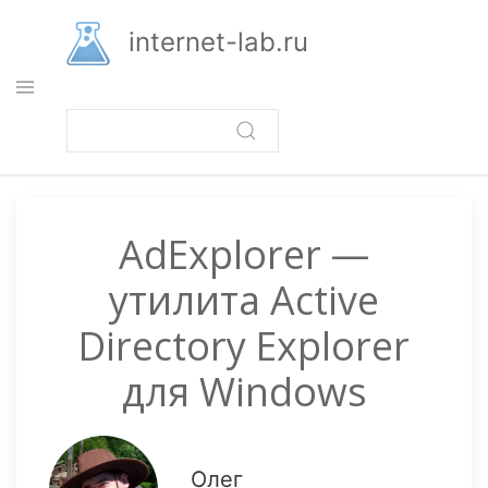
Перейти
к
internet-lab.ru
основному
содержанию
AdExplorer —
утилита Active
Directory Explorer
для Windows
Олег