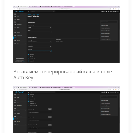
Вставляем сгенерированный ключ в поле
Auth Key.