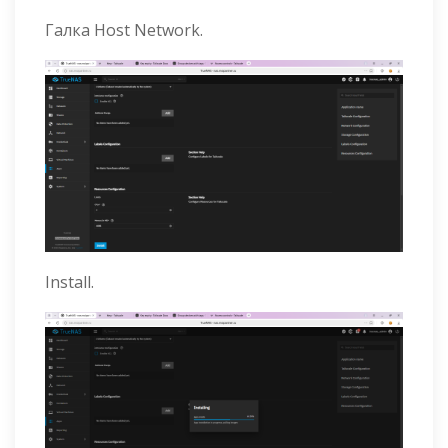
Галка Host Network.
Install.