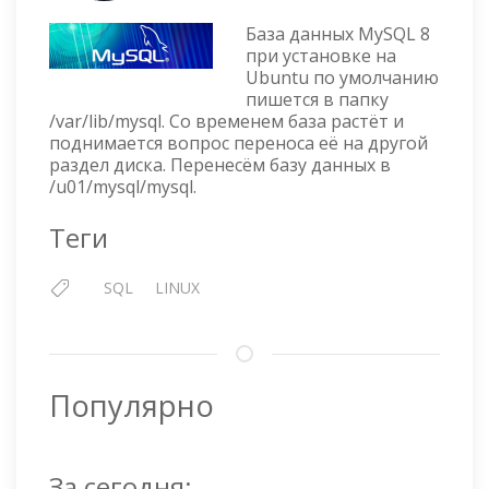
БАЗЫ
База данных MySQL 8
ДАННЫХ
при установке на
MYSQL
Ubuntu по умолчанию
8
пишется в папку
В
/var/lib/mysql. Со временем база растёт и
UBUNTU
поднимается вопрос переноса её на другой
18.04
раздел диска. Перенесём базу данных в
LTS
/u01/mysql/mysql.
Теги
SQL
LINUX
Популярно
За сегодня: