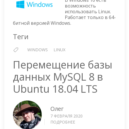
В Windows 10 есть
—
возможность
ВКЛЮЧАЕМ
использовать Linux.
BASH
Работает только в 64-
битной версией Windows.
Теги
WINDOWS
LINUX
Перемещение базы
данных MySQL 8 в
Ubuntu 18.04 LTS
Олег
7 ФЕВРАЛЯ 2020
ПОДРОБНЕЕ
О
ПЕРЕМЕЩЕНИЕ