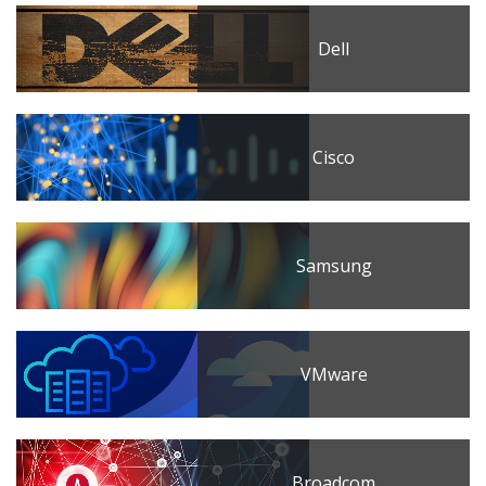
Dell
Cisco
Samsung
VMware
Broadcom