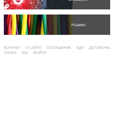
Huawei
Меню
КОНТАКТ
О САЙТЕ
СОГЛАШЕНИЕ
ПДН
ДОГОВОРЫ
ПОИСК
RSS
ВОЙТИ
учётной
записи
пользователя