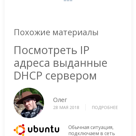
Похожие материалы
Посмотреть IP
адреса выданные
DHCP сервером
Олег
28 МАЯ 2018
ПОДРОБНЕЕ
О
ПОСМОТ
IP
АДРЕСА
Обычная ситуация,
ВЫДАН
подключаем в сеть