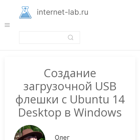
Перейти
к
internet-lab.ru
основному
содержанию
Создание
загрузочной USB
флешки с Ubuntu 14
Desktop в Windows
Олег