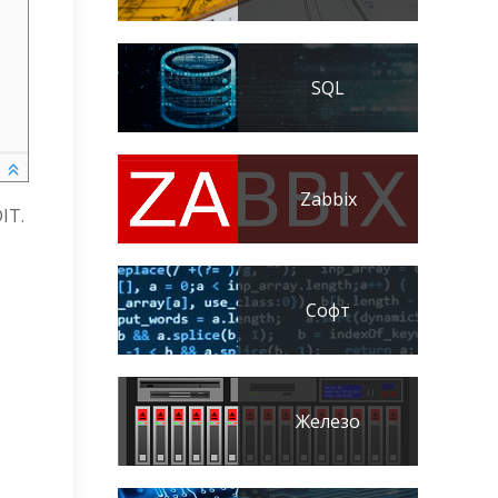
SQL
Zabbix
IT.
Софт
Железо