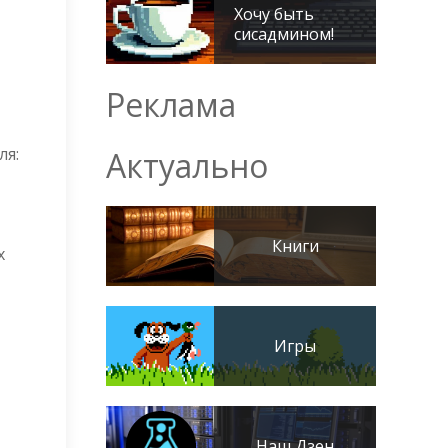
Хочу быть
сисадмином!
Реклама
ля:
Актуально
Книги
х
Игры
Наш Дзен