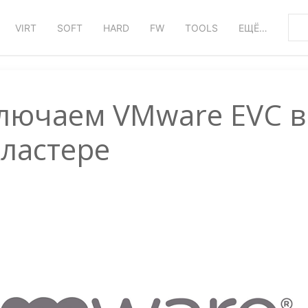
VIRT
SOFT
HARD
FW
TOOLS
ЕЩЁ…
ключаем VMware EVC в
кластере