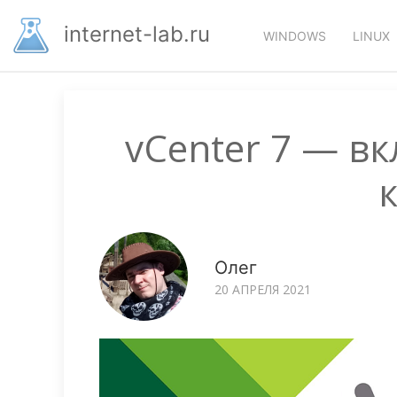
Перейти
Основная
к
internet-lab.ru
WINDOWS
LINUX
основному
навигация
содержанию
vCenter 7 — в
Олег
20 АПРЕЛЯ 2021