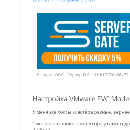
Реклама ООО "Сервер Гейт" ИНН 7728456472
Настройка VMware EVC Mode
У меня все хосты кластера разные, вернее
Смотрю название процессора у самого древ
2.20GHz.