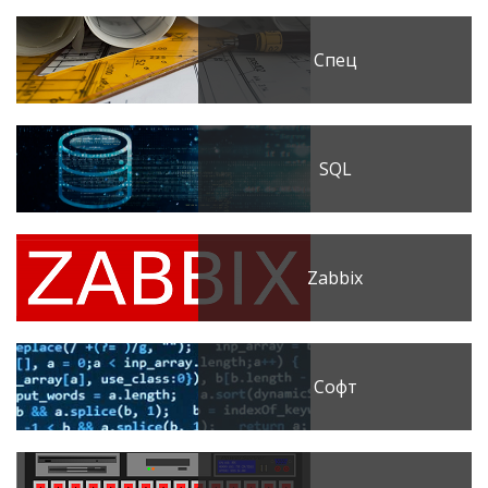
Спец
SQL
Zabbix
Софт