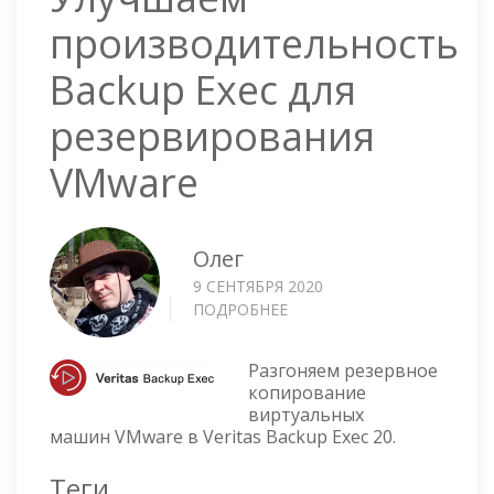
производительность
Backup Exec для
резервирования
VMware
Олег
9 СЕНТЯБРЯ 2020
ПОДРОБНЕЕ
О
УЛУЧШАЕМ
ПРОИЗВОДИТЕЛЬНОСТЬ
Разгоняем резервное
BACKUP
копирование
EXEC
виртуальных
ДЛЯ
машин VMware в Veritas Backup Exec 20.
РЕЗЕРВИРОВАНИЯ
VMWARE
Теги