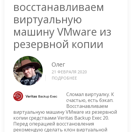
восстанавливаем
виртуальную
машину VMware из
резервной копии
Олег
21 ФЕВРАЛЯ 2020
ПОДРОБНЕЕ
О
VERITAS
BACKUP
Сломал виртуалку. К
EXEC
счастью, есть бэкап.
20
Восстанавливаем
—
виртуальную машину VMware из резервной
ВОССТАНАВЛИВАЕМ
копии средствами Veritas Backup Exec 20.
ВИРТУАЛЬНУЮ
Перед операцией восстановления
МАШИНУ
рекомендую сделать клон виртуальной