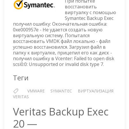
При попытке
EXEC
восстановить
—
виртуалку с помощью
НЕ
Symantec Backup Exec
УДАЁТСЯ
получил ошибку: Окончательная ошибка:
СОЗДАТЬ
0xe000957e - Не удается создать новую
НОВУЮ
виртуальную систему. Попытался
ВИРТУАЛЬНУЮ
восстановить VMDK файл локально - файл
СИСТЕМУ
успешно восстановился. Загрузил файл в
папку к виртуалке, прицепил его как диск -
получил ошибку в Vcenter: Failed to open disk
scsi0:0: Unsupported or invalid disk type 7.
Теги
VMWARE
SYMANTEC
ВИРТУАЛИЗАЦИЯ
VERITAS
Veritas Backup Exec
20 —