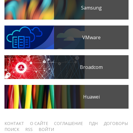
Samsung
VMware
Broadcom
Huawei
Меню
КОНТАКТ
О САЙТЕ
СОГЛАШЕНИЕ
ПДН
ДОГОВОРЫ
ПОИСК
RSS
ВОЙТИ