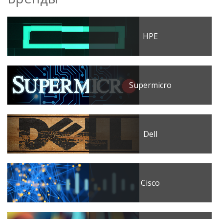
HPE
Supermicro
Dell
Cisco