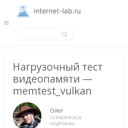
Перейти
к
internet-lab.ru
основному
содержанию
Нагрузочный тест
видеопамяти —
memtest_vulkan
Олег
13 ЯНВАРЯ 2026
ПОДРОБНЕЕ
О