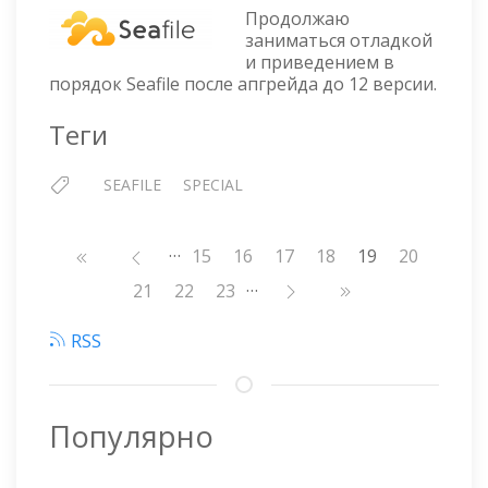
12
Продолжаю
—
заниматься отладкой
НЕ
и приведением в
РАБОТАЕТ
порядок Seafile после апгрейда до 12 версии.
СТАТИСТИКА
И
Теги
ОШИБКА
FAILED
SEAFILE
SPECIAL
TO
GET
TOTAL
…
Нумерация
Страница
15
Страница
16
Страница
17
Страница
18
19
Страница
20
STORAGE
OCCUPATION:
страниц
…
Страница
21
Страница
22
Страница
23
REPOSIZE
RSS
Популярно