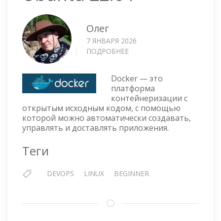
Олег
7 ЯНВАРЯ 2026
ПОДРОБНЕЕ
О
УСТАНОВКА
DOCKER
Docker — это
В
платформа
UBUNTU
контейнеризации с
22.04
открытым исходным кодом, с помощью
которой можно автоматически создавать,
управлять и доставлять приложения.
Теги
DEVOPS
LINUX
BEGINNER