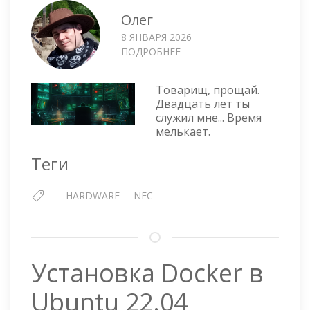
Олег
8 ЯНВАРЯ 2026
ПОДРОБНЕЕ
О
МОНИТОР
ОТРАБОТАЛ
Товарищ, прощай.
20
Двадцать лет ты
ЛЕТ
служил мне... Время
мелькает.
Теги
HARDWARE
NEC
Установка Docker в
Ubuntu 22.04