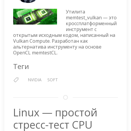
НАГРУЗОЧНЫЙ
ТЕСТ
Утилита
ВИДЕОПАМЯТИ
memtest_vulkan — это
—
кроссплатформенный
MEMTEST_VULKAN
инструмент с
открытым исходным кодом, написанный на
Vulkan Compute. Разработан как
альтернатива инструменту на основе
OpenCL memtestCL.
Теги
NVIDIA
SOFT
Linux — простой
стресс-тест CPU