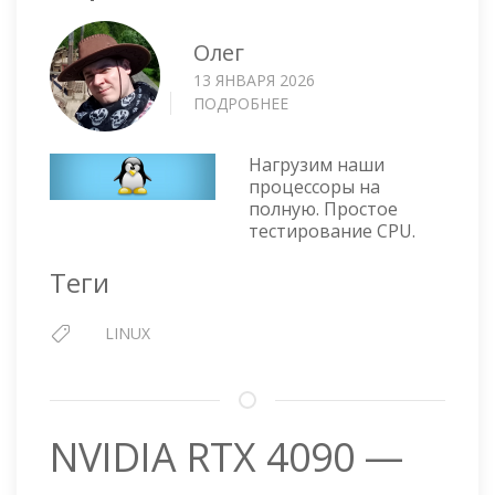
Олег
13 ЯНВАРЯ 2026
ПОДРОБНЕЕ
О
LINUX
—
Нагрузим наши
ПРОСТОЙ
процессоры на
СТРЕСС-
полную. Простое
ТЕСТ
тестирование CPU.
CPU
Теги
LINUX
NVIDIA RTX 4090 —