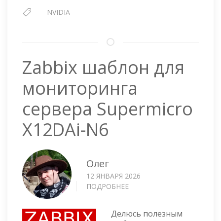
NVIDIA
Zabbix шаблон для
мониторинга
сервера Supermicro
X12DAi-N6
Олег
12 ЯНВАРЯ 2026
ПОДРОБНЕЕ
О
ZABBIX
ШАБЛОН
Делюсь полезным
ДЛЯ