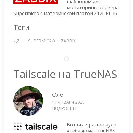
шаблоном для
МОНИТОРИНГА
мониторинга сервера
СЕРВЕРА
Supermicro с материнской платой X12DPL-i6.
SUPERMICRO
X12DAI-
Теги
N6
SUPERMICRO
ZABBIX
Tailscale на TrueNAS
Олег
11 ЯНВАРЯ 2026
ПОДРОБНЕЕ
О
TAILSCALE
НА
Вот вы и развернули
TRUENAS
у себя дома TrueNAS.