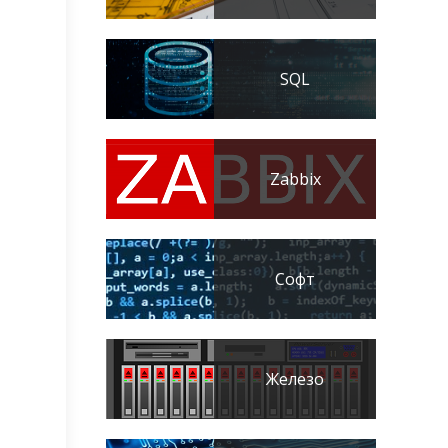
SQL
Zabbix
Софт
Железо