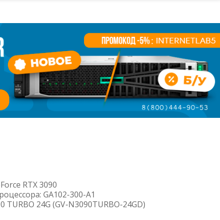
Force RTX 3090
роцессора: GA102-300-A1
090 TURBO 24G (GV-N3090TURBO-24GD)