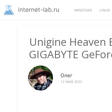
Перейти
Основная
к
internet-lab.ru
WINDOWS
LINUX
основному
навигация
содержанию
Unigine Heaven
GIGABYTE GeFor
Олег
12 МАЯ 2023