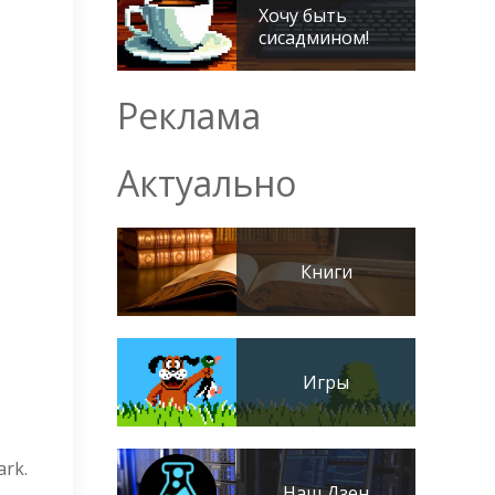
Хочу быть
сисадмином!
Реклама
Актуально
Книги
Игры
rk.
Наш Дзен