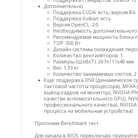
Поддержка стандартов: DirectX 12 
Дополнительно
Поддержка CUDA: есть, версия 8.6
Поддержка Vulkan: есть
Версия OpenCL: 2.0
Необходимость дополнительного пи
Рекомендуемая мощность блока пи
TDP: 350 Вт
Дизайн системы охлаждения: пер
Количество вентиляторов: 1
Размеры (ШxВxТ): 267x111x40 мм
Вес: 1.33 кг
Количество занимаемых слотов: 2
Ещё: поддержка DSR (динамическое с
тактовой частоты процессора), MFAA 
вывод кадров на монитор), NVIDIA Ph
качестве вспомогательного GPU), NVI
профессионального качества), NVIDI
процесса на мобильные устройства)
Прогоним Benchmark тест.
Для начала в BIOS переключаю приорите