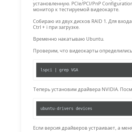
установленную. PCIe/PCI/PnP Configuration
монитор к тестируемой видеокарте.
Собираю из двух дисков RAID 1. Для вхо
Ctrl + i при загрузке.
Временно накатываю Ubuntu.
Проверим, что видеокарты определились
lspci | grep VGA
Теперь установим драйвера NVIDIA. Посм
ubuntu-drivers devices
Если версия драйверов устраивает, а меня