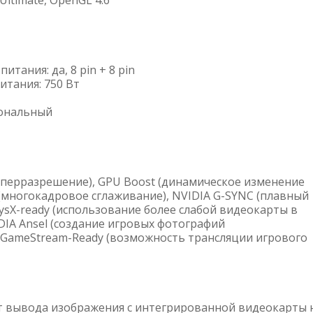
Ultimate, OpenGL 4.6
тания: да, 8 pin + 8 pin
тания: 750 Вт
сональный
уперразрешение), GPU Boost (динамическое изменение
(многокадровое сглаживание), NVIDIA G-SYNC (плавный
ysX-ready (использование более слабой видеокарты в
DIA Ansel (создание игровых фотографий
A GameStream-Ready (возможность трансляции игрового
т вывода изображения с интегрированной видеокарты 