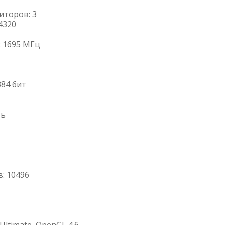
торов: 3
4320
: 1695 МГц
84 бит
ть
: 10496