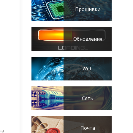
Прошивки
Обновления
Web
Сеть
Почта
на