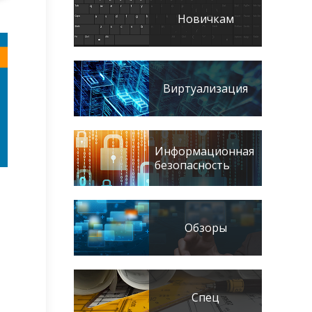
Новичкам
Виртуализация
Информационная
безопасность
Обзоры
Спец