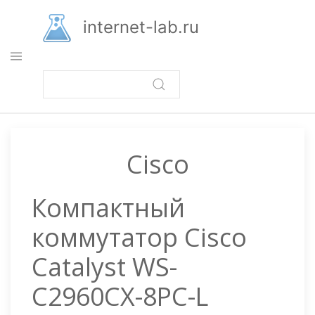
Перейти
к
internet-lab.ru
основному
содержанию
Cisco
Компактный
коммутатор Cisco
Catalyst WS-
C2960CX-8PC-L