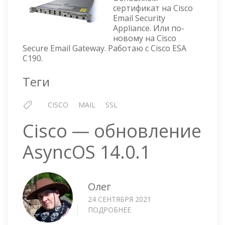
ОБНОВЛЕНИЕ
сертификат на Cisco
СЕРТИФИКАТА
Email Security
Appliance. Или по-
новому на Cisco
Secure Email Gateway. Работаю с Cisco ESA
C190.
Теги
CISCO
MAIL
SSL
Cisco — обновление
AsyncOS 14.0.1
Олег
24 СЕНТЯБРЯ 2021
ПОДРОБНЕЕ
О
CISCO