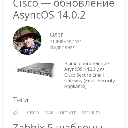
Cisco — обновление
AsyncOS 14.0.2
Олег
21 ЯНВАРЯ 2022
ПОДРОБНЕЕ
О
CISCO
—
Вышло обновление
ОБНОВЛЕНИЕ
AsyncOS 14.0.2 для
ASYNCOS
Cisco Secure Email
14.0.2
Gateway (Email Security
Appliance).
Теги
CISCO
MAIL
UPDATE
SECURITY
Zabbix 5 шаблоны