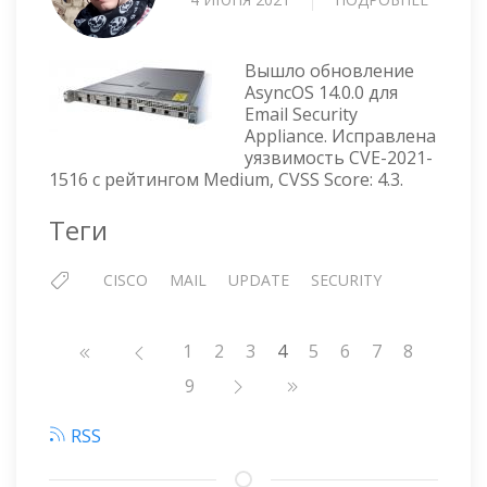
CISCO
—
ОБНОВ
Вышло обновление
ASYNC
AsyncOS 14.0.0 для
Email Security
14.0.0
Appliance. Исправлена
уязвимость CVE-2021-
1516 с рейтингом Medium, CVSS Score: 4.3.
Теги
CISCO
MAIL
UPDATE
SECURITY
Нумерация
Страница
1
Страница
2
Страница
3
4
Страница
5
Страница
6
Страница
7
Страниц
8
страниц
Страница
9
RSS