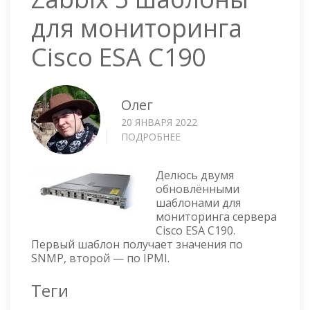
для мониторинга
Cisco ESA C190
Олег
20 ЯНВАРЯ 2022
ПОДРОБНЕЕ
О
ZABBIX
5
Делюсь двумя
ШАБЛОНЫ
обновлёнными
ДЛЯ
шаблонами для
МОНИТОРИНГА
мониторинга сервера
CISCO
Cisco ESA C190.
ESA
Первый шаблон получает значения по
C190
SNMP, второй — по IPMI.
Теги