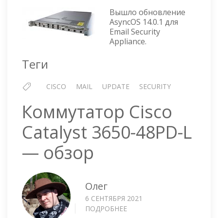
—
Вышло обновление
ОБНОВЛЕНИЕ
AsyncOS 14.0.1 для
ASYNCOS
Email Security
14.0.1
Appliance.
Теги
CISCO
MAIL
UPDATE
SECURITY
Коммутатор Cisco
Catalyst 3650-48PD-L
— обзор
Олег
6 СЕНТЯБРЯ 2021
ПОДРОБНЕЕ
О