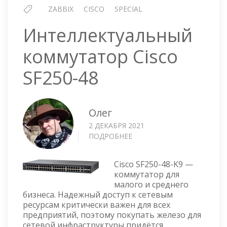
ZABBIX
CISCO
SPECIAL
Интеллектуальный
коммутатор Cisco
SF250-48
Олег
2 ДЕКАБРЯ 2021
ПОДРОБНЕЕ
О
ИНТЕЛЛЕКТУАЛЬНЫЙ
КОММУТАТОР
Cisco SF250-48-K9 —
CISCO
коммутатор для
SF250-
малого и среднего
48
бизнеса. Надежный доступ к сетевым
ресурсам критически важен для всех
предприятий, поэтому покупать железо для
сетевой инфраструктуры придётся.