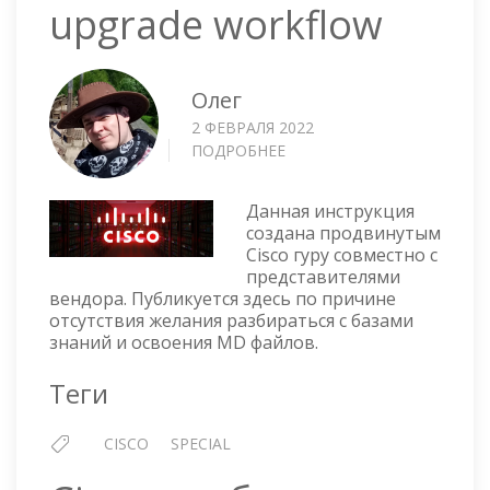
upgrade workflow
Олег
2 ФЕВРАЛЯ 2022
ПОДРОБНЕЕ
О
CISCO
ASR
Данная инструкция
9901
создана продвинутым
UPGRADE
Cisco гуру совместно с
WORKFLOW
представителями
вендора. Публикуется здесь по причине
отсутствия желания разбираться с базами
знаний и освоения MD файлов.
Теги
CISCO
SPECIAL