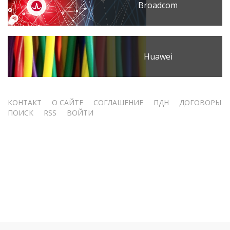
Broadcom
Huawei
Меню
КОНТАКТ
О САЙТЕ
СОГЛАШЕНИЕ
ПДН
ДОГОВОРЫ
ПОИСК
RSS
ВОЙТИ
учётной
записи
пользователя