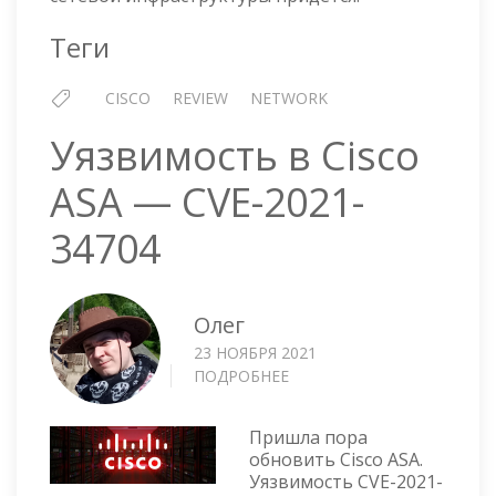
Теги
CISCO
REVIEW
NETWORK
Уязвимость в Cisco
ASA — CVE-2021-
34704
Олег
23 НОЯБРЯ 2021
ПОДРОБНЕЕ
О
УЯЗВИМОСТЬ
В
Пришла пора
CISCO
обновить Cisco ASA.
ASA
Уязвимость CVE-2021-
—