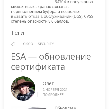
34704 в популярных
CVE-
межсетевых экранах связана с
2021-
переполнением буфера и позволяет
34704
вызвать отказ в обслуживании (DoS). CVSS
степень опасности 8.6 баллов.
Теги
CISCO
SECURITY
ESA — обновление
сертификата
Олег
2 НОЯБРЯ 2021
ПОДРОБНЕЕ
О
ESA
—
Обновляем