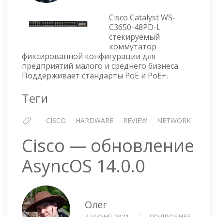
КОММУТАТОР
CISCO
Cisco Catalyst WS-
CATALYST
C3650-48PD-L
3650-
стекируемый
48PD-
коммутатор
L
фиксированной конфигурации для
—
предприятий малого и среднего бизнеса.
ОБЗОР
Поддерживает стандарты PoE и PoE+.
Теги
CISCO
HARDWARE
REVIEW
NETWORK
Cisco — обновление
AsyncOS 14.0.0
Олег
4 ИЮНЯ 2021
ПОДРОБНЕЕ
О