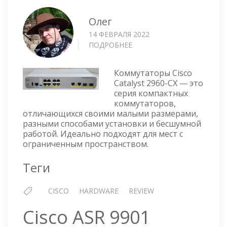
Олег
14 ФЕВРАЛЯ 2022
ПОДРОБНЕЕ
О
КОМПАКТНЫЙ
КОММУТАТОР
Коммутаторы Cisco
CISCO
Catalyst 2960-CX — это
CATALYST
серия компактных
WS-
коммутаторов,
C2960CX-
отличающихся своими малыми размерами,
8PC-
разными способами установки и бесшумной
L
работой. Идеально подходят для мест с
ограниченным пространством.
Теги
CISCO
HARDWARE
REVIEW
Cisco ASR 9901