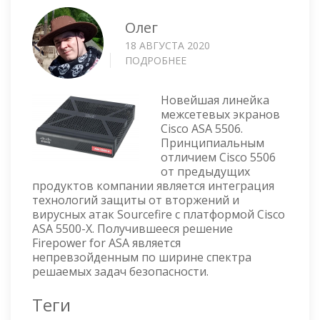
Олег
18 АВГУСТА 2020
ПОДРОБНЕЕ
О
МЕЖСЕТЕВОЙ
ЭКРАН
Новейшая линейка
CISCO
межсетевых экранов
ASA
Cisco ASA 5506.
5506-
Принципиальным
X
отличием Cisco 5506
от предыдущих
продуктов компании является интеграция
технологий защиты от вторжений и
вирусных атак Sourcefire с платформой Cisco
ASA 5500-X. Получившееся решение
Firepower for ASA является
непревзойденным по ширине спектра
решаемых задач безопасности.
Теги