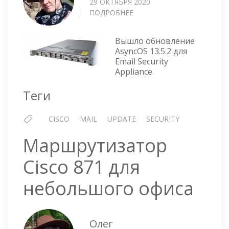
29 ОКТЯБРЯ 2020
ПОДРОБНЕЕ
О
CISCO
—
Вышло обновление
ОБНОВЛЕНИЕ
AsyncOS 13.5.2 для
ASYNCOS
Email Security
13.5.2
Appliance.
Теги
CISCO
MAIL
UPDATE
SECURITY
Маршрутизатор
Cisco 871 для
небольшого офиса
Олег