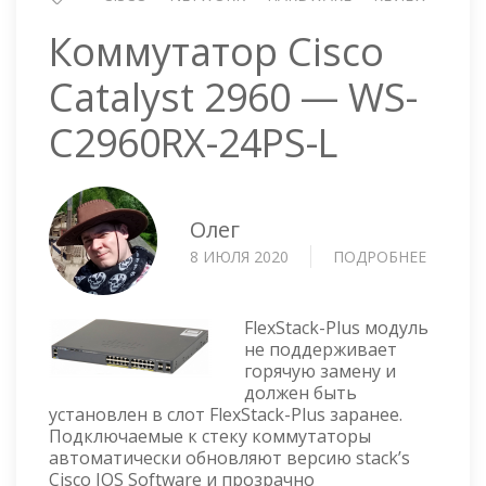
Коммутатор Cisco
Catalyst 2960 — WS-
C2960RX-24PS-L
Олег
8 ИЮЛЯ 2020
ПОДРОБНЕЕ
О
КОММУ
CISCO
CATALY
FlexStack-Plus модуль
2960
не поддерживает
горячую замену и
—
должен быть
WS-
установлен в слот FlexStack-Plus заранее.
C2960R
Подключаемые к стеку коммутаторы
24PS-
автоматически обновляют версию stack’s
L
Cisco IOS Software и прозрачно