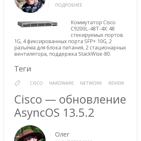
ПОДРОБНЕЕ
О
КОММУТАТОР
CISCO
Коммутатор Cisco
CATALYST
C9200L-48T-4X: 48
9200
стекируемых портов
—
1G, 4 фиксированных порта SFP+ 10G, 2
C9200L-
разъёма для блока питания, 2 стационарных
48T-
вентилятора, поддержка StackWise-80.
4X
Теги
CISCO
HARDWARE
NETWORK
REVIEW
Cisco — обновление
AsyncOS 13.5.2
Олег