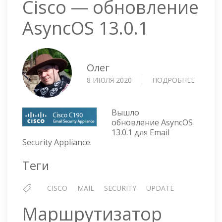
Cisco — обновление
AsyncOS 13.0.1
Олег
8 ИЮЛЯ 2020
ПОДРОБНЕЕ
О
CISCO
—
ОБНОВ
Вышло
ASYNCO
обновление AsyncOS
13.0.1 для Email
13.0.1
Security Appliance.
Теги
CISCO
MAIL
SECURITY
UPDATE
Маршрутизатор