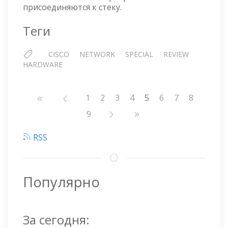
присоединяются к стеку.
Теги
CISCO
NETWORK
SPECIAL
REVIEW
HARDWARE
Нумерация
Страница
1
Страница
2
Страница
3
Страница
4
5
Страница
6
Страница
7
Страниц
8
страниц
Страница
9
RSS
Популярно
За сегодня: