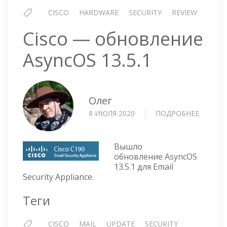
CISCO
HARDWARE
SECURITY
REVIEW
Cisco — обновление
AsyncOS 13.5.1
Олег
8 ИЮЛЯ 2020
ПОДРОБНЕЕ
О
CISCO
—
ОБНОВ
Вышло
ASYNCO
обновление AsyncOS
13.5.1 для Email
13.5.1
Security Appliance.
Теги
CISCO
MAIL
UPDATE
SECURITY