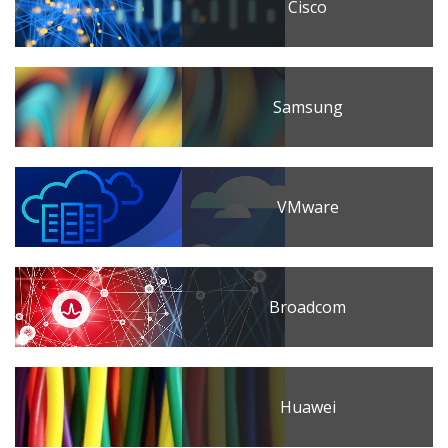
Cisco
Samsung
VMware
Broadcom
Huawei