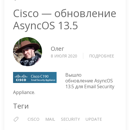
Cisco — обновление
AsyncOS 13.5
Олег
8 ИЮЛЯ 2020
ПОДРОБНЕЕ
О
CISCO
—
ОБНОВ
Вышло
ASYNCO
обновление AsyncOS
13.5 для Email Security
13.5
Appliance.
Теги
CISCO
MAIL
SECURITY
UPDATE