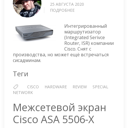
25 АВГУСТА 2020
ПОДРОБНЕЕ
О
МАРШРУТИЗАТОР
CISCO
Интегрированный
871
маршрутизатор
ДЛЯ
(Integrated Serivce
НЕБОЛЬШОГО
Router, ISR) компании
ОФИСА
Cisco. Снят с
производства, но может ещё встречаться
сисадминам.
Теги
CISCO
HARDWARE
REVIEW
SPECIAL
NETWORK
Межсетевой экран
Cisco ASA 5506-X