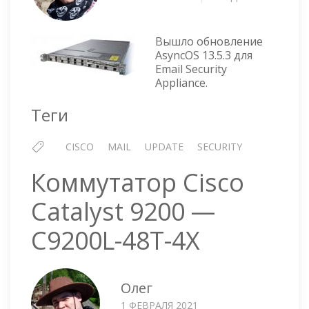
CISCO
—
ОБНОВ
Вышло обновление
ASYNC
AsyncOS 13.5.3 для
Email Security
13.5.3
Appliance.
Теги
CISCO
MAIL
UPDATE
SECURITY
Коммутатор Cisco
Catalyst 9200 —
C9200L-48T-4X
Олег
1 ФЕВРАЛЯ 2021