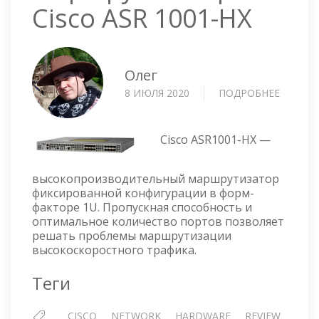
Cisco ASR 1001-HX
Олег
8 ИЮЛЯ 2020
ПОДРОБНЕЕ
О
МАРШР
CISCO
ASR
Cisco ASR1001-HX —
1001-
HX
высокопроизводительный маршрутизатор
фиксированной конфигурации в форм-
факторе 1U. Пропускная способность и
оптимальное количество портов позволяет
решать проблемы маршрутизации
высокоскоростного трафика.
Теги
CISCO
NETWORK
HARDWARE
REVIEW