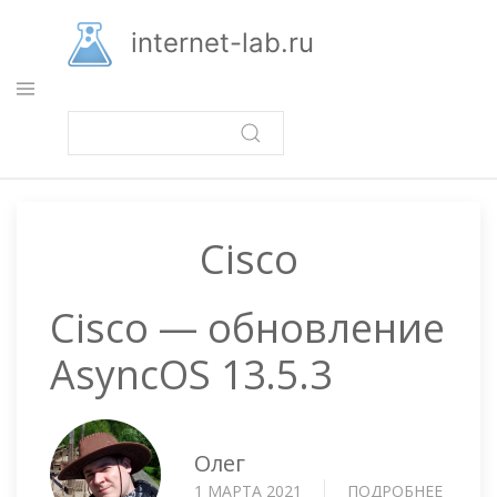
Перейти
к
internet-lab.ru
основному
содержанию
Cisco
Cisco — обновление
AsyncOS 13.5.3
Олег
1 МАРТА 2021
ПОДРОБНЕЕ
О