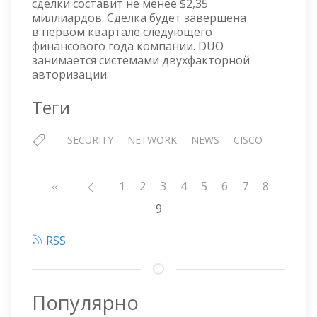
сделки составит не менее $2,35
миллиардов. Сделка будет завершена
в первом квартале следующего
финансового года компании. DUO
занимается системами двухфакторной
авторизации.
Теги
SECURITY
NETWORK
NEWS
CISCO
Нумерация
Страница
1
Страница
2
Страница
3
Страница
4
Страница
5
Страница
6
Страница
7
Страниц
8
страниц
9
RSS
Популярно