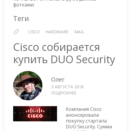
фотками:
Теги
CISCO
HARDWARE
MAIL
Cisco собирается
купить DUO Security
Олег
3 АВГУСТА 2018
ПОДРОБНЕЕ
О
CISCO
СОБИРАЕТСЯ
Компания Cisco
КУПИТЬ
анонсировала
DUO
покупку стартапа
SECURITY
DUO Security. Сумма