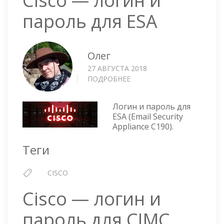
Cisco — логин и
пароль для ESA
Олег
27 АВГУСТА 2018
ПОДРОБНЕЕ
О
CISCO
—
Логин и пароль для
ЛОГИН
ESA (Email Security
И
Appliance C190).
ПАРОЛЬ
ДЛЯ
Теги
ESA
CISCO
Cisco — логин и
пароль для CIMC