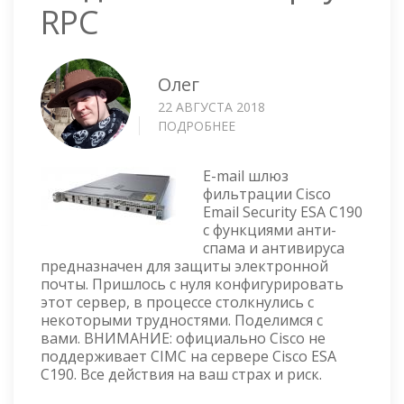
RPC
Олег
22 АВГУСТА 2018
ПОДРОБНЕЕ
О
CISCO
ESA
E-mail шлюз
C190
фильтрации Cisco
—
Email Security ESA C190
НАСТРОЙКА
с функциями анти-
CIMС
спама и антивируса
НА
предназначен для защиты электронной
ВЫДЕЛЕННОМ
почты. Пришлось с нуля конфигурировать
ПОРТУ
этот сервер, в процессе столкнулись с
RPC
некоторыми трудностями. Поделимся с
вами. ВНИМАНИЕ: официально Cisco не
поддерживает CIMC на сервере Cisco ESA
C190. Все действия на ваш страх и риск.