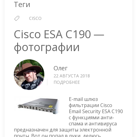
Теги
CISCO
Cisco ESA C190 —
фотографии
Олег
22 АВГУСТА 2018
ПОДРОБНЕЕ
О
CISCO
ESA
E-mail шлюз
C190
фильтрации Cisco
—
Email Security ESA C190
ФОТОГРАФИИ
с функциями анти-
спама и антивируса
предназначен для защиты электронной
почты. Вот он попал в руки, делюсь