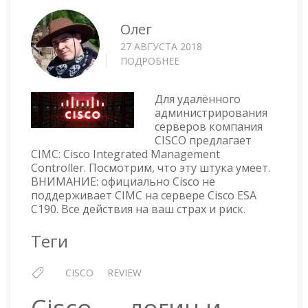
Олег
27 АВГУСТА 2018
ПОДРОБНЕЕ
О
ОБЗОР
CIMC
Для удалённого
—
администрирования
CISCO
серверов компания
INTEGRATED
CISCO предлагает
MANAGEMENT
CIMC: Cisco Integrated Management
CONTROLLER
Controller. Посмотрим, что эту штука умеет.
ВНИМАНИЕ: официально Cisco не
поддерживает CIMC на сервере Cisco ESA
C190. Все действия на ваш страх и риск.
Теги
CISCO
REVIEW