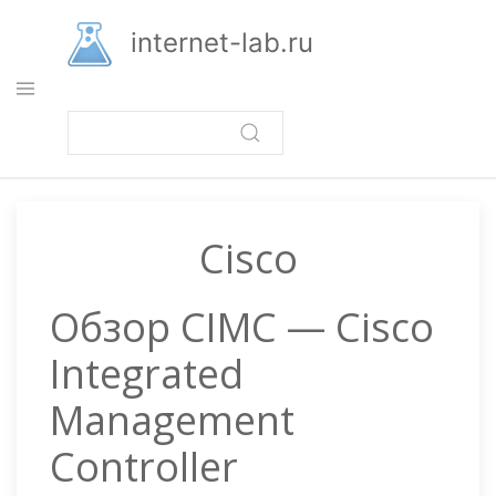
Перейти
к
internet-lab.ru
основному
содержанию
Cisco
Обзор CIMC — Cisco
Integrated
Management
Controller