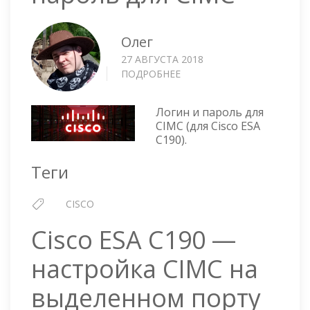
Олег
27 АВГУСТА 2018
ПОДРОБНЕЕ
О
CISCO
—
Логин и пароль для
ЛОГИН
CIMC (для Cisco ESA
И
C190).
ПАРОЛЬ
ДЛЯ
Теги
CIMC
CISCO
Cisco ESA C190 —
настройка CIMС на
выделенном порту