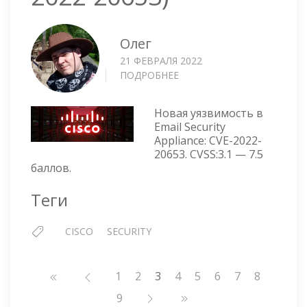
Олег
21 ФЕВРАЛЯ 2022
ПОДРОБНЕЕ
О
CISCO
ESA
Новая уязвимость в
—
Email Security
УЯЗВИМОСТЬ
Appliance: CVE-2022-
В
20653. CVSS:3.1 — 7.5
DNS
баллов.
VERIFICATION
(CVE-
Теги
2022-
20653)
CISCO
SECURITY
Нумерация
Страница
1
Страница
2
3
Страница
4
Страница
5
Страница
6
Страница
7
Страниц
8
страниц
Страница
9