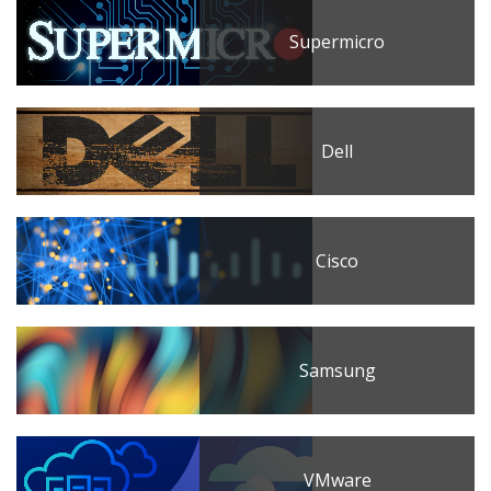
Supermicro
Dell
Cisco
Samsung
VMware