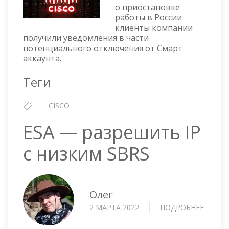
ВСЕ
о приостановке
работы в России
БИЗНЕ
клиенты компании
ОПЕР
получили уведомления в части
В
потенциального отключения от Смарт
РОСС
аккаунта.
Теги
CISCO
ESA — разрешить IP
с низким SBRS
Олег
2 МАРТА 2022
ПОДРОБНЕЕ
О
ESA
—