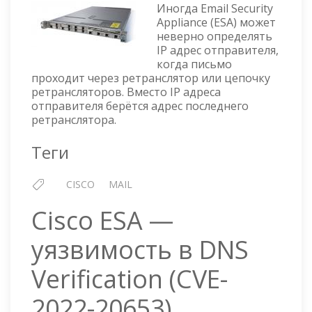
Иногда Email Security
RELAY
Appliance (ESA) может
—
неверно определять
ВХОДЯЩИЙ
IP адрес отправителя,
РЕЛЕЙ
когда письмо
проходит через ретранслятор или цепочку
ретрансляторов. Вместо IP адреса
отправителя берётся адрес последнего
ретранслятора.
Теги
CISCO
MAIL
Cisco ESA —
уязвимость в DNS
Verification (CVE-
2022-20653)