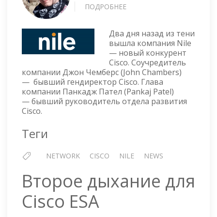
ПОДРОБНЕЕ
О
NILE
—
Два дня назад из тени
НОВЫЙ
вышла компания Nile
КОНКУРЕНТ
— новый конкурент
CISCO
Cisco. Соучредитель
компании Джон Чемберс (John Chambers)
— бывший гендиректор Cisco. Глава
компании Панкадж Пател (Pankaj Patel)
— бывший руководитель отдела развития
Cisco.
Теги
NETWORK
CISCO
NILE
NEWS
Второе дыхание для
Cisco ESA