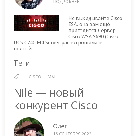
ПОДРОБНЕЕ
О
ТРЕТЬЕ
ДЫХАНИЕ
Не выкидывайте Cisco
ДЛЯ
ESA, она вам ещё
CISCO
пригодится. Сервер
ESA
Cisco WSA S690 (Cisco
UCS C240 M4 Server распотрошили по
полной.
Теги
CISCO
MAIL
Nile — новый
конкурент Cisco
Олег
16 СЕНТЯБРЯ 2022