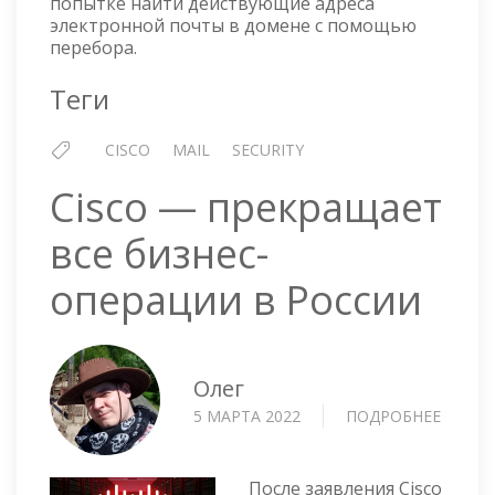
попытке найти действующие адреса
(DHAP)
электронной почты в домене с помощью
перебора.
Теги
CISCO
MAIL
SECURITY
Cisco — прекращает
все бизнес-
операции в России
Олег
5 МАРТА 2022
ПОДРОБНЕЕ
О
CISCO
—
ПРЕКР
После заявления Cisco