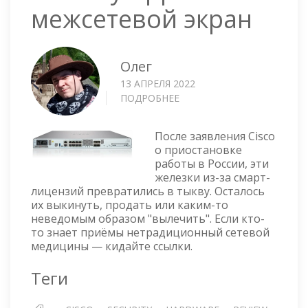
межсетевой экран
Олег
13 АПРЕЛЯ 2022
ПОДРОБНЕЕ
О
CISCO
FIREPOWER
После заявления Cisco
1150
о приостановке
SECURITY
работы в России, эти
APPLIANCE
железки из-за смарт-
—
лицензий превратились в тыкву. Осталось
МЕЖСЕТЕВОЙ
их выкинуть, продать или каким-то
ЭКРАН
неведомым образом "вылечить". Если кто-
то знает приёмы нетрадиционный сетевой
медицины — кидайте ссылки.
Теги