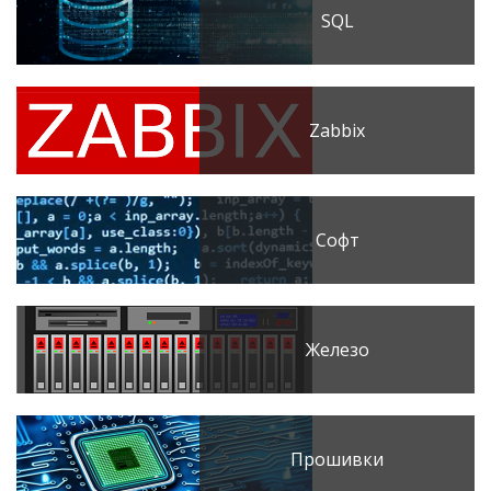
SQL
Zabbix
Софт
Железо
Прошивки