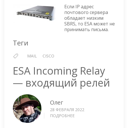
РАЗРЕ
Если IP адрес
IP
почтового сервера
обладает низким
С
SBRS, то ESA может не
НИЗК
принимать письма.
SBRS
Теги
MAIL
CISCO
ESA Incoming Relay
— входящий релей
Олег
28 ФЕВРАЛЯ 2022
ПОДРОБНЕЕ
О
ESA
INCOMING