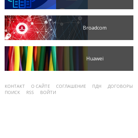
Broadcom
Huawei
Меню
КОНТАКТ
О САЙТЕ
СОГЛАШЕНИЕ
ПДН
ДОГОВОРЫ
ПОИСК
RSS
ВОЙТИ
учётной
записи
пользователя