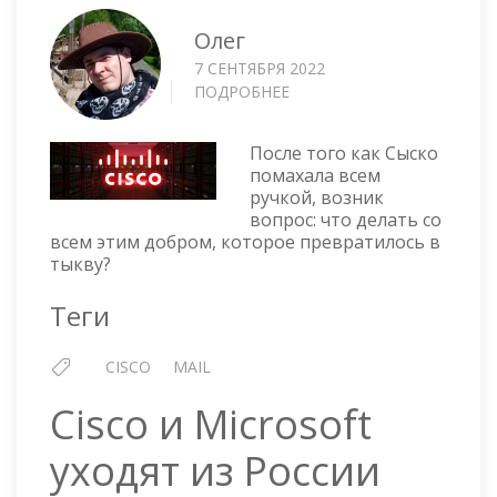
Олег
7 СЕНТЯБРЯ 2022
ПОДРОБНЕЕ
О
ВТОРОЕ
ДЫХАНИЕ
После того как Сыско
ДЛЯ
помахала всем
CISCO
ручкой, возник
ESA
вопрос: что делать со
всем этим добром, которое превратилось в
тыкву?
Теги
CISCO
MAIL
Cisco и Microsoft
уходят из России