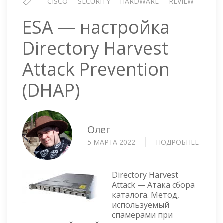
CISCO
SECURITY
HARDWARE
REVIEW
ESA — настройка
Directory Harvest
Attack Prevention
(DHAP)
Олег
5 МАРТА 2022
ПОДРОБНЕЕ
О
ESA
—
НАСТР
Directory Harvest
DIREC
Attack — Атака сбора
каталога. Метод,
HARVE
используемый
ATTAC
спамерами при
PREVE