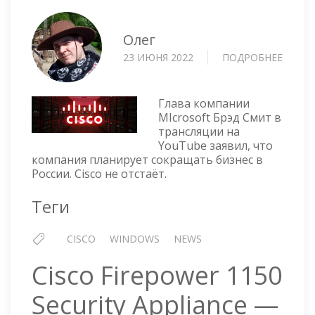
Олег
23 ИЮНЯ 2022
ПОДРОБНЕЕ
О
CISCO
И
MICRO
Глава компании
УХОДЯ
MIcrosoft Брэд Смит в
трансляции на
ИЗ
YouTube заявил, что
РОСС
компания планирует сокращать бизнес в
России. Cisco не отстаёт.
Теги
CISCO
WINDOWS
NEWS
Cisco Firepower 1150
Security Appliance —