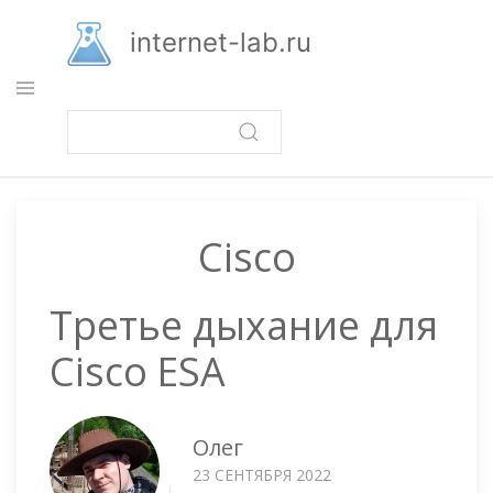
Перейти
к
internet-lab.ru
основному
содержанию
Cisco
Третье дыхание для
Cisco ESA
Олег
23 СЕНТЯБРЯ 2022