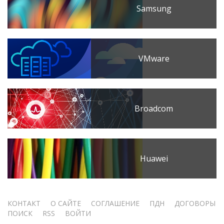
Samsung
VMware
Broadcom
Huawei
Меню
КОНТАКТ
О САЙТЕ
СОГЛАШЕНИЕ
ПДН
ДОГОВОРЫ
ПОИСК
RSS
ВОЙТИ