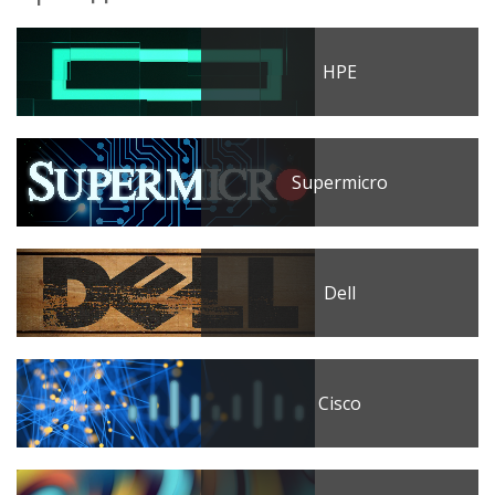
HPE
Supermicro
Dell
Cisco