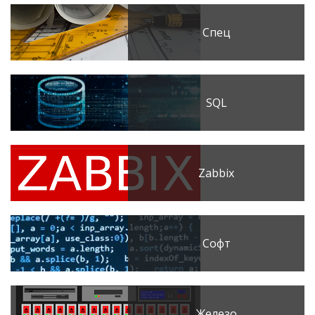
Спец
SQL
Zabbix
Софт
Железо