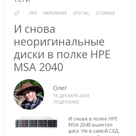
HPE
HARDWARE
SPECIAL
STORAGE
И снова
неоригинальные
диски в полке HPE
MSA 2040
Олег
16 ДЕКАБРЯ 2024
ПОДРОБНЕЕ
О
И
СНОВА
И снова в полке HPE
НЕОРИГИНАЛЬНЫЕ
MSA 2040 вылетел
ДИСКИ
диск. Не в самой СХД,
В