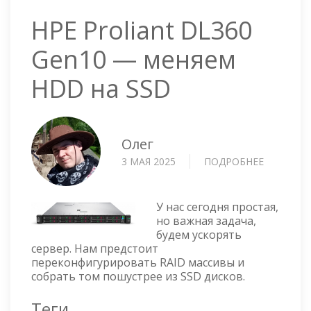
HPE Proliant DL360
Gen10 — меняем
HDD на SSD
Олег
3 МАЯ 2025
ПОДРОБНЕЕ
О
HPE
PROLIAN
DL360
У нас сегодня простая,
GEN10
но важная задача,
будем ускорять
—
сервер. Нам предстоит
МЕНЯЕМ
переконфигурировать RAID массивы и
HDD
собрать том пошустрее из SSD дисков.
НА
SSD
Теги