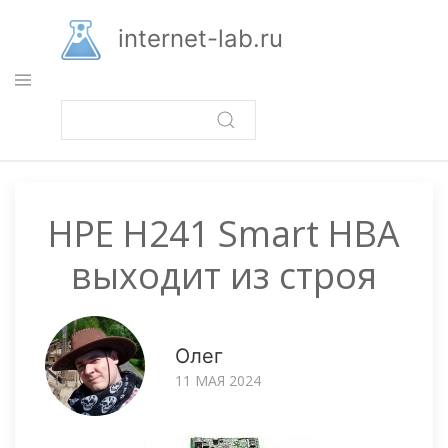
Перейти
к
internet-lab.ru
основному
содержанию
HPE H241 Smart HBA
выходит из строя
Олег
11 МАЯ 2024