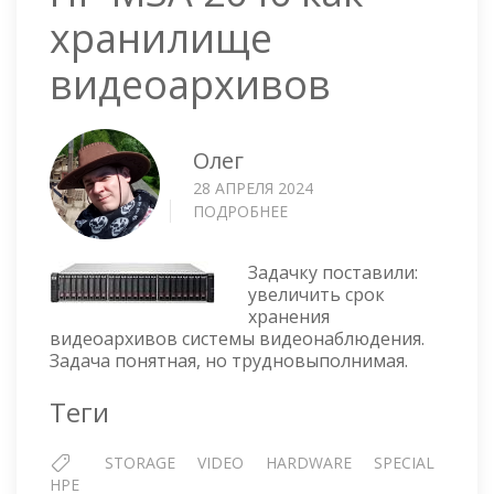
хранилище
видеоархивов
Олег
28 АПРЕЛЯ 2024
ПОДРОБНЕЕ
О
HP
MSA
Задачку поставили:
2040
увеличить срок
КАК
хранения
ХРАНИЛИЩЕ
видеоархивов системы видеонаблюдения.
ВИДЕОАРХИВОВ
Задача понятная, но трудновыполнимая.
Теги
STORAGE
VIDEO
HARDWARE
SPECIAL
HPE