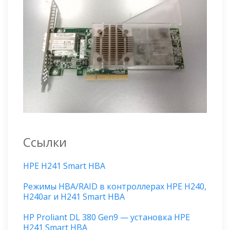
Ссылки
HPE H241 Smart HBA
Режимы HBA/RAID в контроллерах HPE H240,
H240ar и H241 Smart HBA
HP Proliant DL 380 Gen9 — установка HPE
H241 Smart HBA