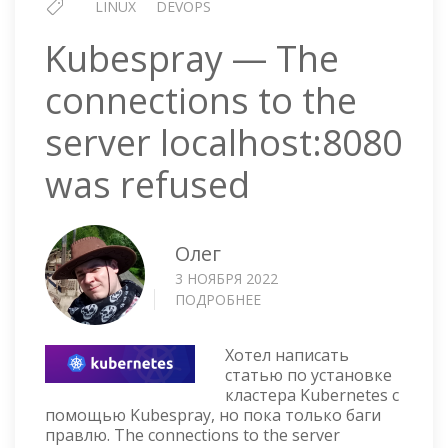
LINUX
DEVOPS
Kubespray — The
connections to the
server localhost:8080
was refused
Олег
3 НОЯБРЯ 2022
ПОДРОБНЕЕ
О
KUBESPRAY
—
Хотел написать
THE
статью по установке
CONNECTIONS
кластера Kubernetes с
TO
помощью Kubespray, но пока только баги
THE
правлю. The connections to the server
SERVER