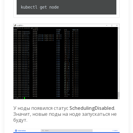
kubectl get node
У ноды появился статус
SchedulingDisabled
.
Значит, новые поды на ноде запускаться не
будут.