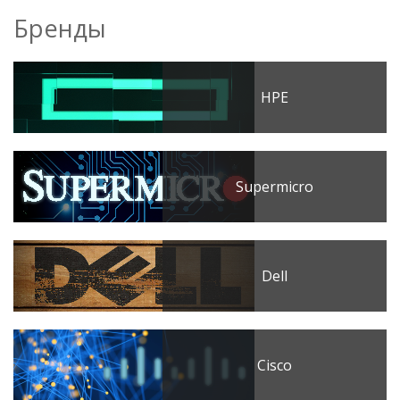
Бренды
HPE
Supermicro
Dell
Cisco