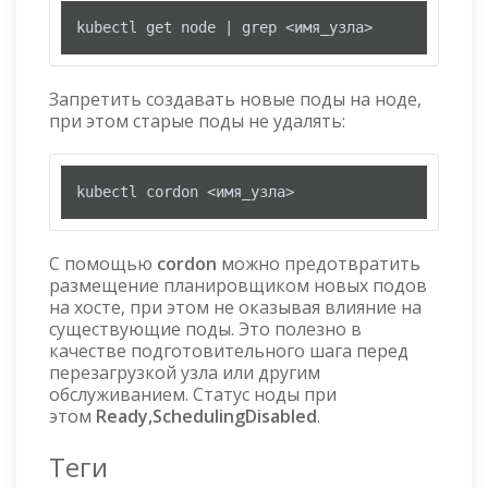
kubectl get node | grep <имя_узла>
Запретить создавать новые поды на ноде,
при этом старые поды не удалять:
kubectl cordon <имя_узла>
С помощью
cordon
можно предотвратить
размещение планировщиком новых подов
на хосте, при этом не оказывая влияние на
существующие поды. Это полезно в
качестве подготовительного шага перед
перезагрузкой узла или другим
обслуживанием. Статус ноды при
этом
Ready,SchedulingDisabled
.
Теги