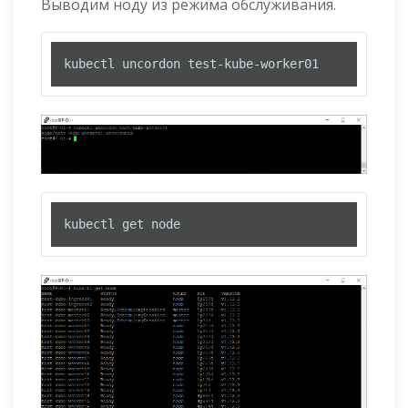
Выводим ноду из режима обслуживания.
kubectl uncordon test-kube-worker01
kubectl get node