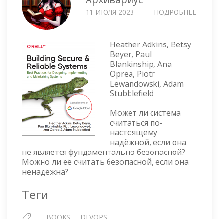
11 ИЮЛЯ 2023
ПОДРОБНЕЕ
О
BUILD
SECUR
&
Heather Adkins, Betsy
RELIA
Beyer, Paul
Blankinship, Ana
SYSTE
Oprea, Piotr
Lewandowski, Adam
Stubblefield
Может ли система
считаться по-
настоящему
надёжной, если она
не является фундаментально безопасной?
Можно ли её считать безопасной, если она
ненадёжна?
Теги
BOOKS
DEVOPS