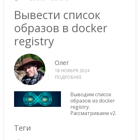
Вывести список
образов в docker
registry
Олег
18 НОЯБРЯ 2024
ПОДРОБНЕЕ
О
ВЫВЕСТИ
СПИСОК
Выводим список
ОБРАЗОВ
образов из docker
В
registry.
DOCKER
Рассматриваем v2.
REGISTRY
Теги