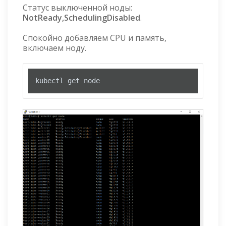
Статус выключенной ноды:
NotReady,SchedulingDisabled
.
Спокойно добавляем CPU и память,
включаем ноду.
kubectl get node