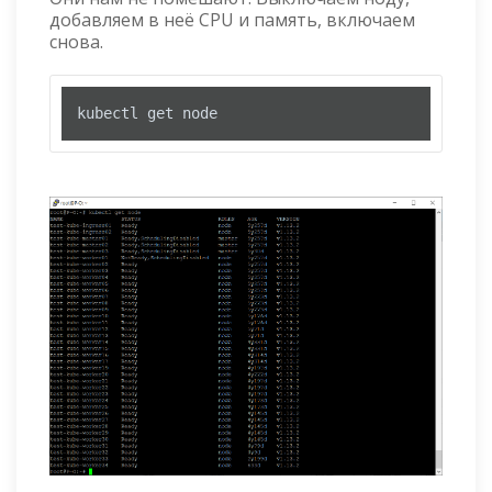
добавляем в неё CPU и память, включаем
снова.
kubectl get node