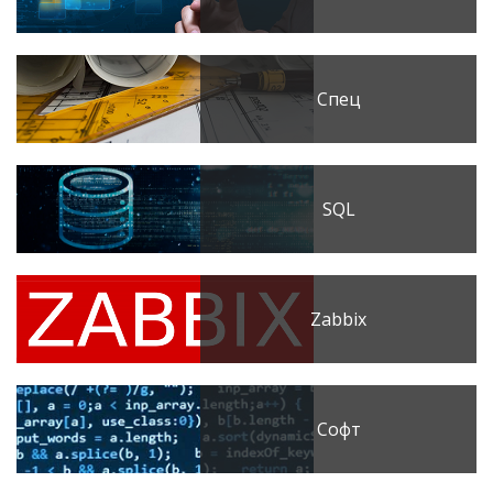
Спец
SQL
Zabbix
Софт