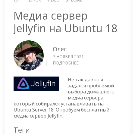
Медиа сервер
Jellyfin на Ubuntu 18
Олег
7 НОЯБРЯ 2021
ПОДРОБНЕЕ
О
МЕДИА
СЕРВЕР
Не так давно я
JELLYFIN
задался проблемой
НА
выбора домашнего
UBUNTU
медиа сервера,
18
который собирался устанавливать на
Ubuntu Server 18. Опробуем бесплатный
медиа сервер Jellyfin.
Теги