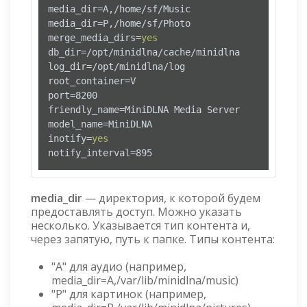
media_dir=A,/home/sf/Music

media_dir=P,/home/sf/Photo

merge_media_dirs=
yes
db_dir=/opt/minidlna/cache/minidlna

log_dir=/opt/minidlna/log

root_container=V

port=8200

friendly_name=MiniDLNA Media Server

model_name=MiniDLNA

inotify=
yes
notify_interval=895
media_dir
— директория, к которой будем
предоставлять доступ. Можно указать
несколько. Указывается тип контента и,
через запятую, путь к папке. Типы контента:
"A" для аудио (например,
media_dir=A,/var/lib/minidlna/music)
"P" для картинок (например,