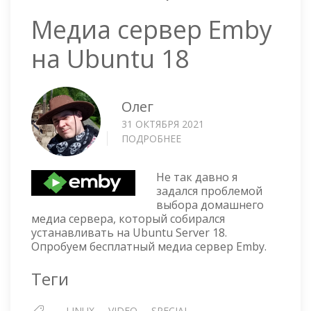
Медиа сервер Emby
на Ubuntu 18
Олег
31 ОКТЯБРЯ 2021
ПОДРОБНЕЕ
О
МЕДИА
СЕРВЕР
Не так давно я
EMBY
задался проблемой
НА
выбора домашнего
UBUNTU
медиа сервера, который собирался
18
устанавливать на Ubuntu Server 18.
Опробуем бесплатный медиа сервер Emby.
Теги
LINUX
VIDEO
SPECIAL