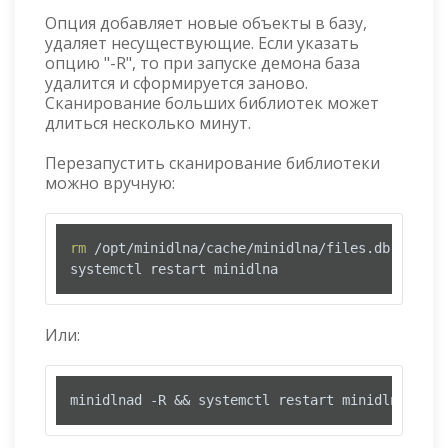
Опция добавляет новые объекты в базу,
удаляет несуществующие. Если указать
опцию "-R", то при запуске демона база
удалится и сформируется заново.
Сканирование больших библиотек может
длиться несколько минут.
Перезапустить сканирование библиотеки
можно вручную:
rm
 /opt/minidlna/cache/minidlna/files.db

systemctl restart minidlna
Или:
minidlnad -R && systemctl restart minidlna