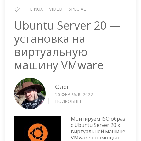
LINUX
VIDEO
SPECIAL
Ubuntu Server 20 —
установка на
виртуальную
машину VMware
Олег
20 ФЕВРАЛЯ 2022
ПОДРОБНЕЕ
О
UBUNTU
SERVER
Монтируем ISO образ
20
с Ubuntu Server 20 к
—
виртуальной машине
УСТАНОВКА
VMware с помощью
НА