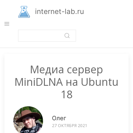
Перейти
к
internet-lab.ru
основному
содержанию
Медиа сервер
MiniDLNA на Ubuntu
18
Олег
27 ОКТЯБРЯ 2021