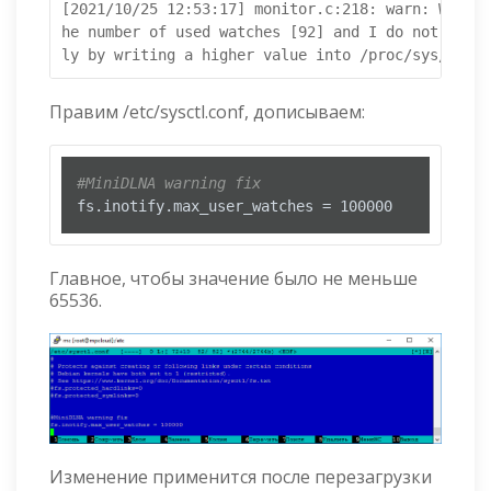
[2021/10/25 12:53:17] monitor.c:218: warn: WARNIN
he number of used watches [92] and I do not have 
ly by writing a higher value into /proc/sys/fs/in
Правим /etc/sysctl.conf, дописываем:
#MiniDLNA warning fix
fs.inotify.max_user_watches = 100000
Главное, чтобы значение было не меньше
65536.
Изменение применится после перезагрузки