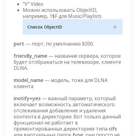
"V" Video
Можно использовать ObjectID,
например, 1$F для Music/Playlists
Список ObjectID
port
— порт, по умолчанию 8200.
friendly_name
— название сервера, которое
будет отображаться на телевизоре, клиенте
DLNA.
model_name
— модель, тоже для DLNA
клиента
inotify=yes
— важный параметр, который
включает возможность автоматического
отслеживания добавление и удаления
контента в директории. Вот только данный
функционал не работает в
примонтированных директориях типа
cifs
или виртуальных папок
fuse
, они просто не