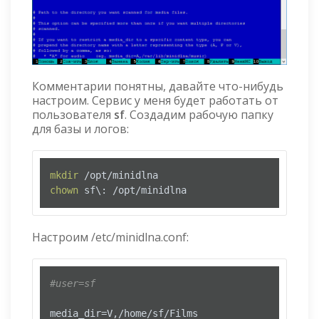
Комментарии понятны, давайте что-нибудь
настроим. Сервис у меня будет работать от
пользователя
sf
. Создадим рабочую папку
для базы и логов:
mkdir
chown
 sf\: /opt/minidlna
Настроим /etc/minidlna.conf:
#user=sf
media_dir=V,/home/sf/Films
