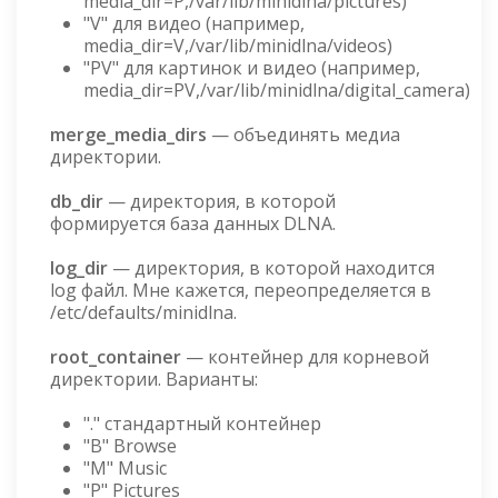
media_dir=P,/var/lib/minidlna/pictures)
"V" для видео (например,
media_dir=V,/var/lib/minidlna/videos)
"PV" для картинок и видео (например,
media_dir=PV,/var/lib/minidlna/digital_camera)
merge_media_dirs
— объединять медиа
директории.
db_dir
— директория, в которой
формируется база данных DLNA.
log_dir
— директория, в которой находится
log файл. Мне кажется, переопределяется в
/etc/defaults/minidlna.
root_container
— контейнер для корневой
директории. Варианты:
"." стандартный контейнер
"B" Browse
"M" Music
"P" Pictures