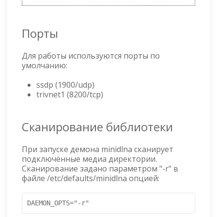
Порты
Для работы используются порты по
умолчанию:
ssdp (1900/udp)
trivnet1 (8200/tcp)
Сканирование библиотеки
При запуске демона minidlna сканирует
подключённые медиа директории.
Сканирование задано параметром "-r" в
файле /etc/defaults/minidlna опцией:
DAEMON_OPTS="-r"