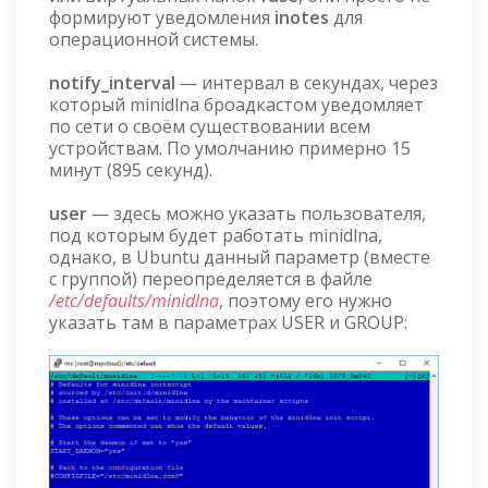
формируют уведомления
inotes
для
операционной системы.
notify_interval
— интервал в секундах, через
который minidlna броадкастом уведомляет
по сети о своём существовании всем
устройствам. По умолчанию примерно 15
минут (895 секунд).
user
— здесь можно указать пользователя,
под которым будет работать minidlna,
однако, в Ubuntu данный параметр (вместе
с группой) переопределяется в файле
/etc/defaults/minidlna
, поэтому его нужно
указать там в параметрах USER и GROUP: