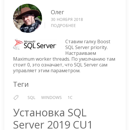
Олег
30 НОЯБРЯ 2018
ПОДРОБНЕЕ
О
MSSQL
—
Ставим галку Boost
НАСТРОЙКА
SQL Server priority.
ПРОЦЕССОРА
Настраиваем
Maximum worker threads. По умолчанию там
стоит 0, это означает, что SQL Server сам
управляет этим параметром.
Теги
SQL
WINDOWS
1C
Установка SQL
Server 2019 CU1