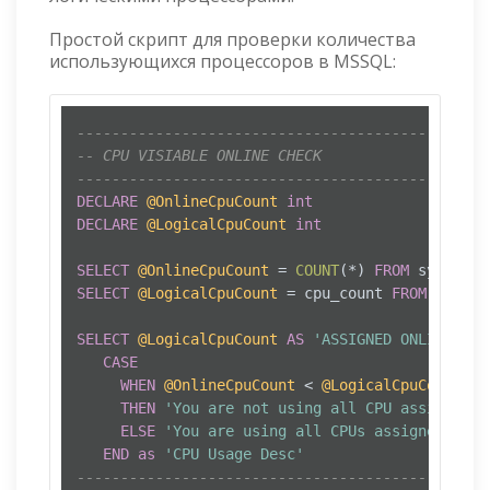
Простой скрипт для проверки количества
использующихся процессоров в MSSQL:
-----------------------------------------------
-- CPU VISIABLE ONLINE CHECK
-----------------------------------------------
DECLARE
@OnlineCpuCount
int
DECLARE
@LogicalCpuCount
int
SELECT
@OnlineCpuCount
=
COUNT
(
*
) 
FROM
 sys.dm_o
SELECT
@LogicalCpuCount
=
 cpu_count 
FROM
 sys.dm
SELECT
@LogicalCpuCount
AS
'ASSIGNED ONLINE CPU
CASE
WHEN
@OnlineCpuCount
<
@LogicalCpuCount
THEN
'You are not using all CPU assigned t
ELSE
'You are using all CPUs assigned to O
END
as
'CPU Usage Desc'
-----------------------------------------------