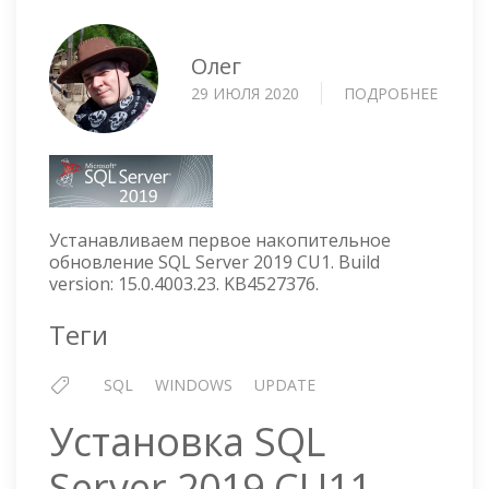
Олег
29 ИЮЛЯ 2020
ПОДРОБНЕЕ
О
УСТА
SQL
SERVE
2019
CU1
Устанавливаем первое накопительное
обновление SQL Server 2019 CU1. Build
version: 15.0.4003.23. KB4527376.
Теги
SQL
WINDOWS
UPDATE
Установка SQL
Server 2019 CU11