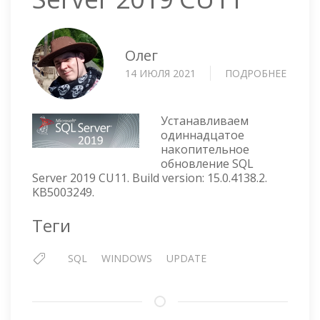
Олег
14 ИЮЛЯ 2021
ПОДРОБНЕЕ
О
УСТА
SQL
SERVE
Устанавливаем
2019
одиннадцатое
накопительное
CU11
обновление SQL
Server 2019 CU11. Build version: 15.0.4138.2.
KB5003249.
Теги
SQL
WINDOWS
UPDATE