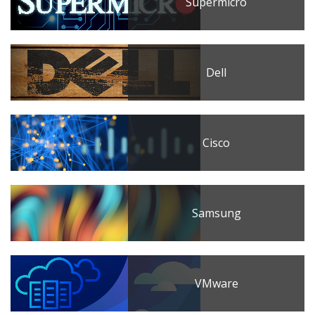
Supermicro
Dell
Cisco
Samsung
VMware