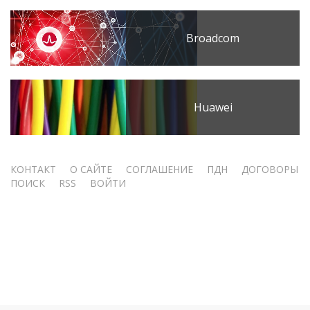
Broadcom
Huawei
Меню
КОНТАКТ
О САЙТЕ
СОГЛАШЕНИЕ
ПДН
ДОГОВОРЫ
ПОИСК
RSS
ВОЙТИ
учётной
записи
пользователя