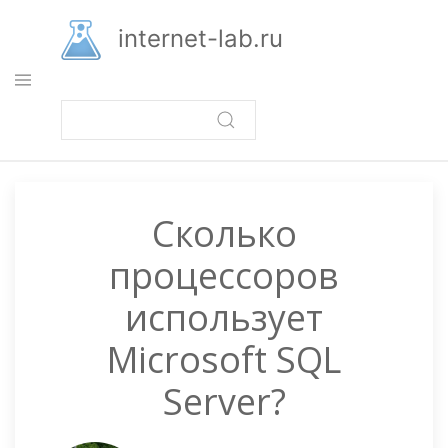
Перейти
к
internet-lab.ru
основному
содержанию
Сколько
процессоров
использует
Microsoft SQL
Server?