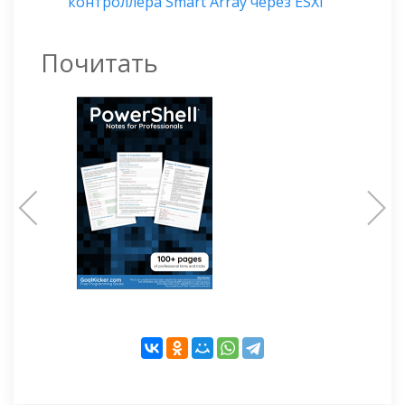
контроллера Smart Array через ESXi
Почитать