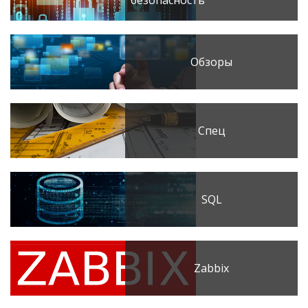
Обзоры
Спец
SQL
Zabbix