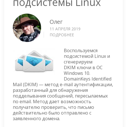
подсистемы Linux
Олег
11 АПРЕЛЯ 2019
ПОДРОБНЕЕ
О
WINDOWS
10
Воспользуемся
—
подсистемой Linux и
ГЕНЕРАЦИЯ
сгенерируем
DKIM
DKIM ключи в ОС
КЛЮЧЕЙ
Windows 10.
С
DomainKeys Identified
ПОМОЩЬЮ
Mail (DKIM) — метод e-mail аутентификации,
ПОДСИСТЕМЫ
разработанный для обнаружения
LINUX
подделывания сообщений, пересылаемых
по email. Метод дает возможность
получателю проверить, что письмо
действительно было отправлено с
заявленного домена.