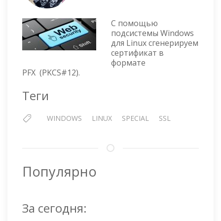
WIND
—
ГЕНЕР
С помощью
PFX
подсистемы Windows
для Linux сгенерируем
(PKCS#
сертификат в
СЕРТ
формате
С
PFX (PKCS#12).
ПОМ
ПОДС
Теги
LINUX
WINDOWS
LINUX
SPECIAL
SSL
Популярно
За сегодня: