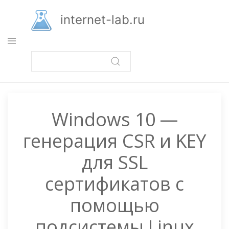
Перейти
к
internet-lab.ru
основному
содержанию
Windows 10 —
генерация CSR и KEY
для SSL
сертификатов с
помощью
подсистемы Linux