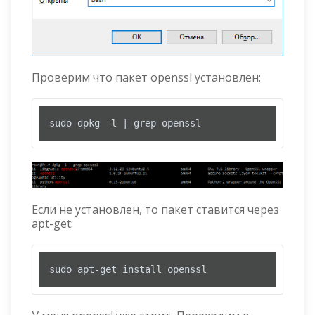
Проверим что пакет openssl установлен:
sudo dpkg -l | grep openssl
Если не установлен, то пакет ставится через
apt-get:
sudo apt-get install openssl