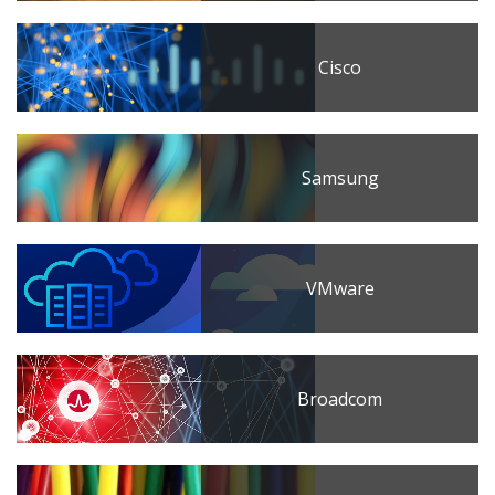
Cisco
Samsung
VMware
Broadcom