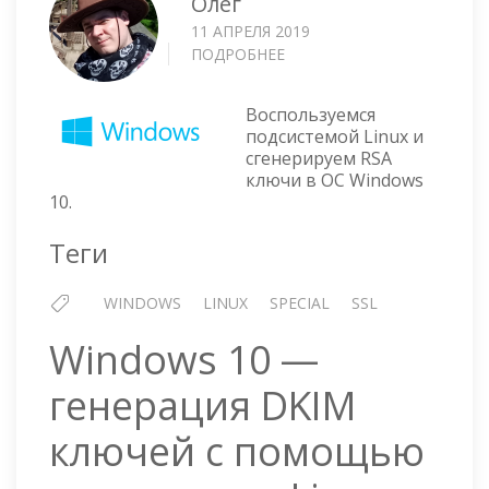
Олег
11 АПРЕЛЯ 2019
ПОДРОБНЕЕ
О
WINDOWS
10
Воспользуемся
—
подсистемой Linux и
ГЕНЕРАЦИЯ
сгенерируем RSA
КЛЮЧЕЙ
ключи в ОС Windows
RSA
10.
С
ПОМОЩЬЮ
Теги
ПОДСИСТЕМЫ
LINUX
WINDOWS
LINUX
SPECIAL
SSL
Windows 10 —
генерация DKIM
ключей с помощью