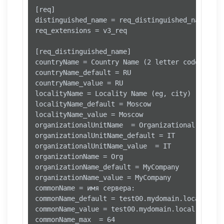
[req]

distinguished_name = req_distinguished_name

req_extensions = v3_req

[req_distinguished_name]

countryName = Country Name (2 letter code)

countryName_default = RU 

countryName_value = RU

localityName = Locality Name (eg, city)

localityName_default = Moscow

localityName_value = Moscow

organizationalUnitName	= Organizational Unit Name (eg, section)

organizationalUnitName_default = IT

organizationalUnitName_value  = IT

organizationName = Org

organizationName_default = MyCompany

organizationName_value = MyCompany

commonName = имя сервера:

commonName_default = test00.mydomain.local

commonName_value = test00.mydomain.local

commonName_max	= 64
