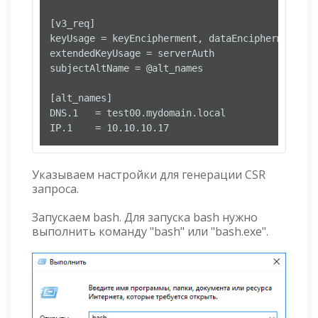
[v3_req] 

keyUsage = keyEncipherment, dataEncipherment

extendedKeyUsage = serverAuth

subjectAltName = @alt_names

[alt_names]

DNS.1   = test00.mydomain.local

Указываем настройки для генерации CSR
запроса.
Запускаем bash. Для запуска bash нужно
выполнить команду "bash" или "bash.exe".