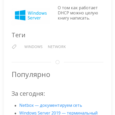
В
DHCP
О том как работает
СЕРВЕ
DHCP можно целую
книгу написать.
WIND
Теги
WINDOWS
NETWORK
Популярно
За сегодня:
Netbox — документируем сеть
Windows Server 2019 — терминальный