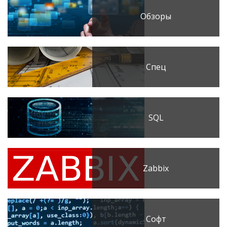
Обзоры
Спец
SQL
Zabbix
Софт