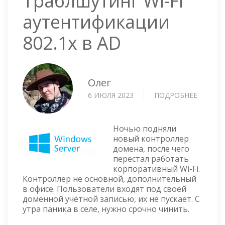
Траблшутинг Wi-Fi
аутентификации
802.1x в AD
Олег
6 ИЮЛЯ 2023
ПОДРОБНЕЕ
О
ТРАБЛ
WI-
FI
Ночью подняли
АУТЕН
новый контроллер
домена, после чего
802.1X
перестал работать
В
корпоративный Wi-Fi.
AD
Контроллер не основной, дополнительный
в офисе. Пользователи входят под своей
доменной учётной записью, их не пускает. С
утра паника в селе, нужно срочно чинить.