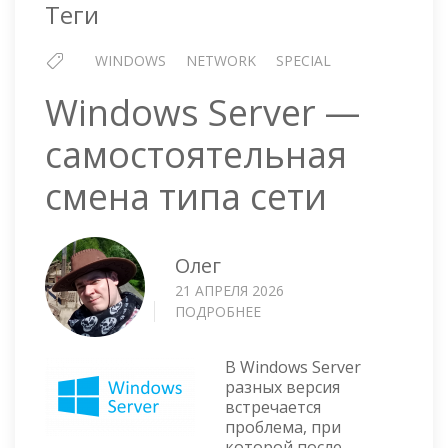
Теги
WINDOWS
NETWORK
SPECIAL
Windows Server —
самостоятельная
смена типа сети
Олег
21 АПРЕЛЯ 2026
ПОДРОБНЕЕ
О
WINDOWS
SERVER
В Windows Server
—
разных версия
САМОСТОЯТЕЛЬНАЯ
встречается
СМЕНА
проблема, при
ТИПА
которой после