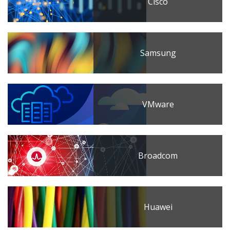
Cisco
Samsung
VMware
Broadcom
Huawei