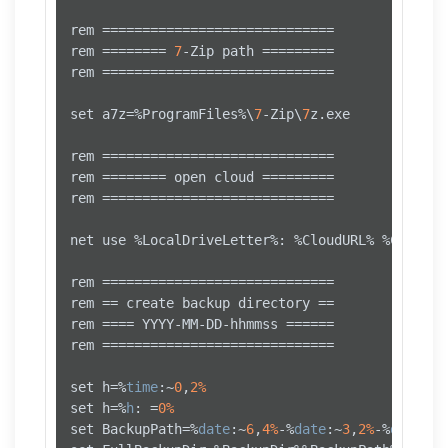
rem =============================

rem ======== 
7
-Zip path =========

rem =============================

set a7z=%ProgramFiles%\
7
-Zip\
7
z.exe

rem =============================

rem ======== open cloud =========

rem =============================

net use %LocalDriveLetter%: %CloudURL% %CloudPa
rem =============================

rem == create backup directory == 

rem ==== YYYY-MM-DD-hhmmss ======

rem =============================

set h=%
time
:~
0
,
2%
set h=%
h
: =
0%
set BackupPath=%
date
:~
6
,
4%
-%
date
:~
3
,
2%
-%
date
:~
0