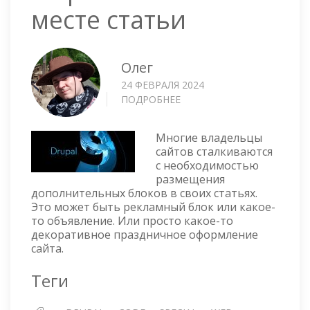
месте статьи
Олег
24 ФЕВРАЛЯ 2024
ПОДРОБНЕЕ
О
DRUPAL
—
Многие владельцы
РАЗМЕЩЕНИЕ
сайтов сталкиваются
БЛОКА
с необходимостью
В
размещения
ПРОИЗВОЛЬНОМ
дополнительных блоков в своих статьях.
МЕСТЕ
Это может быть рекламный блок или какое-
СТАТЬИ
то объявление. Или просто какое-то
декоративное праздничное оформление
сайта.
Теги