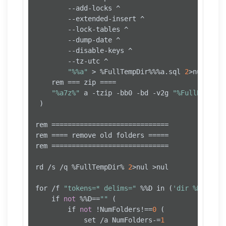
		--add-locks ^

		--extended-insert ^

		--lock-tables ^

		--dump-date ^

		--disable-keys ^

		--tz-utc ^

"%%a"
 > %FullTempDir%%%a.sql 
2
>nul

	rem === zip ====

"%a7z%"
 a -tzip -bb0 -bd -v2g 
"%FullBackupD
 ) 

rem =============================

rem ==== remove old folders =====

rem =============================

rd /s /q %FullTempDir% 
2
>nul >nul

for /f 
"tokens=* delims="
 %%D in (
'dir %BackupD
	if 
not
 %%D==
""
 (

		if 
not
 !NumFolders!==
0
 (

			set /a NumFolders-=
1