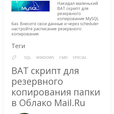
—
Накидал маленький
РЕЗЕР
BAT скрипт для
резервного
КОПИ
копирование MySQL
BAT
баз. Внесите свои данные и через scheduler
ФАЙЛ
настройте расписание резервного
копирования.
Теги
SQL
WINDOWS
CMD
SPECIAL
BAT скрипт для
резервного
копирования папки
в Облако Mail.Ru