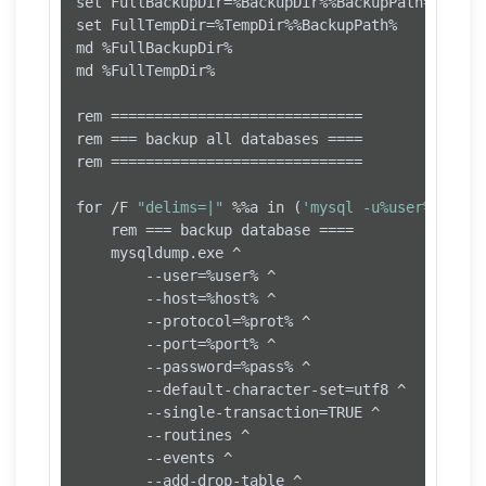
set FullBackupDir=%BackupDir%%BackupPath%

set FullTempDir=%TempDir%%BackupPath%

md %FullBackupDir%

md %FullTempDir%

rem =============================

rem === backup all databases ====

rem =============================

for /F 
"delims=|"
 %%a in (
'mysql -u%user% -P%po
	rem === backup database ====

	mysqldump.exe ^

		--user=%user% ^

		--host=%host% ^

		--protocol=%prot% ^

		--port=%port% ^

		--password=%pass% ^

		--default-character-set=utf8 ^

		--single-transaction=TRUE ^

		--routines ^

		--events ^

		--add-drop-table ^
