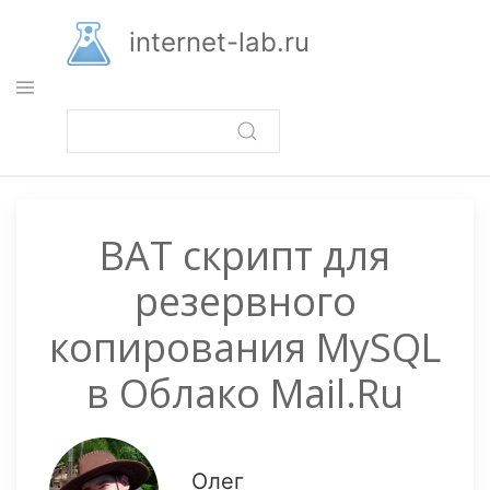
Перейти
к
internet-lab.ru
основному
содержанию
BAT скрипт для
резервного
копирования MySQL
в Облако Mail.Ru
Олег