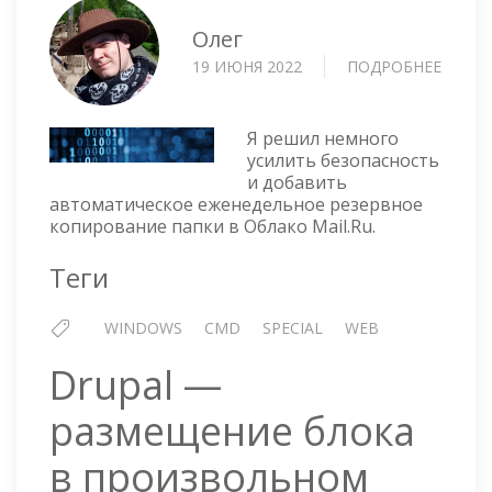
Олег
19 ИЮНЯ 2022
ПОДРОБНЕЕ
О
BAT
СКРИ
ДЛЯ
Я решил немного
РЕЗЕР
усилить безопасность
и добавить
КОПИ
автоматическое еженедельное резервное
ПАПК
копирование папки в Облако Mail.Ru.
В
ОБЛА
Теги
MAIL.
WINDOWS
CMD
SPECIAL
WEB
Drupal —
размещение блока
в произвольном