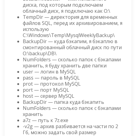
диска, под которым подключаем
облачный диск, я подключаю как O:\
TempDir — директория для временных
файлов SQL, перед их архивированием, я
использую
C:\Windows\Temp\MysqlWeeklyBackup\
BackupDir — куда бэкапим, я бэкаплю в
смонтированный облачный диск по пути
O:\backup\DB\
NumFolders — сколько папок с бэкапами
хранить, я буду хранить две папки
user — логин в MySQL
pass — пароль в MySQL
prot — протокол MySQL
port — порт MySQL
host — сервер MySQL
BackupDir — папка куда бэкапить
NumFolders — сколько папок с бэкапами
хранить
a7z — путь к 7z.exe
-v2g — архив разбивается на части по 2
Гб, можно задать свой размер