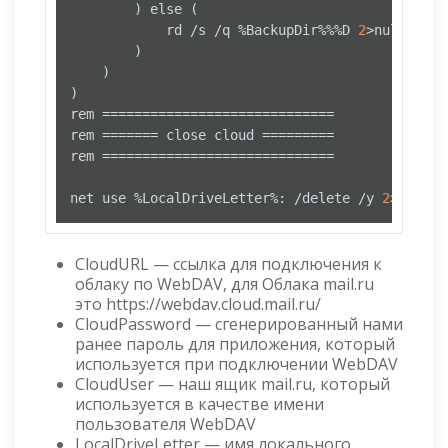
		) else (

			rd /s /q %BackupDir%%%D 
2
>nul >nul

		)

	)

)

rem =============================

rem ======= close cloud =========

rem =============================

net use %LocalDriveLetter%: /delete /y 
2
>nul >n
CloudURL — ссылка для подключения к
облаку по WebDAV, для Облака mail.ru
это https://webdav.cloud.mail.ru/
CloudPassword — сгенерированный нами
ранее пароль для приложения, который
используется при подключении WebDAV
CloudUser — наш ящик mail.ru, который
используется в качестве имени
пользователя WebDAV
LocalDriveLetter — имя локального