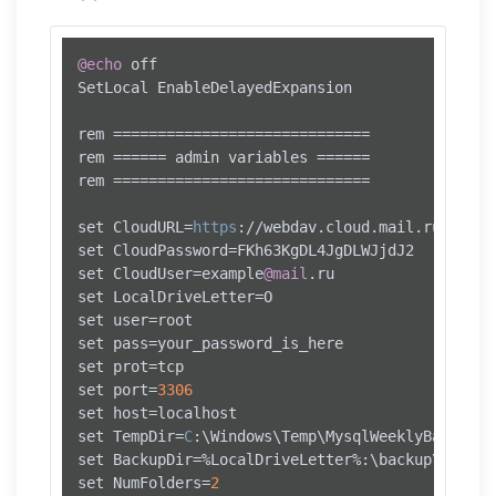
@echo
 off

SetLocal EnableDelayedExpansion

rem =============================

rem ====== admin variables ======

rem =============================

set CloudURL=
https
://webdav.cloud.mail.ru/

set CloudPassword=FKh63KgDL4JgDLWJjdJ2

set CloudUser=example
@mail
.ru

set LocalDriveLetter=O

set user=root

set pass=your_password_is_here

set prot=tcp

set port=
3306
set host=localhost

set TempDir=
C
:\Windows\Temp\MysqlWeeklyBackup\

set BackupDir=%LocalDriveLetter%:\backup\DB\

set NumFolders=
2