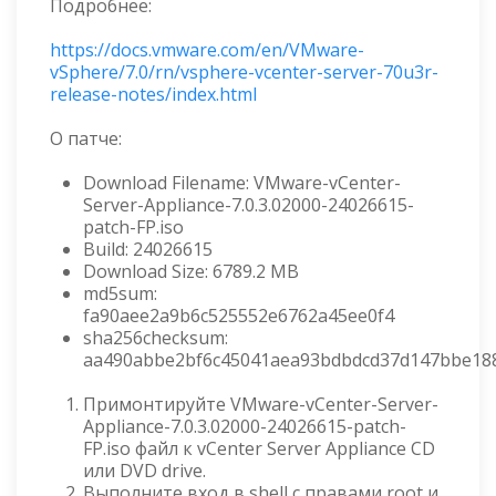
Подробнее:
https://docs.vmware.com/en/VMware-
vSphere/7.0/rn/vsphere-vcenter-server-70u3r-
release-notes/index.html
О патче:
Download Filename: VMware-vCenter-
Server-Appliance-7.0.3.02000-24026615-
patch-FP.iso
Build: 24026615
Download Size: 6789.2 MB
md5sum:
fa90aee2a9b6c525552e6762a45ee0f4
sha256checksum:
aa490abbe2bf6c45041aea93bdbdcd37d147bbe18
Примонтируйте VMware-vCenter-Server-
Appliance-7.0.3.02000-24026615-patch-
FP.iso файл к vCenter Server Appliance CD
или DVD drive.
Выполните вход в shell с правами root и