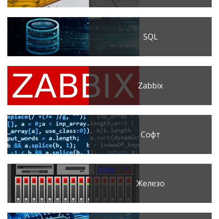
SQL
Zabbix
Софт
Железо