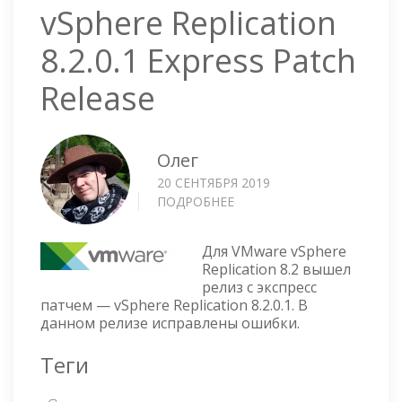
vSphere Replication
8.2.0.1 Express Patch
Release
Олег
20 СЕНТЯБРЯ 2019
ПОДРОБНЕЕ
О
VSPHERE
REPLICATION
Для VMware vSphere
8.2.0.1
Replication 8.2 вышел
EXPRESS
релиз с экспресс
PATCH
патчем — vSphere Replication 8.2.0.1. В
RELEASE
данном релизе исправлены ошибки.
Теги