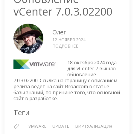
vCenter 7.0.3.02200
Олег
12 НОЯБРЯ 2024
ПОДРОБНЕЕ
О
ОБНОВЛЕНИЕ
VCENTER
18 октября 2024 года
7.0.3.02200
для vCenter 7 вышло
обновление
7.0.3.02200. Ссылка на страницу с описанием
релиза ведёт на сайт Broadcom в статье
базы знаний, по причине того, что основной
сайт в разработке.
Теги
VMWARE
UPDATE
ВИРТУАЛИЗАЦИЯ