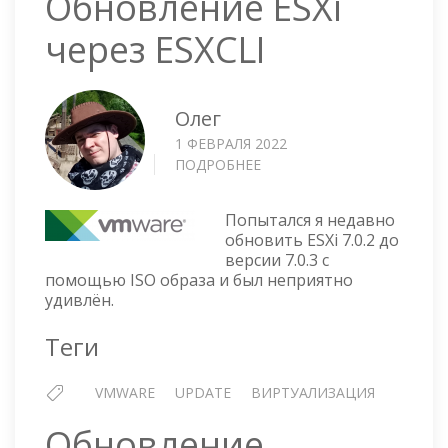
Обновление ESXi
через ESXCLI
Олег
1 ФЕВРАЛЯ 2022
ПОДРОБНЕЕ
О
ОБНОВЛЕНИЕ
ESXI
Попытался я недавно
ЧЕРЕЗ
обновить ESXi 7.0.2 до
ESXCLI
версии 7.0.3 с
помощью ISO образа и был неприятно
удивлён.
Теги
VMWARE
UPDATE
ВИРТУАЛИЗАЦИЯ
Обновление