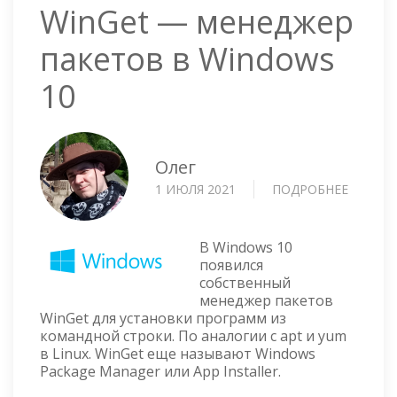
WinGet — менеджер
пакетов в Windows
10
Олег
1 ИЮЛЯ 2021
ПОДРОБНЕЕ
О
WINGET
—
МЕНЕД
В Windows 10
ПАКЕТ
появился
собственный
В
менеджер пакетов
WINDO
WinGet для установки программ из
10
командной строки. По аналогии с apt и yum
в Linux. WinGet еще называют Windows
Package Manager или App Installer.