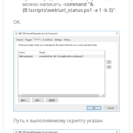
можно написать
-command "&
{B:\scripts\web\url_status.ps1 -a 1 -b 3}"
.
OK.
Путь к выполняемому скрипту указан.