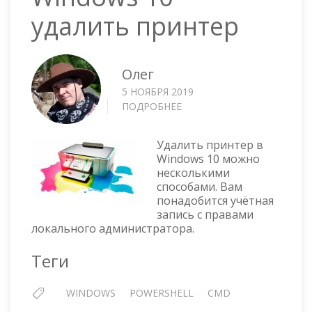
удалить принтер
Олег
5 НОЯБРЯ 2019
ПОДРОБНЕЕ
О
WINDOWS
10
Удалить принтер в
—
Windows 10 можно
УДАЛИТЬ
несколькими
ПРИНТЕР
способами. Вам
понадобится учётная
запись с правами
локального администратора.
Теги
WINDOWS
POWERSHELL
CMD