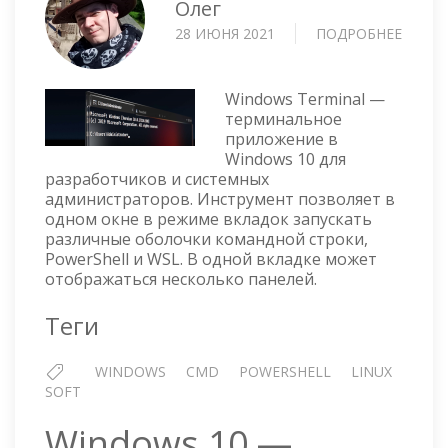
Олег
28 ИЮНЯ 2021
ПОДРОБНЕЕ
О
WIND
TERMI
—
Windows Terminal —
БОЛЬ
терминальное
приложение в
ЧЕМ
Windows 10 для
ТЕРМ
разработчиков и системных
администраторов. Инструмент позволяет в
одном окне в режиме вкладок запускать
различные оболочки командной строки,
PowerShell и WSL. В одной вкладке может
отображаться несколько панелей.
Теги
WINDOWS
CMD
POWERSHELL
LINUX
SOFT
Windows 10 —