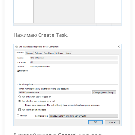
Нажимаю
Create Task
.
В первой вкладке
General
указываю: