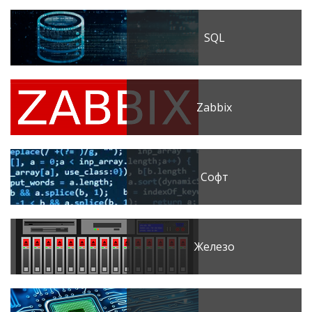
SQL
Zabbix
Софт
Железо