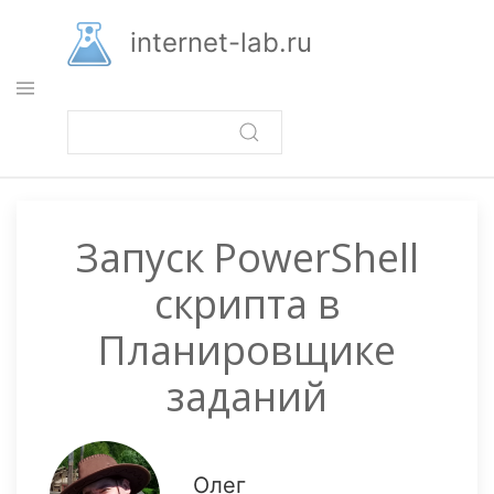
Перейти
к
internet-lab.ru
основному
содержанию
Запуск PowerShell
скрипта в
Планировщике
заданий
Олег