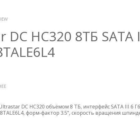
IEW
r DC HC320 8ТБ SATA I
8TALE6L4
НЕЕ
О
HDD
WD
ULTRASTAR
ltrastar DC HC320 объёмом 8 ТБ, интерфейс SATA III 6 Г
DC
8TALE6L4, форм-фактор 3.5", скорость вращения шпинд
HC320
8ТБ
SATA
III