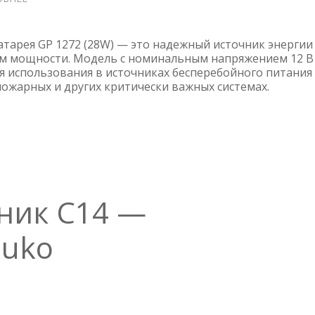
АККУМУЛЯТОРНАЯ
БАТАРЕЯ
GP1272
атарея GP 1272 (28W) — это надежный источник энергии 
F2
м мощности. Модель с номинальным напряжением 12 В
я использования в источниках бесперебойного питания
—
пожарных и других критически важных системах.
WBR
HIGH
POWER
ник C14 —
huko