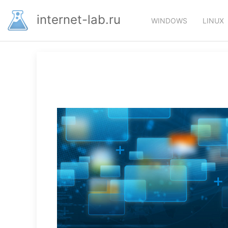
Перейти
Основная
к
internet-lab.ru
WINDOWS
LINUX
основному
навигация
содержанию