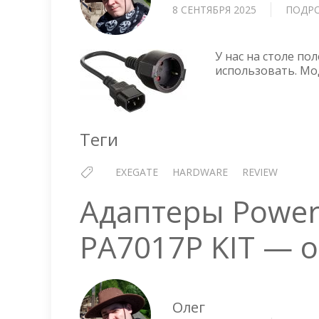
8 СЕНТЯБРЯ 2025
ПОДР
У нас на столе по
использовать. Мод
Теги
EXEGATE
HARDWARE
REVIEW
Адаптеры PowerL
PA7017P KIT — 
Олег