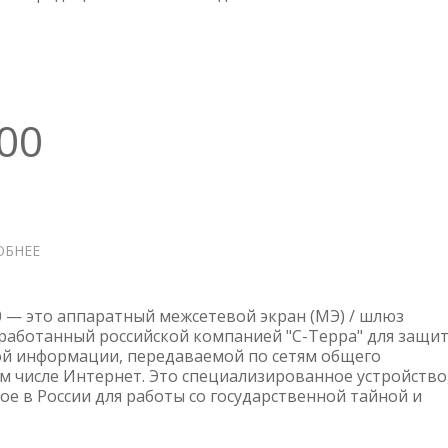
NVME
00
ОБНЕЕ
О
С-
ТЕРРА
ШЛЮЗ
 — это аппаратный межсетевой экран (МЭ) / шлюз
100
зработанный российской компанией "С-Терра" для защи
й информации, передаваемой по сетям общего
ом числе Интернет. Это специализированное устройство
е в России для работы со государственной тайной и