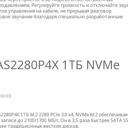
одавлением. Регулируйте громкость и отключайте звук
в управления на кабеле, не прерывая разговор.
овое звучание благодаря специально разработанным
 AS2280P4X 1ТБ NVMe
ОБНЕЕ
О
M.2
SSD
APACER
S2280P4X 1ТБ M.2 2280 PCIe 3.0 x4, NVMe M.2 обеспечивае
AS2280P4X
 записи до 2100/1700 МБ/с. Он в 3,5 раза быстрее SATA S
трее традиционных жестких дисков.
1ТБ