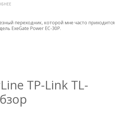
ОБНЕЕ
О
КАБЕЛЬ-
ПЕРЕХОДНИК
C14
лезный переходник, которой мне часто приходится
—
ель ExeGate Power EC-30P.
ЕВРОРОЗЕТКА
SCHUKO
ine TP-Link TL-
обзор