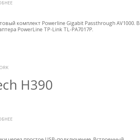
ОБНЕЕ
О
АДАПТЕРЫ
POWERLINE
TP-
ртовый комплект Powerline Gigabit Passthrough AV1000. В
LINK
птера PowerLine TP-Link TL-PA7017P.
TL-
PA7017P
KIT
—
ОБЗОР
ORK
ech H390
ОБНЕЕ
О
НАУШНИКИ
LOGITECH
H390
ки через простое USB-подключение. Встроенный