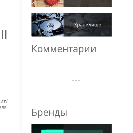
Хранилище
II
Комментарии
бит/
еля
Бренды