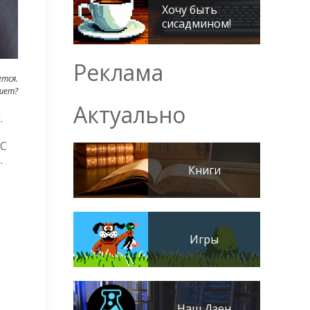
Хочу быть
сисадмином!
Реклама
ется.
шет?
Актуально
.
 С
.
Книги
Игры
Наш Дзен