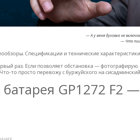
— А у меня духовка не включа
— Что пи
еообзоры. Спецификации и технические характеристики
ервый раз. Если позволяет обстановка — фотографирую.
Что-то просто перевожу с буржуйского на сисадминский
 батарея GP1272 F2 —
ОБНЕЕ
О