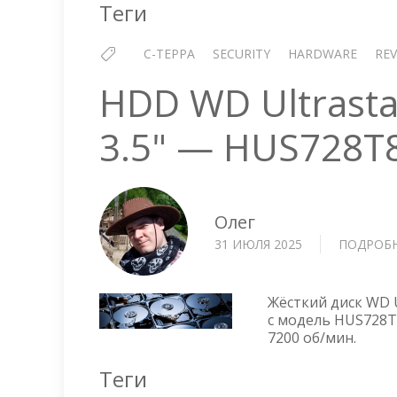
Теги
С-ТЕРРА
SECURITY
HARDWARE
REV
HDD WD Ultrasta
3.5" — HUS728T
Олег
31 ИЮЛЯ 2025
ПОДРОБ
Жёсткий диск WD U
с модель HUS728T
7200 об/мин.
Теги