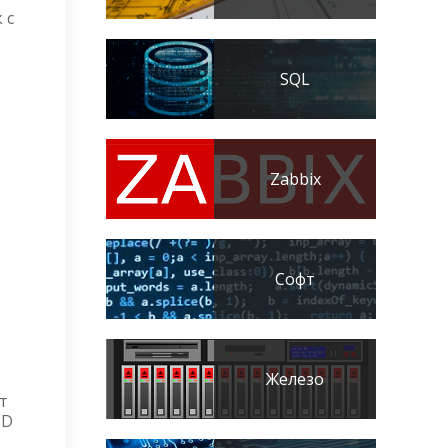
 с
SQL
Zabbix
Софт
Железо
т
SD