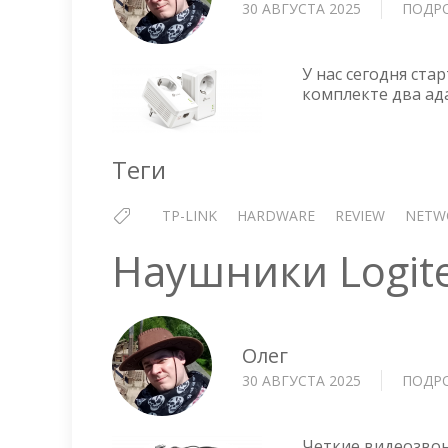
30 АВГУСТА 2025
ПОДР
У нас сегодня ста
комплекте два ада
Теги
TP-LINK
HARDWARE
REVIEW
NETW
Наушники Logit
Олег
30 АВГУСТА 2025
ПОДР
Четкие видеозвон