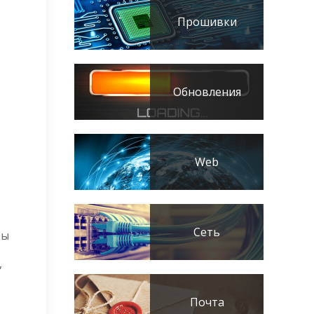
Прошивки
Обновления
Web
Сеть
ты
,
Почта