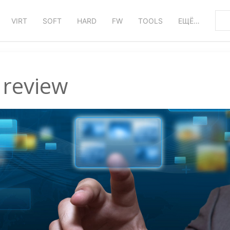
VIRT
SOFT
HARD
FW
TOOLS
ЕЩЁ…
review