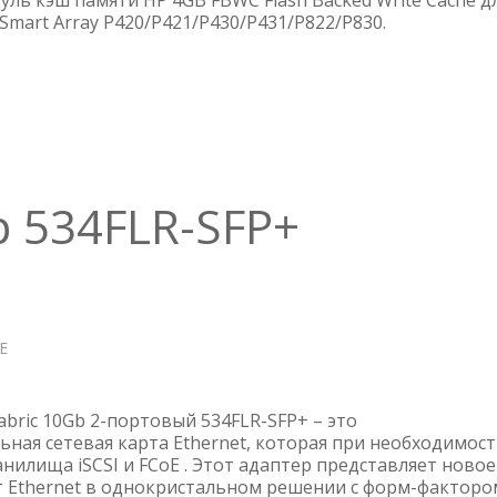
дуль кэш памяти HP 4GB FBWC Flash Backed Write Cache д
КОНТРОЛЛЕРА
mart Array P420/P421/P430/P431/P822/P830.
4GB
72-
BIT
(FBWC)
—
729639-
001
р 534FLR-SFP+
Е
О
СЕТЕВОЙ
АДАПТЕР
534FLR-
abric 10Gb 2-портовый 534FLR-SFP+ – это
SFP+
ная сетевая карта Ethernet, которая при необходимос
нилища iSCSI и FCoE . Этот адаптер представляет новое
т Ethernet в однокристальном решении с форм-факторо