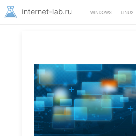
Перейти
Основная
к
internet-lab.ru
WINDOWS
LINUX
основному
навигация
содержанию