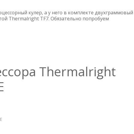
ПАСТА
THERMALRIGHT
оцессорный кулер, а у него в комплекте двухграммовый
TF7
той Thermalright TF7. Обязательно попробуем
ссора Thermalright
E
Е
О
КУЛЕР
ДЛЯ