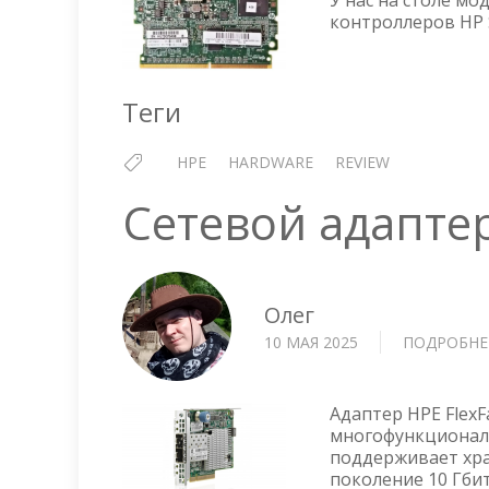
У нас на столе мо
контроллеров HP S
Теги
HPE
HARDWARE
REVIEW
Сетевой адапте
Олег
10 МАЯ 2025
ПОДРОБНЕ
Адаптер HPE FlexF
многофункциональ
поддерживает хра
поколение 10 Гби