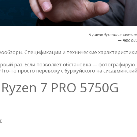
— А у меня духовка не включа
— Что пи
еообзоры. Спецификации и технические характеристики
ервый раз. Если позволяет обстановка — фотографирую.
Что-то просто перевожу с буржуйского на сисадминский
Ryzen 7 PRO 5750G
Е
О
ПРОЦЕССОР
AMD