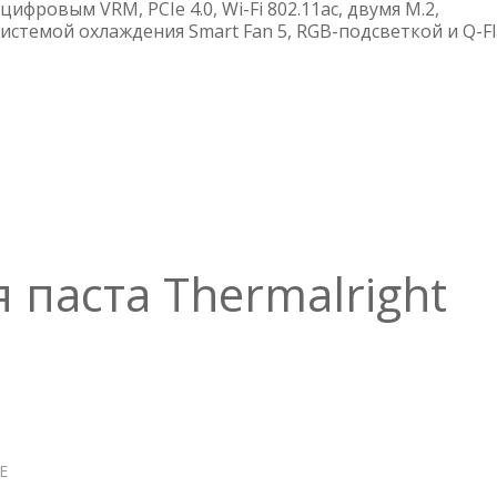
GIGABYTE
ифровым VRM, PCIe 4.0, Wi-Fi 802.11ac, двумя M.2,
B550M
истемой охлаждения Smart Fan 5, RGB-подсветкой и Q-F
DS3H
AC
паста Thermalright
Е
О
ТЕПЛОПРОВОДНАЯ