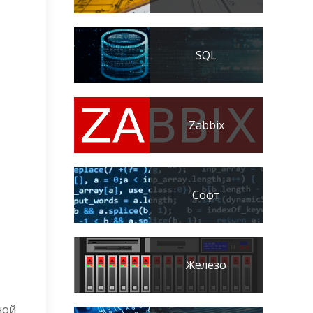
SQL
Zabbix
Софт
Железо
ной