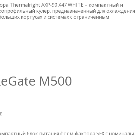
ПРОЦЕССОРА
ора Thermalright AXP-90 X47 WHITE – компактный и
THERMALRIGHT
копрофильный кулер, предназначенный для охлаждения
больших корпусах и системах с ограниченным
AXP90-
X47
WHITE
xeGate M500
Е
О
БЛОК
ПИТАНИЯ
EXEGATE
омпактный блок питания форм-фактора SFX с номиналь