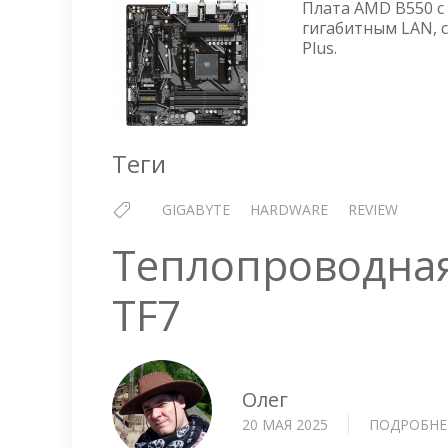
Плата AMD B550 с ц
гигабитным LAN, с
Plus.
Теги
GIGABYTE
HARDWARE
REVIEW
Теплопроводная 
TF7
Олег
20 МАЯ 2025
ПОДРОБНЕ