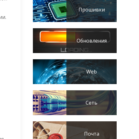
Прошивки
ии.
Обновления
Web
Сеть
Почта