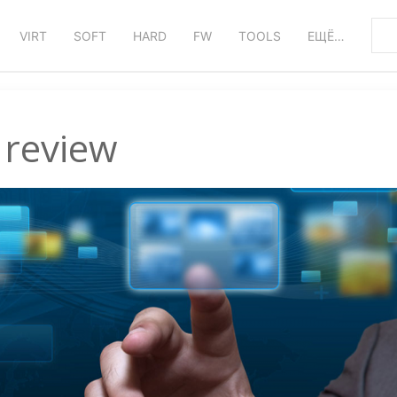
VIRT
SOFT
HARD
FW
TOOLS
ЕЩЁ…
review