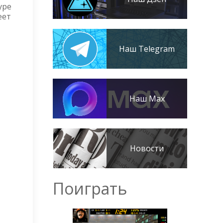
уре
еет
Наш Telegram
Наш Max
Новости
Поиграть