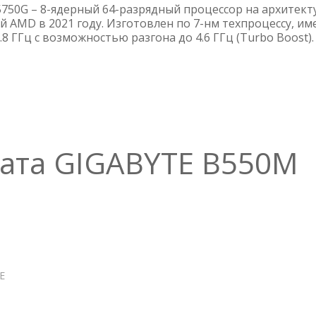
RYZEN
5750G – 8-ядерный 64-разрядный процессор на архитект
7
 AMD в 2021 году. Изготовлен по 7-нм техпроцессу, им
.8 ГГц с возможностью разгона до 4.6 ГГц (Turbo Boost).
PRO
5750G
ата GIGABYTE B550M
Е
О
МАТЕРИНСКАЯ
ПЛАТА