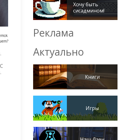
Хочу быть
сисадмином!
Реклама
ется.
шет?
Актуально
.
 С
.
Книги
Игры
Наш Дзен