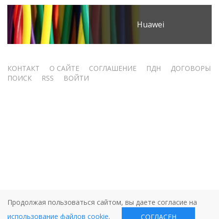
Huawei
Меню
КОНТАКТ
О САЙТЕ
СОГЛАШЕНИЕ
ПДН
ДОГОВОРЫ
ПОИСК
RSS
ВОЙТИ
учётной
записи
пользователя
Продолжая пользоваться сайтом, вы даете согласие на
использование файлов cookie
.
СОГЛАСЕН