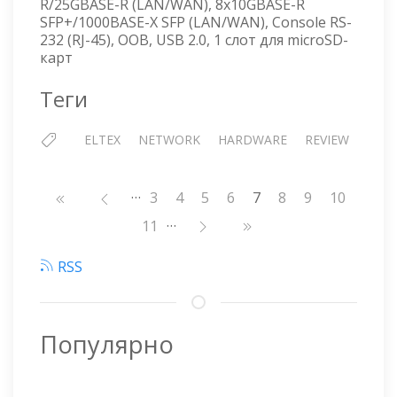
R/25GBASE-R (LAN/WAN), 8x10GBASE-R
SFP+/1000BASE-X SFP (LAN/WAN), Console RS-
232 (RJ-45), OOB, USB 2.0, 1 cлот для microSD-
карт
Теги
ELTEX
NETWORK
HARDWARE
REVIEW
…
Нумерация
Страница
3
Страница
4
Страница
5
Страница
6
7
Страница
8
Страница
9
Страниц
10
страниц
…
Страница
11
RSS
Популярно