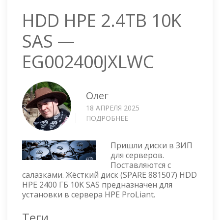
HDD HPE 2.4TB 10K
SAS —
EG002400JXLWC
Олег
18 АПРЕЛЯ 2025
ПОДРОБНЕЕ
О
HDD
HPE
Пришли диски в ЗИП
2.4TB
для серверов.
10K
Поставляются с
SAS
салазками. Жёсткий диск (SPARE 881507) HDD
—
HPE 2400 ГБ 10K SAS предназначен для
EG002400JXLWC
установки в сервера HPE ProLiant.
Теги