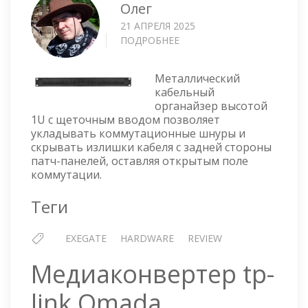
Олег
21 АПРЕЛЯ 2025
ПОДРОБНЕЕ
О
ЩЁТОЧНЫЙ
КАБЕЛЬНЫЙ
Металлический
ОРГАНИЗАТОР
кабельный
EXEGATE
органайзер высотой
BP19-
1U с щеточным вводом позволяет
1UM
укладывать коммутационные шнуры и
скрывать излишки кабеля с задней стороны
патч-панелей, оставляя открытым поле
коммутации.
Теги
EXEGATE
HARDWARE
REVIEW
Медиаконвертер tp-
link Omada