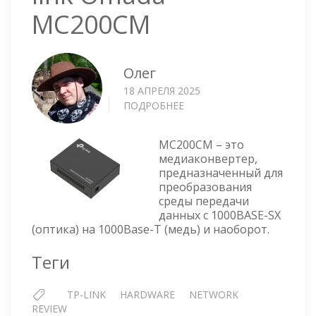
MC200CM
Олег
18 АПРЕЛЯ 2025
ПОДРОБНЕЕ
О
МЕДИАКОНВЕРТЕР
TP-
MC200CM – это
LINK
медиаконвертер,
OMADA
предназначенный для
MC200CM
преобразования
среды передачи
данных с 1000BASE-SX
(оптика) на 1000Base-T (медь) и наоборот.
Теги
TP-LINK
HARDWARE
NETWORK
REVIEW