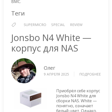
BMC.
Теги
SUPERMICRO
SPECIAL
REVIEW
Jonsbo N4 White —
корпус для NAS
Олег
9 АПРЕЛЯ 2025
ПОДРОБНЕЕ
О
JONS
N4
WHITE
Приобрёл себе корпус
—
Jonsbo N4 White для
сборки NAS. White —
КОРП
понятно, означает
ДЛЯ
белый цвет. Однако,
NAS