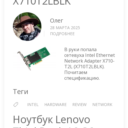
X710T2LBLK
Олег
28 МАРТА 2025
ПОДРОБНЕЕ
О
СЕТЕВАЯ
КАРТА
В руки попала
INTEL
сетевуха Intel Ethernet
X710T2LBLK
Network Adapter X710-
T2L (X710T2LBLK).
Почитаем
спецификацию.
Теги
INTEL
HARDWARE
REVIEW
NETWORK
Ноутбук Lenovo