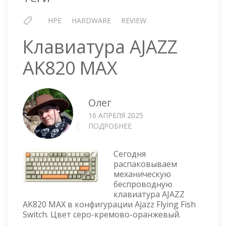
HPE
HARDWARE
REVIEW
Клавиатура AJAZZ
AK820 MAX
Олег
16 АПРЕЛЯ 2025
ПОДРОБНЕЕ
О
КЛАВИАТУРА
AJAZZ
Сегодня
AK820
распаковываем
MAX
механическую
беспроводную
клавиатура AJAZZ
AK820 MAX в конфигурации Ajazz Flying Fish
Switch. Цвет серо-кремово-оранжевый.