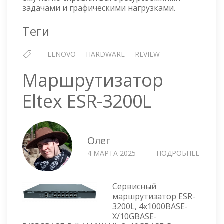
задачами и графическими нагрузками.
Теги
LENOVO
HARDWARE
REVIEW
Маршрутизатор
Eltex ESR-3200L
Олег
4 МАРТА 2025
ПОДРОБНЕЕ
О
МАРШ
ELTEX
ESR-
Сервисный
3200L
маршрутизатор ESR-
3200L, 4x1000BASE-
X/10GBASE-