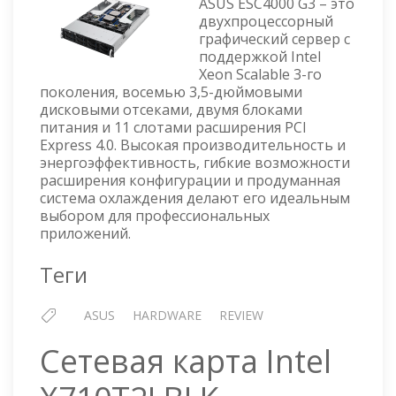
ESC40
ASUS ESC4000 G3 – это
E10
двухпроцессорный
графический сервер с
поддержкой Intel
Xeon Scalable 3-го
поколения, восемью 3,5-дюймовыми
дисковыми отсеками, двумя блоками
питания и 11 слотами расширения PCI
Express 4.0. Высокая производительность и
энергоэффективность, гибкие возможности
расширения конфигурации и продуманная
система охлаждения делают его идеальным
выбором для профессиональных
приложений.
Теги
ASUS
HARDWARE
REVIEW
Сетевая карта Intel