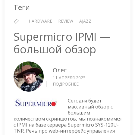
Теги
HARDWARE
REVIEW
AJAZZ
Supermicro IPMI —
большой обзор
Олег
11 АПРЕЛЯ 2025
ПОДРОБНЕЕ
О
SUPERMICRO
IPMI
Сегодня будет
—
массивный обзор с
БОЛЬШОЙ
большим
ОБЗОР
количеством скриншотов, мы познакомимся
с IPMI на базе сервера Supermicro SYS-120U-
TNR. Речь про web-интерфейс управления