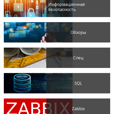
Информационная
безопасность
Обзоры
Спец
SQL
Zabbix