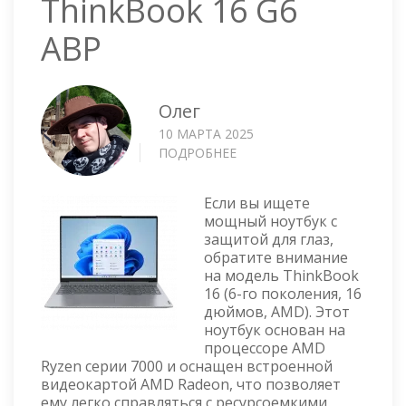
ThinkBook 16 G6
ABP
Олег
10 МАРТА 2025
ПОДРОБНЕЕ
О
НОУТБУК
LENOVO
Если вы ищете
THINKBOOK
мощный ноутбук с
16
защитой для глаз,
G6
обратите внимание
ABP
на модель ThinkBook
16 (6-го поколения, 16
дюймов, AMD). Этот
ноутбук основан на
процессоре AMD
Ryzen серии 7000 и оснащен встроенной
видеокартой AMD Radeon, что позволяет
ему легко справляться с ресурсоемкими