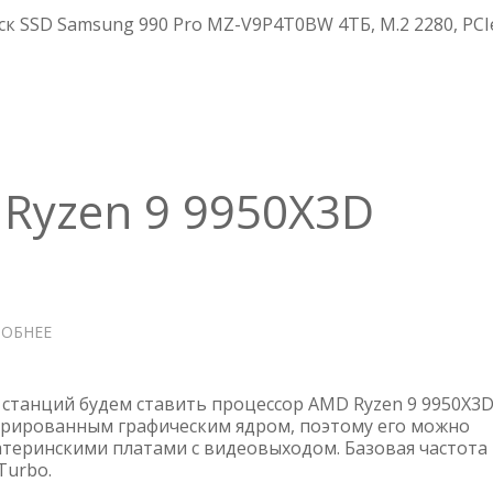
990
ск SSD Samsung 990 Pro MZ-V9P4T0BW 4ТБ, M.2 2280, PCI
PRO
MZ-
V9P4T0BW
4ТБ
Ryzen 9 9950X3D
ОБНЕЕ
О
ПРОЦЕССОР
AMD
RYZEN
 станций будем ставить процессор AMD Ryzen 9 9950X3D
9
грированным графическим ядром, поэтому его можно
атеринскими платами с видеовыходом. Базовая частота 
9950X3D
Turbo.