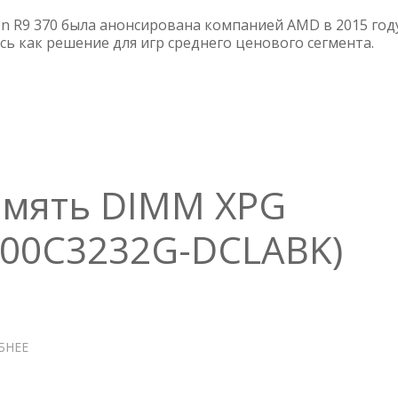
AMD
RADEON
n R9 370 была анонсирована компанией AMD в 2015 год
R9
ь как решение для игр среднего ценового сегмента.
370
NINJA
—
AHR937045F
амять DIMM XPG
400C3232G-DCLABK)
БНЕЕ
О
ОПЕРАТИВНАЯ
ПАМЯТЬ