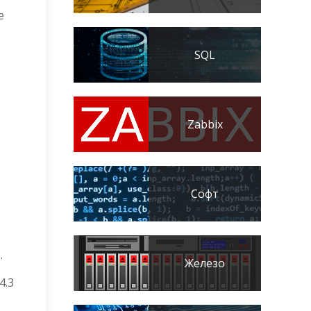
e
SQL
Zabbix
Софт
.
Железо
4.3