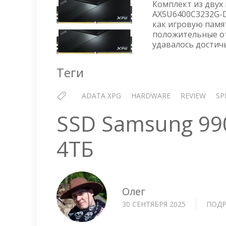
Комплект из двух
AX5U6400C3232G-
как игровую памя
положительные от
удавалось достич
Теги
ADATA XPG
HARDWARE
REVIEW
SP
SSD Samsung 99
4ТБ
Олег
30 СЕНТЯБРЯ 2025
ПОДР