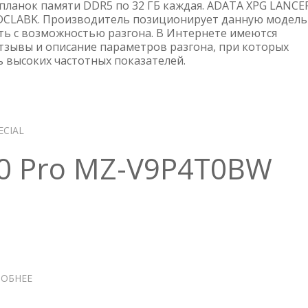
DIMM
 планок памяти DDR5 по 32 ГБ каждая. ADATA XPG LANCE
XPG
DCLABK. Производитель позиционирует данную модель
ть с возможностью разгона. В Интернете имеются
LANCER
зывы и описание параметров разгона, при которых
(AX5U6400C3232G-
ь высоких частотных показателей.
DCLABK)
ECIAL
0 Pro MZ-V9P4T0BW
ОБНЕЕ
О
SSD
SAMSUNG