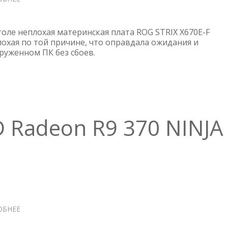
МАТЕРИНСКАЯ
ПЛАТА
ASUS
столе неплохая материнская плата ROG STRIX X670E-F
ROG
лохая по той причине, что оправдала ожидания и
руженном ПК без сбоев.
STRIX
X670E-
F
GAMING
WIFI
 Radeon R9 370 NINJA
ОБНЕЕ
О
ВИДЕОКАРТА