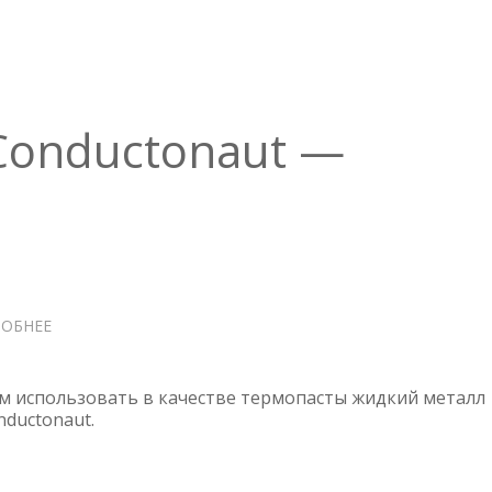
 Conductonaut —
ОБНЕЕ
О
THERMAL
GRIZZLY
CONDUCTONAUT
м использовать в качестве термопасты жидкий металл
—
nductonaut.
ЖИДКИЙ
МЕТАЛЛ