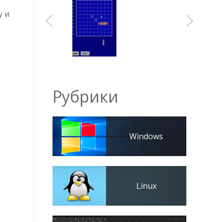
у и
Рубрики
Windows
Linux