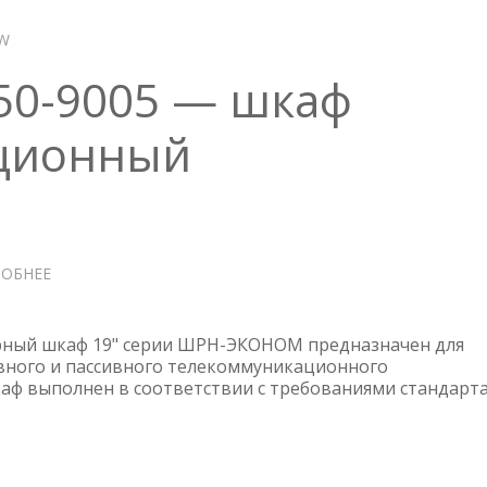
EW
50-9005 — шкаф
ционный
ОБНЕЕ
О
ЦМО
ШРН-
Э-6.350-
рный шкаф 19" серии ШРН-ЭКОНОМ предназначен для
9005
вного и пассивного телекоммуникационного
аф выполнен в соответствии с требованиями стандарт
—
ШКАФ
ТЕЛЕКОММУНИКАЦИОННЫЙ