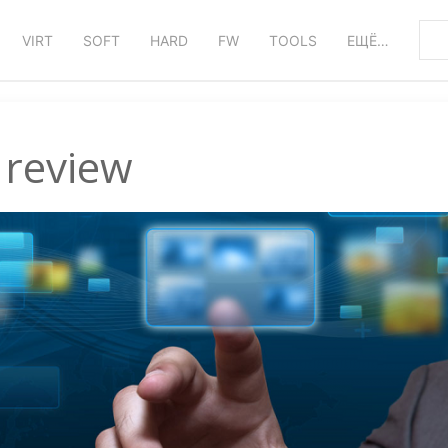
VIRT
SOFT
HARD
FW
TOOLS
ЕЩЁ…
review