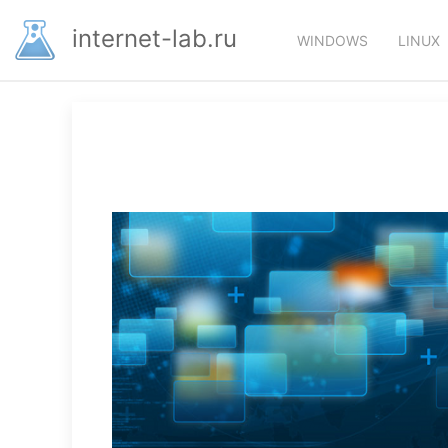
Перейти
Основная
к
internet-lab.ru
WINDOWS
LINUX
основному
навигация
содержанию