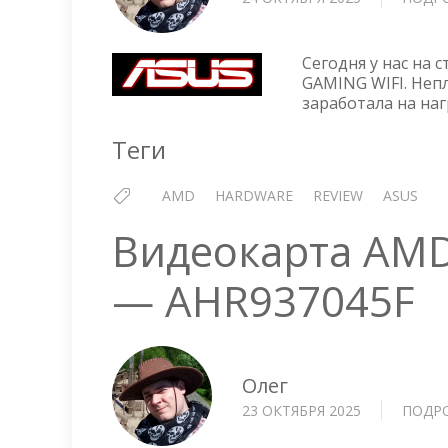
Сегодня у нас на 
GAMING WIFI. Неп
заработала на наг
Теги
AMD
HARDWARE
REVIEW
ASUS
Видеокарта AMD
— AHR937045F
Олег
23 ОКТЯБРЯ 2025
ПОДР