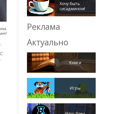
Хочу быть
сисадмином!
Реклама
ется.
шет?
Актуально
.
 С
.
Книги
Игры
Наш Дзен