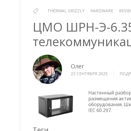
THERMAL GRIZZLY
HARDWARE
REVI
ЦМО ШРН-Э-6.3
телекоммуника
Олег
23 СЕНТЯБРЯ 2025
ПОДР
Настенный разбо
размещения акти
оборудования. Шк
IEC 60 297.
Теги