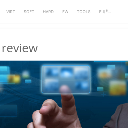
VIRT
SOFT
HARD
FW
TOOLS
ЕЩЁ…
review