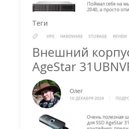
Поймал себя на мы
2040, а просто оп
Теги
HPE
HARDWARE
STORAGE
REVIEW
Внешний корпу
AgeStar 31UBNV
Олег
16 ДЕКАБРЯ 2024
ПОДР
Очень полезная ш
для SSD AgeStar 
контейнер, предн