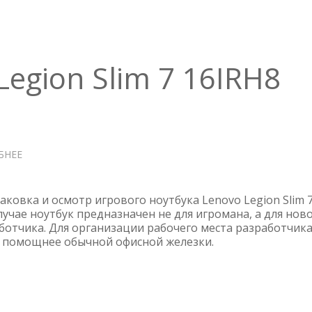
Legion Slim 7 16IRH8
БНЕЕ
О
НОУТБУК
LENOVO
LEGION
паковка и осмотр игрового ноутбука Lenovo Legion Slim 
SLIM
лучае ноутбук предназначен не для игромана, а для нов
ботчика. Для организации рабочего места разработчик
7
к помощнее обычной офисной железки.
16IRH8