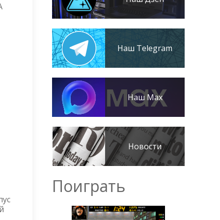
A
Наш Telegram
Наш Max
Новости
Поиграть
пус
й