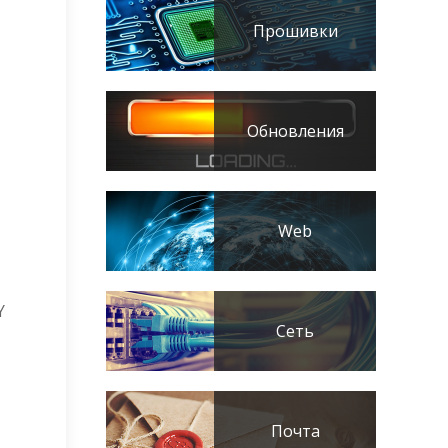
Прошивки
Обновления
Web
Y
Сеть
Почта