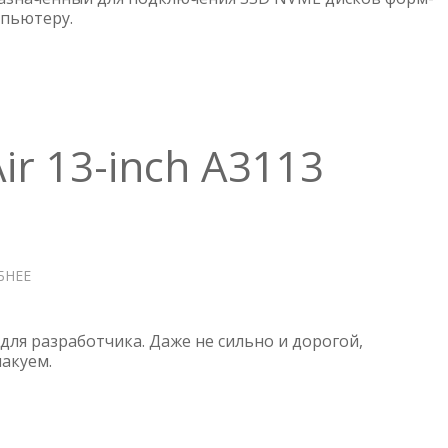
мпьютеру.
AGESTAR
31UBNVFC-
GRAY
ir 13-inch A3113
БНЕЕ
О
APPLE
MACBOOK
AIR
для разработчика. Даже не сильно и дорогой,
13-
пакуем.
INCH
A3113