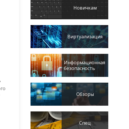
Новичкам
Виртуализация
Информационная
безопасность
7
ого
Обзоры
а
Спец