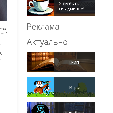
Хочу быть
сисадмином!
Реклама
ется.
шет?
Актуально
.
 С
.
Книги
Игры
Наш Дзен