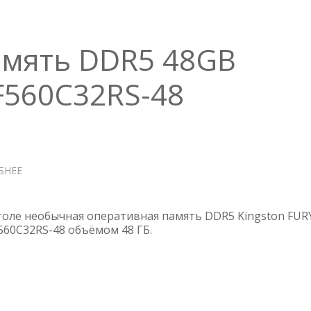
И
ПАМЯТИ
амять DDR5 48GB
F560C32RS-48
БНЕЕ
О
ОПЕРАТИВНАЯ
ПАМЯТЬ
DDR5
столе необычная оперативная память DDR5 Kingston FUR
48GB
F560C32RS-48 объёмом 48 ГБ.
KINGSTON
FURY
KF560C32RS-
48