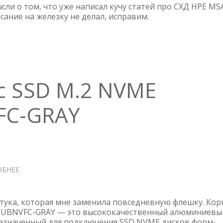
2040
сли о том, что уже написал кучу статей про СХД HPE MS
исание на железку не делал, исправим.
с SSD M.2 NVME
FC-GRAY
ОБНЕЕ
О
ВНЕШНИЙ
КОРПУС
SSD
тука, которая мне заменила повседневную флешку. Кор
M.2
31UBNVFC-GRAY — это высококачественный алюминиевы
азначенный для подключения SSD NVME дисков форм-
NVME