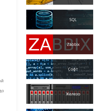
SQL
Zabbix
Софт
ой
до
Железо