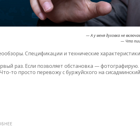
— А у меня духовка не включа
— Что пи
еообзоры. Спецификации и технические характеристики
ервый раз. Если позволяет обстановка — фотографирую.
Что-то просто перевожу с буржуйского на сисадминский
ОБНЕЕ
О
HPE
MSA