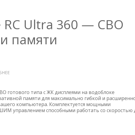
e RC Ultra 360 — СВО
 и памяти
БНЕЕ
О
THERMALTAKE
FLOE
RC
О готового типа с ЖК дисплеями на водоблоке
ULTRA
ративной памяти для максимально гибкой и расширенн
Вашего компьютера. Комплектуется мощными
360
ШИМ управлением способными работать со скоростью 
—
СВО
ДЛЯ
ПРОЦЕССОРА