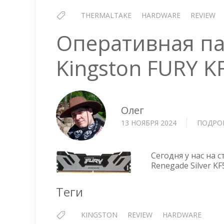
THERMALTAKE
HARDWARE
REVIEW
Оперативная п
Kingston FURY K
Олег
13 НОЯБРЯ 2024
ПОДРО
Сегодня у нас на 
Renegade Silver K
Теги
KINGSTON
REVIEW
HARDWARE