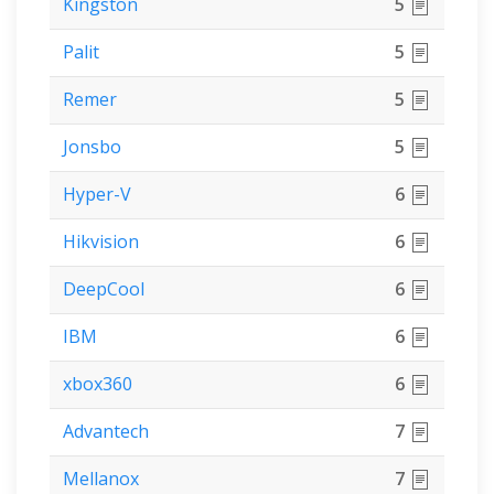
Kingston
5
Palit
5
Remer
5
Jonsbo
5
Hyper-V
6
Hikvision
6
DeepCool
6
IBM
6
xbox360
6
Advantech
7
Mellanox
7