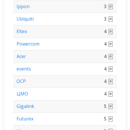
Ippon
3
Ubiquiti
3
Eltex
4
Powercom
4
Acer
4
events
4
OCP
4
ЦМО
4
Gigalink
5
Futurex
5