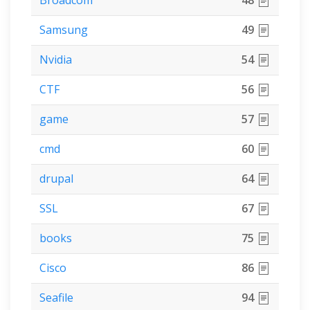
Samsung
49
Nvidia
54
CTF
56
game
57
cmd
60
drupal
64
SSL
67
books
75
Cisco
86
Seafile
94