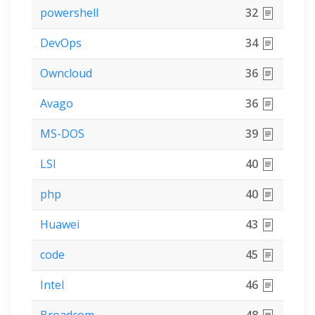
powershell
32
DevOps
34
Owncloud
36
Avago
36
MS-DOS
39
LSI
40
php
40
Huawei
43
code
45
Intel
46
Broadcom
48