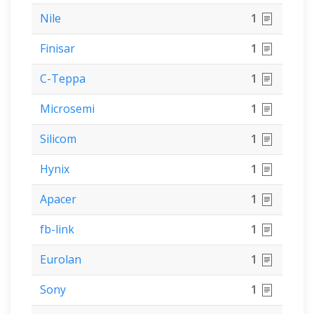
Nile
1
Finisar
1
С-Терра
1
Microsemi
1
Silicom
1
Hynix
1
Apacer
1
fb-link
1
Eurolan
1
Sony
1