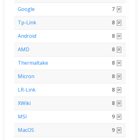
Google
7
Tp-Link
8
Android
8
AMD
8
Thermaltake
8
Micron
8
LR-Link
8
XWiki
8
MSI
9
MacOS
9