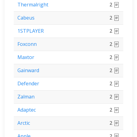
Thermalright
2
Cabeus
2
1STPLAYER
2
Foxconn
2
Maxtor
2
Gainward
2
Defender
2
Zalman
2
Adaptec
2
Arctic
2
Apple
2