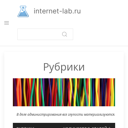
Перейти
к
internet-lab.ru
основному
содержанию
Рубрики
В деле администрирования все глупости материализуются.