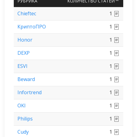
СОРТИ
РУБРИКА
КОЛИЧЕСТВО СТАТЕЙ
ПО
УБЫВА
Chieftec
1
КриптоПРО
1
Honor
1
DEXP
1
ESVI
1
Beward
1
Infortrend
1
OKI
1
Philips
1
Cudy
1