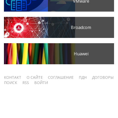
VMware
Broadcom
Huawei
Меню
КОНТАКТ
О САЙТЕ
СОГЛАШЕНИЕ
ПДН
ДОГОВОРЫ
ПОИСК
RSS
ВОЙТИ
учётной
записи
пользователя