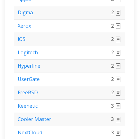
Digma
2
Xerox
2
iOS
2
Logitech
2
Hyperline
2
UserGate
2
FreeBSD
2
Keenetic
3
Cooler Master
3
NextCloud
3