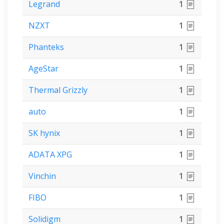
Legrand
1
NZXT
1
Phanteks
1
AgeStar
1
Thermal Grizzly
1
auto
1
SK hynix
1
ADATA XPG
1
Vinchin
1
FIBO
1
Solidigm
1