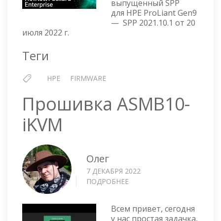
выпущенный SPP
FOR
для HPE ProLiant Gen9
PROLIANT
— SPP 2021.10.1 от 20
—
июля 2022 г.
VERSION
2021.10.1
Теги
HPE
FIRMWARE
Прошивка ASMB10-
iKVM
Олег
7 ДЕКАБРЯ 2022
ПОДРОБНЕЕ
О
ПРОШИВКА
ASMB10-
Всем привет, сегодня
IKVM
у нас простая задачка,