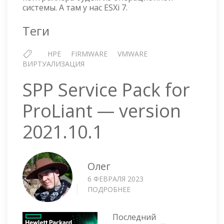
ESXI
системы. А там у нас ESXi 7.
Теги
HPE
FIRMWARE
VMWARE
ВИРТУАЛИЗАЦИЯ
SPP Service Pack for
ProLiant — version
2021.10.1
Олег
6 ФЕВРАЛЯ 2023
ПОДРОБНЕЕ
О
SPP
SERVICE
Последний
PACK