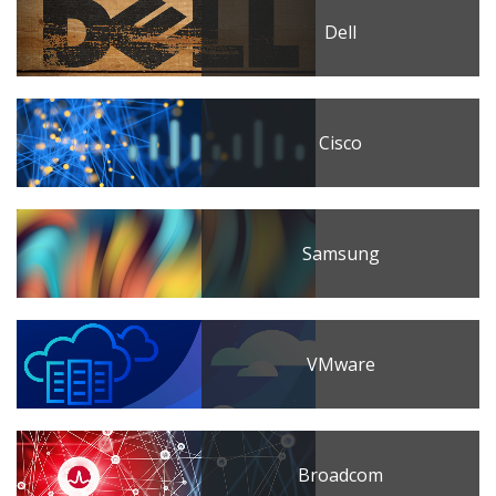
Dell
Cisco
Samsung
VMware
Broadcom