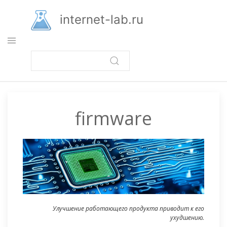
Перейти
к
internet-lab.ru
основному
содержанию
firmware
Улучшение работающего продукта приводит к его
ухудшению.