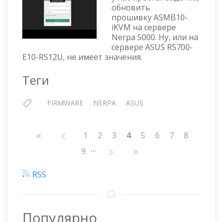
обновить
прошивку ASMB10-
iKVM на сервере
Nerpa 5000. Ну, или на
сервере ASUS RS700-
E10-RS12U, не имеет значения.
Теги
FIRMWARE
NERPA
ASUS
Нумерация
Страница
1
Страница
2
Страница
3
4
Страница
5
Страница
6
Страница
7
Страниц
8
страниц
…
Страница
9
RSS
Популярно