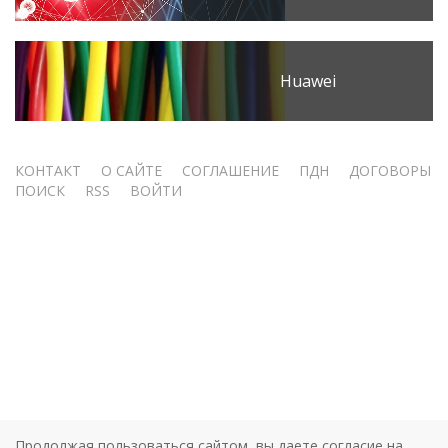
Huawei
Меню
КОНТАКТ
О САЙТЕ
СОГЛАШЕНИЕ
ПДН
ДОГОВОРЫ
ПОИСК
RSS
ВОЙТИ
учётной
записи
пользователя
Продолжая пользоваться сайтом, вы даете согласие на