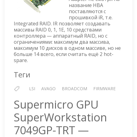
8I
название HBA
HOST
поставляются с
BUS
прошивкой iR, т.е.
ADAPTER
Integrated RAID. IR позволяет создавать
ЧЕРЕЗ
массивы RAID 0, 1, 1E, 10 средствами
SAS2FLASH
контроллера — аппаратный RAID, но с
ограничениями: максимум два массива,
максимум 10 дисков в одном массиве, но не
больше 14 всего, если считать ещё 2 hot-
spare.
Теги
LSI
AVAGO
BROADCOM
FIRMWARE
Supermicro GPU
SuperWorkstation
7049GP-TRT —