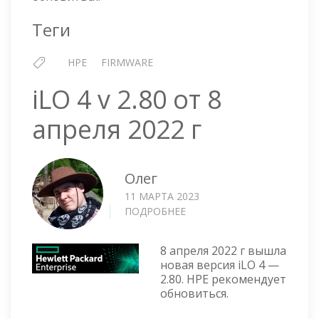
СЕНТЯБРЯ
2022
Теги
Г
HPE
FIRMWARE
iLO 4 v 2.80 от 8
апреля 2022 г
Олег
11 МАРТА 2023
ПОДРОБНЕЕ
О
ILO
4
8 апреля 2022 г вышла
V
новая версия iLO 4 —
2.80
2.80. HPE рекомендует
ОТ
обновиться.
8
АПРЕЛЯ