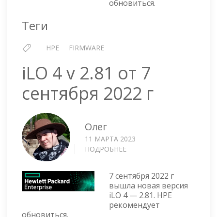
обновиться.
2
МАРТА
Теги
2023
Г
HPE
FIRMWARE
iLO 4 v 2.81 от 7
сентября 2022 г
Олег
11 МАРТА 2023
ПОДРОБНЕЕ
О
ILO
4
7 сентября 2022 г
V
вышла новая версия
2.81
iLO 4 — 2.81. HPE
ОТ
рекомендует
7
обновиться.