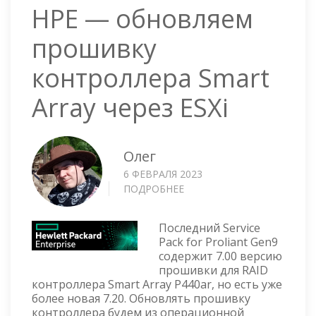
HPE — обновляем
прошивку
контроллера Smart
Array через ESXi
Олег
6 ФЕВРАЛЯ 2023
ПОДРОБНЕЕ
О
HPE
—
Последний Service
ОБНОВЛЯЕМ
Pack for Proliant Gen9
ПРОШИВКУ
содержит 7.00 версию
КОНТРОЛЛЕРА
прошивки для RAID
SMART
контроллера Smart Array P440ar, но есть уже
ARRAY
более новая 7.20. Обновлять прошивку
ЧЕРЕЗ
контроллера будем из операционной