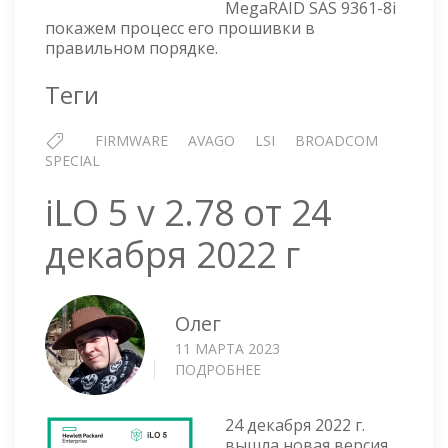
MegaRAID SAS 9361-8i
покажем процесс его прошивки в
правильном порядке.
Теги
FIRMWARE
AVAGO
LSI
BROADCOM
SPECIAL
iLO 5 v 2.78 от 24
декабря 2022 г
Олег
11 МАРТА 2023
ПОДРОБНЕЕ
О
ILO
5
24 декабря 2022 г.
V
вышла новая версия