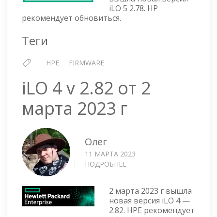
2.78
iLO 5 2.78. HP
ОТ
рекомендует обновиться.
24
ДЕКАБРЯ
Теги
2022
Г
HPE
FIRMWARE
iLO 4 v 2.82 от 2
марта 2023 г
Олег
11 МАРТА 2023
ПОДРОБНЕЕ
О
ILO
4
2 марта 2023 г вышла
V
новая версия iLO 4 —
2.82
2.82. HPE рекомендует
ОТ