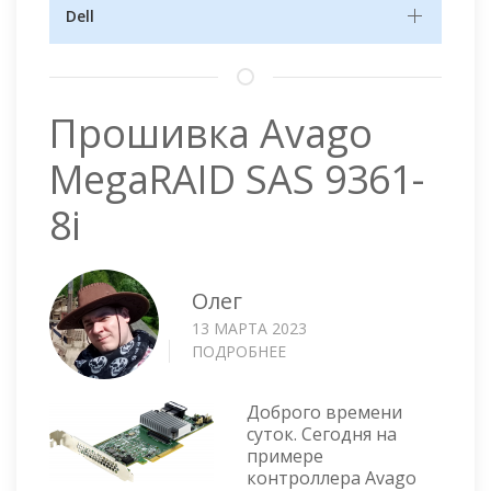
Dell
Прошивка Avago
MegaRAID SAS 9361-
8i
Олег
13 МАРТА 2023
ПОДРОБНЕЕ
О
ПРОШИВКА
AVAGO
Доброго времени
MEGARAID
суток. Сегодня на
SAS
примере
9361-
контроллера Avago
8I