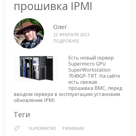
прошивка IPMI
Олег
22 ФЕВРАЛЯ 2023
ПОДРОБНЕЕ
О
SUPERMICRO
GPU
Есть новый сервер
SUPERWORKSTATION
Supermicro GPU
7049GP-
SuperWorkstation
TRT
7049GP-TRT. На сайте
—
есть свежая
ПРОШИВКА
прошивка BMC, перед
IPMI
вводом сервера в эксплуатацию установим
обновление IPMI.
Теги
SUPERMICRO
FIRMWARE