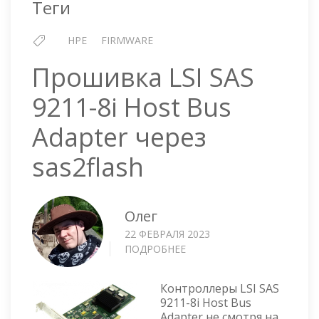
Теги
2022
Г
HPE
FIRMWARE
Прошивка LSI SAS
9211-8i Host Bus
Adapter через
sas2flash
Олег
22 ФЕВРАЛЯ 2023
ПОДРОБНЕЕ
О
ПРОШИВКА
LSI
Контроллеры LSI SAS
SAS
9211-8i Host Bus
9211-
Adapter не смотря на