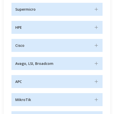
Supermicro
HPE
Cisco
Avago, LSI, Broadcom
APC
MikroTik