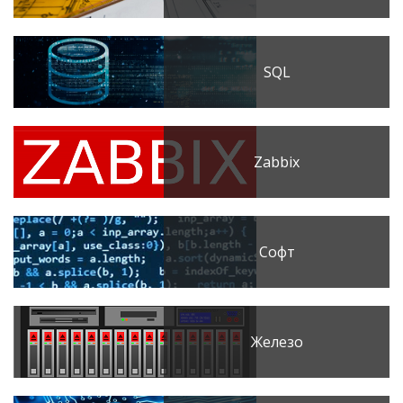
SQL
Zabbix
Софт
Железо