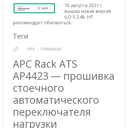
5
10 августа 2021 г
V
вышла новая версия
2.46
iLO 5 2.46. HP
ОТ
рекомендует обновиться.
10
АВГУСТА
Теги
2021
Г
HPE
FIRMWARE
APC Rack ATS
AP4423 — прошивка
стоечного
автоматического
переключателя
нагрузки