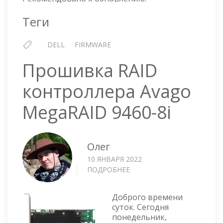
8
ДЕКАБРЯ
Теги
2021
Г
DELL
FIRMWARE
Прошивка RAID
контроллера Avago
MegaRAID 9460-8i
Олег
10 ЯНВАРЯ 2022
ПОДРОБНЕЕ
О
ПРОШИВКА
RAID
Доброго времени
КОНТРОЛЛЕРА
суток. Сегодня
AVAGO
понедельник,
MEGARAID