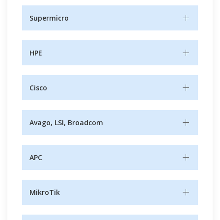
Supermicro
HPE
Cisco
Avago, LSI, Broadcom
APC
MikroTik