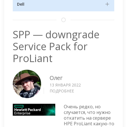
Dell
SPP — downgrade
Service Pack for
ProLiant
Олег
13 ЯНВАРЯ 2022
ПОДРОБНЕЕ
О
SPP
—
Очень редко, но
DOWNGRADE
случается, что нужно
SERVICE
откатить на сервере
PACK
HPE ProLiant какую-то
FOR