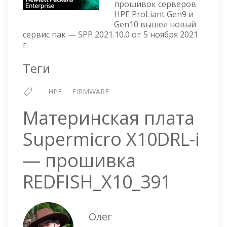
прошивок серверов
FOR
HPE ProLiant Gen9 и
PROLIANT
Gen10 вышел новый
—
сервис пак — SPP 2021.10.0 от 5 ноября 2021
VERSION
г.
2021.10.0
Теги
HPE
FIRMWARE
Материнская плата
Supermicro X10DRL-i
— прошивка
REDFISH_X10_391
Олег