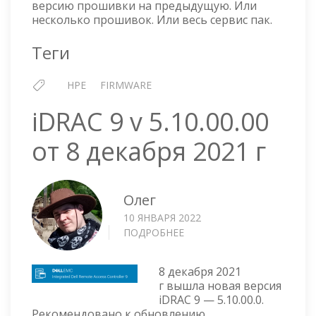
версию прошивки на предыдущую. Или
PROLIANT
несколько прошивок. Или весь сервис пак.
Теги
HPE
FIRMWARE
iDRAC 9 v 5.10.00.00
от 8 декабря 2021 г
Олег
10 ЯНВАРЯ 2022
ПОДРОБНЕЕ
О
IDRAC
9
8 декабря 2021
V
г вышла новая версия
5.10.00.00
iDRAC 9 — 5.10.00.0.
ОТ
Рекомендовано к обновлению.