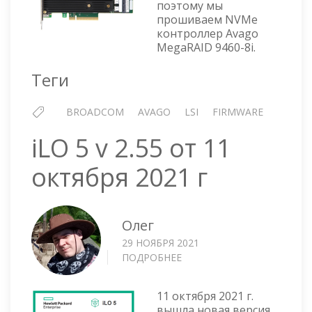
поэтому мы
9460-
прошиваем NVMe
8I
контроллер Avago
MegaRAID 9460-8i.
Теги
BROADCOM
AVAGO
LSI
FIRMWARE
iLO 5 v 2.55 от 11
октября 2021 г
Олег
29 НОЯБРЯ 2021
ПОДРОБНЕЕ
О
ILO
5
11 октября 2021 г.
V
вышла новая версия