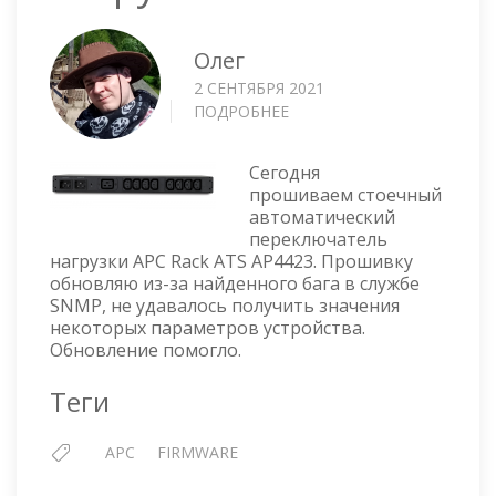
Олег
2 СЕНТЯБРЯ 2021
ПОДРОБНЕЕ
О
APC
RACK
Сегодня
ATS
прошиваем стоечный
AP4423
автоматический
—
переключатель
ПРОШИВКА
нагрузки APC Rack ATS AP4423. Прошивку
СТОЕЧНОГО
обновляю из-за найденного бага в службе
АВТОМАТИЧЕСКОГО
SNMP, не удавалось получить значения
ПЕРЕКЛЮЧАТЕЛЯ
некоторых параметров устройства.
НАГРУЗКИ
Обновление помогло.
Теги
APC
FIRMWARE