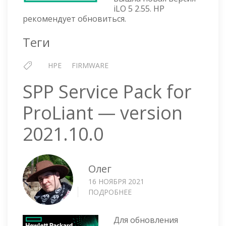
2.55
iLO 5 2.55. HP
ОТ
рекомендует обновиться.
11
ОКТЯБРЯ
Теги
2021
Г
HPE
FIRMWARE
SPP Service Pack for
ProLiant — version
2021.10.0
Олег
16 НОЯБРЯ 2021
ПОДРОБНЕЕ
О
SPP
SERVICE
Для обновления
PACK