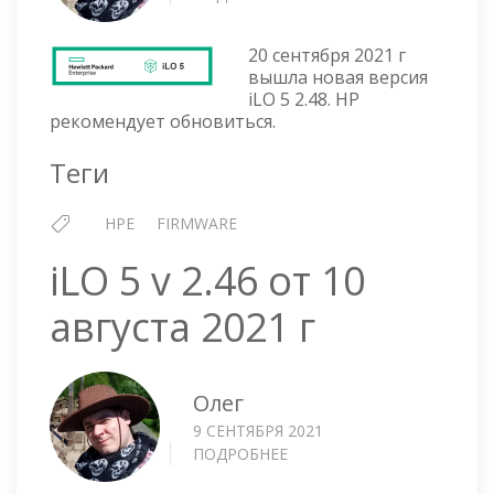
ILO
5
20 сентября 2021 г
V
вышла новая версия
2.48
iLO 5 2.48. HP
ОТ
рекомендует обновиться.
20
СЕНТЯБРЯ
Теги
2021
Г
HPE
FIRMWARE
iLO 5 v 2.46 от 10
августа 2021 г
Олег
9 СЕНТЯБРЯ 2021
ПОДРОБНЕЕ
О
ILO