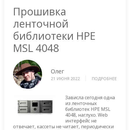
Прошивка
ленточной
библиотеки HPE
MSL 4048
Олег
21 ИЮНЯ 2022
ПОДРОБНЕЕ
О
ПРОШ
ЛЕНТ
БИБЛ
Зависла сегодня одна
HPE
из ленточных
библиотек HPE MSL
MSL
4048, наглухо. Web
4048
интерфейс не
отвечает, кассеты не читает, периодически