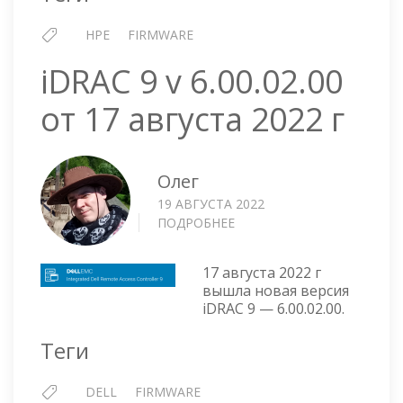
Г
HPE
FIRMWARE
iDRAC 9 v 6.00.02.00
от 17 августа 2022 г
Олег
19 АВГУСТА 2022
ПОДРОБНЕЕ
О
IDRAC
9
17 августа 2022 г
V
вышла новая версия
6.00.02.00
iDRAC 9 — 6.00.02.00.
ОТ
17
Теги
АВГУСТА
2022
DELL
FIRMWARE
Г