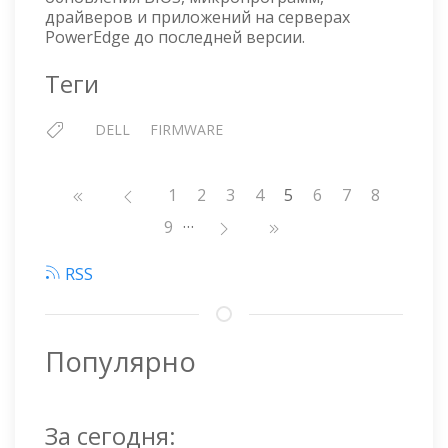
драйверов и приложений на серверах
PowerEdge до последней версии.
Теги
DELL
FIRMWARE
Нумерация
Страница
1
Страница
2
Страница
3
Страница
4
5
Страница
6
Страница
7
Страниц
8
страниц
…
Страница
9
RSS
Популярно
За сегодня: