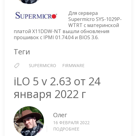
ПЛАТА
SUPER
Для сервера
X11DD
Supermicro SYS-1029P-
WTRT с материнской
NT
платой X11DDW-NT вышли обновления
—
прошивок с IPMI 01.74.04 и BIOS 3.6.
ПРОШ
IPMI
Теги
01.74.
И
BIOS
SUPERMICRO
FIRMWARE
3.6
iLO 5 v 2.63 от 24
января 2022 г
Олег
16 ФЕВРАЛЯ 2022
ПОДРОБНЕЕ
О
ILO