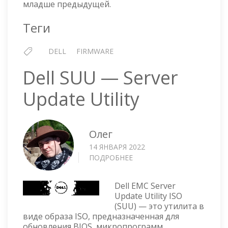
младше предыдущей.
ФЕВРАЛЯ
2022
Теги
Г
DELL
FIRMWARE
Dell SUU — Server
Update Utility
Олег
14 ЯНВАРЯ 2022
ПОДРОБНЕЕ
О
DELL
SUU
Dell EMC Server
—
Update Utility ISO
SERVER
(SUU) — это утилита в
UPDATE
виде образа ISO, предназначенная для
UTILITY
обновления BIOS, микропрограмм,