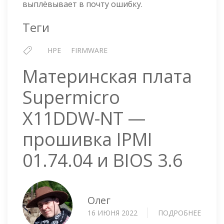
выплёвывает в почту ошибку.
Теги
HPE
FIRMWARE
Материнская плата
Supermicro
X11DDW-NT —
прошивка IPMI
01.74.04 и BIOS 3.6
Олег
16 ИЮНЯ 2022
ПОДРОБНЕЕ
О
МАТЕ