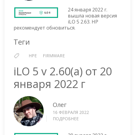
5
24 января 2022 г.
V
вышла новая версия
2.63
iLO 5 2.63. HP
ОТ
рекомендует обновиться.
24
ЯНВАРЯ
Теги
2022
Г
HPE
FIRMWARE
iLO 5 v 2.60(a) от 20
января 2022 г
Олег
16 ФЕВРАЛЯ 2022
ПОДРОБНЕЕ
О
ILO
5