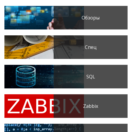
Обзоры
Спец
SQL
Zabbix