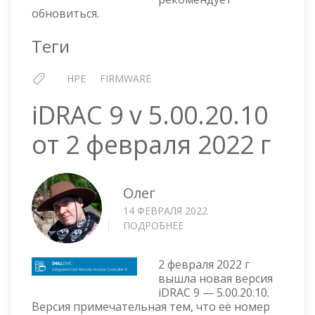
25
обновиться.
НОЯБРЯ
2021
Теги
Г
HPE
FIRMWARE
iDRAC 9 v 5.00.20.10
от 2 февраля 2022 г
Олег
14 ФЕВРАЛЯ 2022
ПОДРОБНЕЕ
О
IDRAC
9
2 февраля 2022 г
V
вышла новая версия
5.00.20.10
iDRAC 9 — 5.00.20.10.
ОТ
Версия примечательная тем, что её номер
2