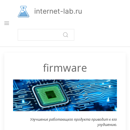
Перейти
к
internet-lab.ru
основному
содержанию
firmware
Улучшение работающего продукта приводит к его
ухудшению.