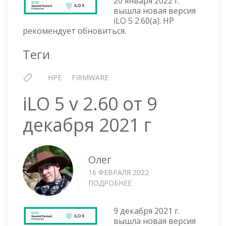
20 января 2022 г.
V
вышла новая версия
2.60(A)
iLO 5 2.60(a). HP
ОТ
рекомендует обновиться.
20
ЯНВАРЯ
Теги
2022
Г
HPE
FIRMWARE
iLO 5 v 2.60 от 9
декабря 2021 г
Олег
16 ФЕВРАЛЯ 2022
ПОДРОБНЕЕ
О
ILO
5
9 декабря 2021 г.
V
вышла новая версия
2.60