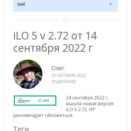
Dell
iLO 5 v 2.72 от 14
сентября 2022 г
Олег
25 ОКТЯБРЯ 2022
ПОДРОБНЕЕ
О
ILO
5
24 сентября 2022 г.
V
вышла новая версия
2.72
iLO 5 2.72. HP
ОТ
рекомендует обновиться.
14
СЕНТЯБРЯ
Теги
2022