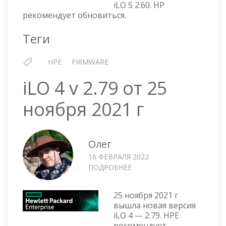
iLO 5 2.60. HP
ОТ
рекомендует обновиться.
9
ДЕКАБРЯ
Теги
2021
Г
HPE
FIRMWARE
iLO 4 v 2.79 от 25
ноября 2021 г
Олег
16 ФЕВРАЛЯ 2022
ПОДРОБНЕЕ
О
ILO
4
25 ноября 2021 г
V
вышла новая версия
2.79
iLO 4 — 2.79. HPE
ОТ
рекомендует