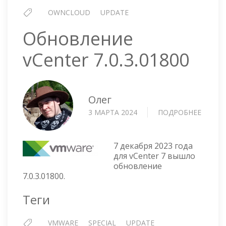
OWNCLOUD
UPDATE
Обновление
vCenter 7.0.3.01800
Олег
3 МАРТА 2024
ПОДРОБНЕЕ
О
ОБНОВ
VCENT
7.0.3.0
7 декабря 2023 года
для vCenter 7 вышло
обновление
7.0.3.01800.
Теги
VMWARE
SPECIAL
UPDATE