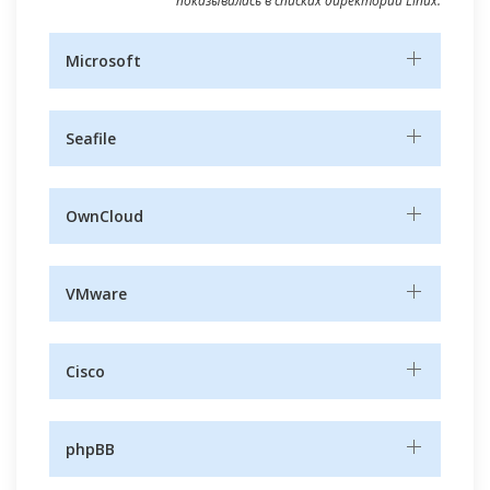
показывалась в списках директорий Linux.
Microsoft
Seafile
OwnCloud
VMware
Cisco
phpBB