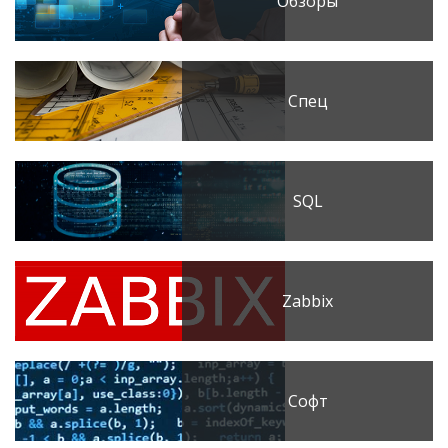
Обзоры
Спец
SQL
Zabbix
Софт