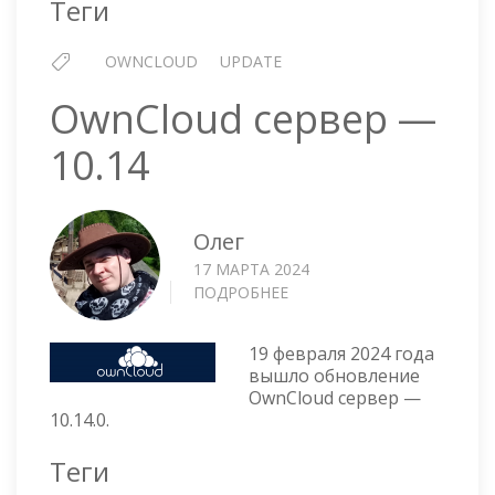
Теги
OWNCLOUD
UPDATE
OwnCloud сервер —
10.14
Олег
17 МАРТА 2024
ПОДРОБНЕЕ
О
OWNCLOUD
СЕРВЕР
19 февраля 2024 года
—
вышло обновление
10.14
OwnCloud сервер —
10.14.0.
Теги