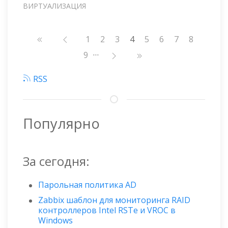
ВИРТУАЛИЗАЦИЯ
Нумерация
Страница
1
Страница
2
Страница
3
4
Страница
5
Страница
6
Страница
7
Страниц
8
страниц
…
Страница
9
RSS
Популярно
За сегодня:
Парольная политика AD
Zabbix шаблон для мониторинга RAID
контроллеров Intel RSTe и VROC в
Windows