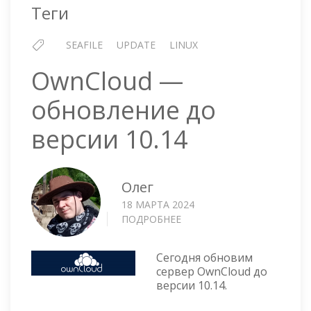
Теги
SEAFILE
UPDATE
LINUX
OwnCloud —
обновление до
версии 10.14
Олег
18 МАРТА 2024
ПОДРОБНЕЕ
О
OWNCLOUD
—
Сегодня обновим
ОБНОВЛЕНИЕ
сервер OwnCloud до
ДО
версии 10.14.
ВЕРСИИ
10.14