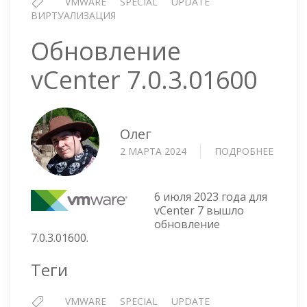
VMWARE
SPECIAL
UPDATE
ВИРТУАЛИЗАЦИЯ
Обновление
vCenter 7.0.3.01600
Олег
2 МАРТА 2024
ПОДРОБНЕЕ
О
ОБНОВ
VCENT
7.0.3.0
6 июля 2023 года для
vCenter 7 вышло
обновление
7.0.3.01600.
Теги
VMWARE
SPECIAL
UPDATE