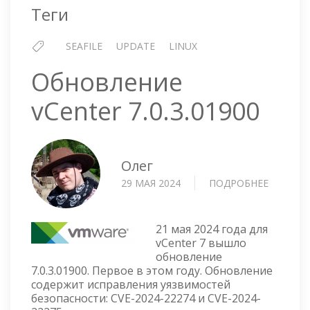
Теги
SEAFILE
UPDATE
LINUX
Обновление
vCenter 7.0.3.01900
Олег
29 МАЯ 2024
ПОДРОБНЕЕ
О
ОБНОВЛ
VCENTE
7.0.3.019
21 мая 2024 года для
vCenter 7 вышло
обновление
7.0.3.01900. Первое в этом году. Обновление
содержит исправления уязвимостей
безопасности: CVE-2024-22274 и CVE-2024-