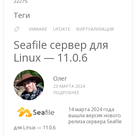
22275.
Теги
VMWARE
UPDATE
ВИРТУАЛИЗАЦИЯ
Seafile сервер для
Linux — 11.0.6
Олег
23 МАРТА 2024
ПОДРОБНЕЕ
О
SEAFILE
СЕРВЕР
14 марта 2024 года
ДЛЯ
вышла версия нового
LINUX
релиза сервера Seafile
—
для Linux — 11.0.6.
11.0.6